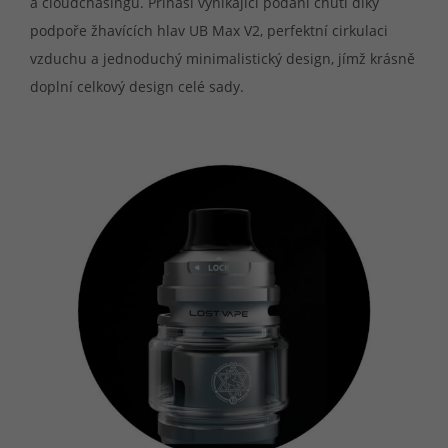
a cloudchasingu. Přináší vynikající podání chuti díky
podpoře žhavících hlav UB Max V2, perfektní cirkulaci
vzduchu a jednoduchý minimalistický design, jímž krásně
doplní celkový design celé sady.