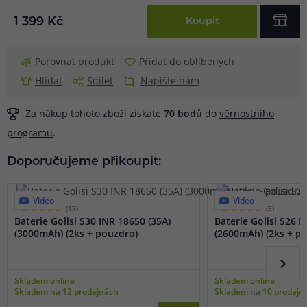
1 399 Kč
Koupit
Porovnat produkt
Přidat do oblíbených
Hlídat
Sdílet
Napište nám
Za nákup tohoto zboží získáte
70
bodů
do
věrnostního
programu
.
Doporučujeme přikoupit:
Video
Video
(17)
(3)
Baterie Golisi S30 INR 18650 (35A)
Baterie Golisi S26 I
(3000mAh) (2ks + pouzdro)
(2600mAh) (2ks + p
Skladem online
Skladem online
Skladem na 12 prodejnách
Skladem na 10 prodejn