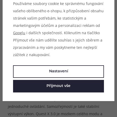
Používáme soubory cookie ke správnému fungování
vašeho oblíbeného e-shopu, k přizpůsobení obsahu
stránek vašim potřebám, ke statistickým a
marketingovým účelům a personalizaci reklam od
Googlu
i dalších společností. Kliknutím na tlačítko
Přijmout vše nám udělíte souhlas s jejich sběrem a
zpracováním a my vám poskytneme ten nejlepší
zážitek z nakupování.
Oba nové box mody Thelema s označením Q200 Pro a
Solo 100 Pro jsou v jádru vybaveny nejmodernější verzí
Nastavení
čipsetu Quest, který vyvíjí přímo společnost Lost Vape.
Jedná se o čipset s označením Quest X 3.0. Stará se nejen
Přijmout vše
o bezproblémový chod, ale také o efektivně rychlý náběh
žhavení, širokou nabídku výstupních režimů a
jednoduché ovládání. Samozřejmostí je také stabilní
výstupní výkon. Quest X 3.0 je mozkem celého modu a