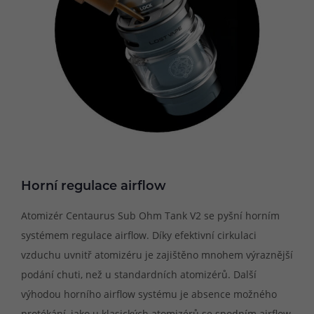
Horní regulace airflow
Atomizér Centaurus Sub Ohm Tank V2 se pyšní horním
systémem regulace airflow. Díky efektivní cirkulaci
vzduchu uvnitř atomizéru je zajištěno mnohem výraznější
podání chuti, než u standardních atomizérů. Další
výhodou horního airflow systému je absence možného
protékání, jako u klasických atomizérů se spodním airflow