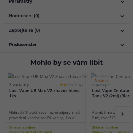
Parametry
Hodnocení (0)
Zeptejte se (0)
Příslušenství
Mohlo by se vám líbit
Novinka
3 varianty
3 barvy
(2)
Lost Vape UB Max V2 žhavící hlava
Lost Vape Centaur
1ks
Tank V2 (2ml) (Black
Náhradní žhavící hlava, různé odpory, mesh
Atomizér na žhavící hlav
provedení, vhodné pro DL vaping, 1ks v
2 ml, závit 510, průměr 
balení.
horní plnění, horní regula
Skladem online
Skladem online
hlavy ze série Lost Vape
Skladem na 5 prodejnách
Skladem na 11 prodejn