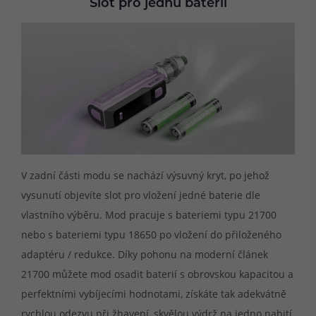
Slot pro jednu baterii
V zadní části modu se nachází výsuvný kryt, po jehož
vysunutí objevíte slot pro vložení jedné baterie dle
vlastního výběru. Mod pracuje s bateriemi typu 21700
nebo s bateriemi typu 18650 po vložení do přiloženého
adaptéru / redukce. Díky pohonu na moderní článek
21700 můžete mod osadit baterií s obrovskou kapacitou a
perfektními vybíjecími hodnotami, získáte tak adekvátně
rychlou odezvu při žhavení, skvělou výdrž na jedno nabití