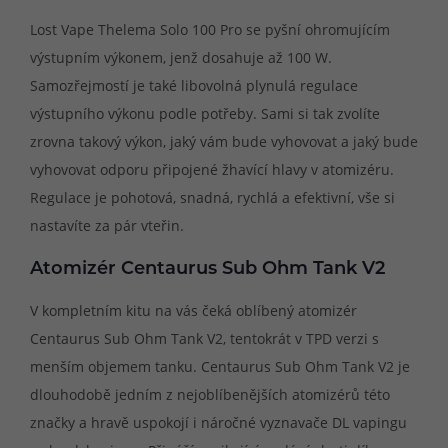
Lost Vape Thelema Solo 100 Pro se pyšní ohromujícím
výstupním výkonem, jenž dosahuje až 100 W.
Samozřejmostí je také libovolná plynulá regulace
výstupního výkonu podle potřeby. Sami si tak zvolíte
zrovna takový výkon, jaký vám bude vyhovovat a jaký bude
vyhovovat odporu připojené žhavící hlavy v atomizéru.
Regulace je pohotová, snadná, rychlá a efektivní, vše si
nastavíte za pár vteřin.
Atomizér Centaurus Sub Ohm Tank V2
V kompletním kitu na vás čeká oblíbený atomizér
Centaurus Sub Ohm Tank V2, tentokrát v TPD verzi s
menším objemem tanku. Centaurus Sub Ohm Tank V2 je
dlouhodobě jedním z nejoblíbenějších atomizérů této
značky a hravě uspokojí i náročné vyznavače DL vapingu