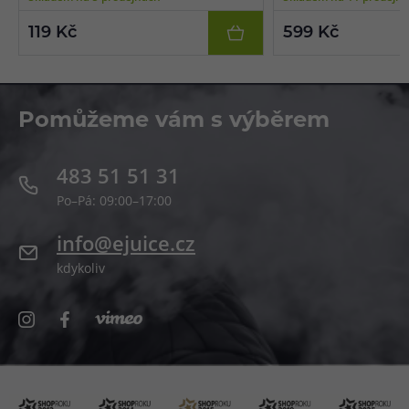
přepracované dílenské zp
nerezová konstrukce.
119 Kč
599 Kč
Pomůžeme vám s výběrem
483 51 51 31
Po–Pá: 09:00–17:00
info@ejuice.cz
kdykoliv