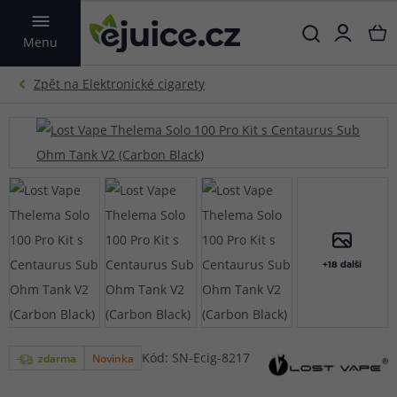
VYHLEDAT
Menu
+18 další
Kód: SN-Ecig-8217
zdarma
Novinka