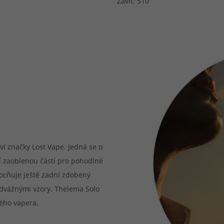
Závit: 510
ví značky Lost Vape. Jedná se o
 zaoblenou částí pro pohodlné
umocňuje ještě zadní zdobený
odvážnými vzory. Thelema Solo
ého vapera.