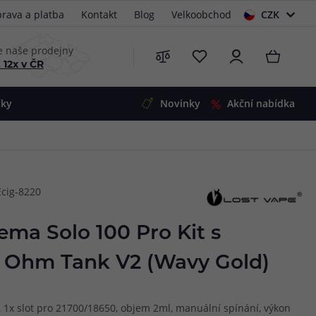
rava a platba
Kontakt
Blog
Velkoobchod
CZK
EUR
e naše prodejny
 12x v ČR
čky
Novinky
Akční nabídka
e
i-Ohm
illa
Ecig-8220
 Alpha
4
G5
 S&V
ema Solo 100 Pro Kit s
 V2
00 Pro
 Ohm Tank V2 (Wavy Gold)
Mini
S&V
220
 3v1
45
h, 1x slot pro 21700/18650, objem 2ml, manuální spínání, výkon
Zobrazit produkty
Zobrazit produkty
Zobrazit produkty
Zobrazit produkty
Zobrazit produkty
Zobrazit produkty