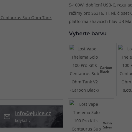
5-100W, dobíjení USB-C, regulace
při nákupu vědět
režimy pro SS316, Ti, Ni, čipset 
m, podle čeho se rozhodnout
nější, než si myslíte
platforma žhavících hlav UB Ma
Vyberte barvu
Carbon
Black
info@ejuice.cz
kdykoliv
Wavy
Silver