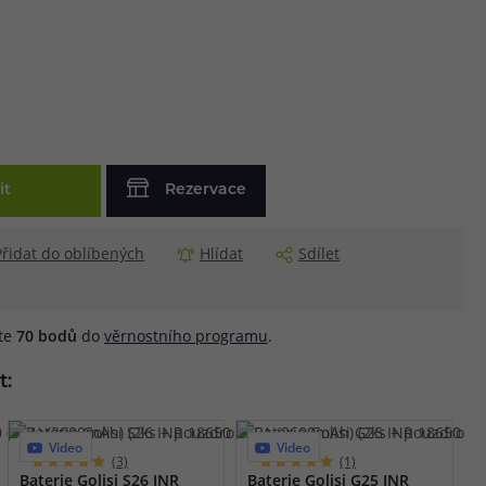
it
Rezervace
Přidat do oblíbených
Hlídat
Sdílet
áte
70
bodů
do
věrnostního programu
.
t:
Video
Video
(3)
(1)
Baterie Golisi S26 INR
Baterie Golisi G25 INR
J