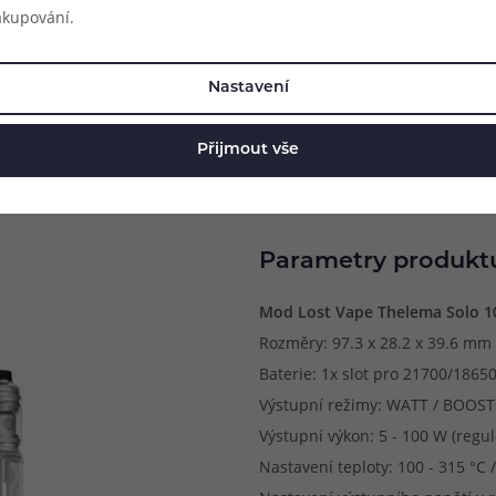
akupování.
Nastavení
Přijmout vše
Parametry produkt
Mod Lost Vape Thelema Solo 1
Rozměry: 97.3 x 28.2 x 39.6 mm 
Baterie: 1x slot pro 21700/18650
Výstupní režimy: WATT / BOOST /
Výstupní výkon: 5 - 100 W (regul
Nastavení teploty: 100 - 315 °C /