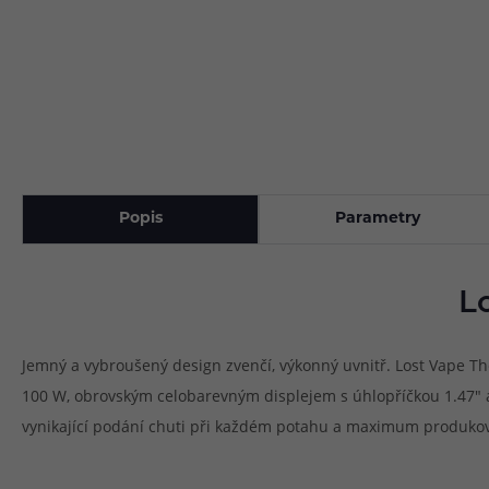
Popis
Parametry
L
Jemný a vybroušený design zvenčí, výkonný uvnitř. Lost Vape T
100 W, obrovským celobarevným displejem s úhlopříčkou 1.47" 
vynikající podání chuti při každém potahu a maximum produkova