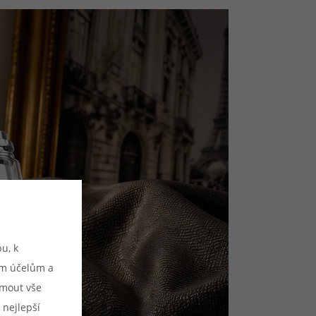
u, k
ým účelům a
ijmout vše
 nejlepší