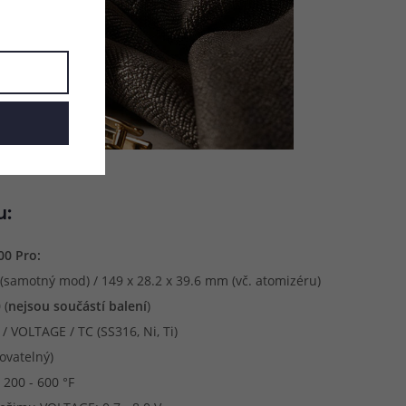
u:
00 Pro:
(samotný mod) / 149 x 28.2 x 39.6 mm (vč. atomizéru)
 (
nejsou součástí balení
)
 VOLTAGE / TC (SS316, Ni, Ti)
ovatelný)
 200 - 600 °F