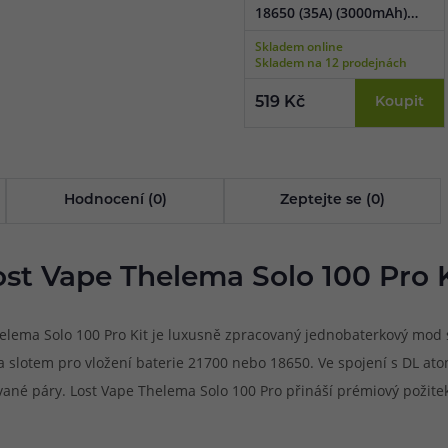
18650 (35A) (3000mAh)
(2ks + pouzdro)
Skladem online
Skladem na 12 prodejnách
519 Kč
Koupit
Hodnocení (0)
Zeptejte se (0)
ost Vape Thelema Solo 100 Pro K
helema Solo 100 Pro Kit je luxusně zpracovaný jednobaterkový mod
a slotem pro vložení baterie 21700 nebo 18650. Ve spojení s DL a
né páry. Lost Vape Thelema Solo 100 Pro přináší prémiový požitek