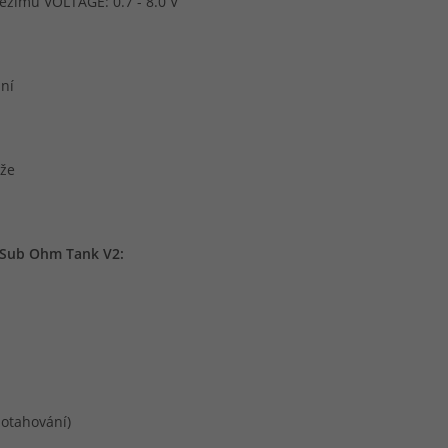
ežimu VOLTAGE: 0.7 - 8.0 V
ní
ůže
 Sub Ohm Tank V2:
otahování)