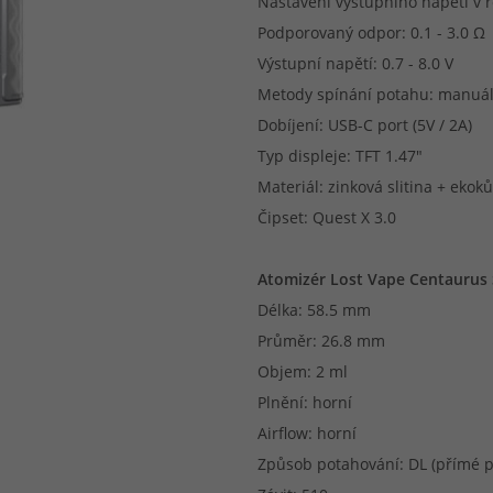
Nastavení výstupního napětí v r
Podporovaný odpor: 0.1 - 3.0 Ω
Výstupní napětí: 0.7 - 8.0 V
Metody spínání potahu: manuál
Dobíjení: USB-C port (5V / 2A)
Typ displeje: TFT 1.47"
Materiál: zinková slitina + ekok
Čipset: Quest X 3.0
Atomizér Lost Vape Centaurus
Délka: 58.5 mm
Průměr: 26.8 mm
Objem: 2 ml
Plnění: horní
Airflow: horní
Způsob potahování: DL (přímé p