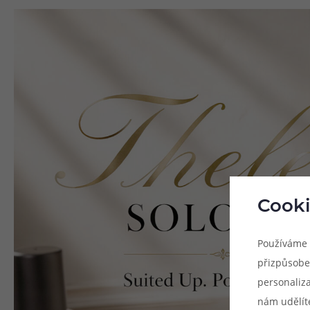
Cooki
Používáme 
přizpůsobe
personaliz
nám udělít