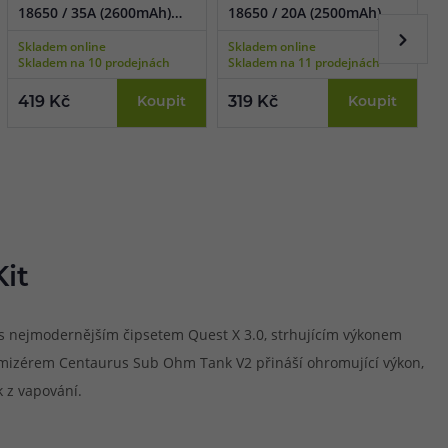
18650 / 35A (2600mAh)
18650 / 20A (2500mAh)
C
(2ks + pouzdro)
(2ks + pouzdro)
k
Skladem online
Skladem online
S
Skladem na 10 prodejnách
Skladem na 11 prodejnách
S
419 Kč
Koupit
319 Kč
Koupit
2
it
 s nejmodernějším čipsetem Quest X 3.0, strhujícím výkonem
tomizérem Centaurus Sub Ohm Tank V2 přináší ohromující výkon,
 z vapování.