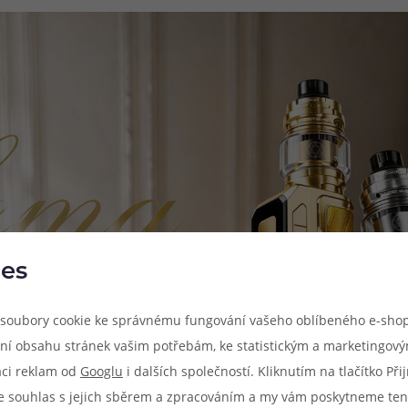
es
soubory cookie ke správnému fungování vašeho oblíbeného e-shop
ní obsahu stránek vašim potřebám, ke statistickým a marketingov
aci reklam od
Googlu
i dalších společností. Kliknutím na tlačítko Př
e souhlas s jejich sběrem a zpracováním a my vám poskytneme ten