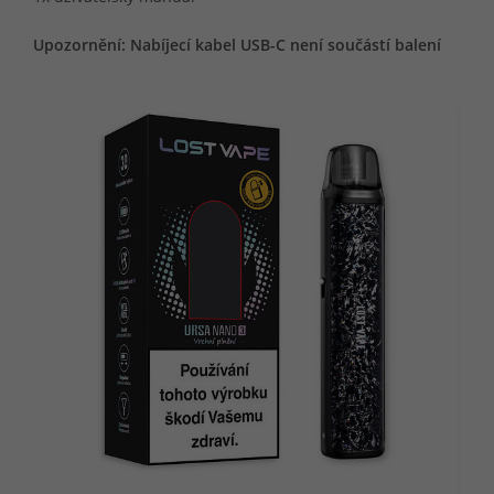
Upozornění: Nabíjecí kabel USB-C není součástí balení