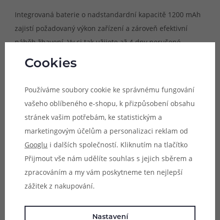
Integrovaná baterie o nadstandardní kapacitě 1200 mAh
zajistí požadovaný výkon zařízení a zároveň efektivní
náběh žhavení. Vy si tak užijete až 4 dny nerušené
vapingové vášně.
Cookies
Používáme soubory cookie ke správnému fungování
vašeho oblíbeného e-shopu, k přizpůsobení obsahu
stránek vašim potřebám, ke statistickým a
marketingovým účelům a personalizaci reklam od
Googlu
i dalších společností. Kliknutím na tlačítko
Přijmout vše nám udělíte souhlas s jejich sběrem a
zpracováním a my vám poskytneme ten nejlepší
zážitek z nakupování.
Nastavení