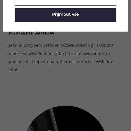
Přijmout vše
Manuální Airflow
Jedním pohybem prstu si můžete snadno přizpůsobit
množství přiváděného vzduchu a tím ovlivnit tuhost
potahu, ale i teplotu páry, která se odráží ve výsledné
chuti.