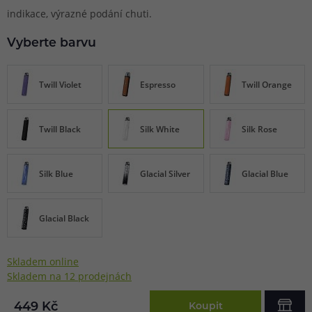
indikace, výrazné podání chuti.
Vyberte barvu
Twill Violet
Espresso
Twill Orange
Twill Black
Silk White
Silk Rose
Silk Blue
Glacial Silver
Glacial Blue
Glacial Black
Skladem online
Skladem na 12 prodejnách
449 Kč
Koupit