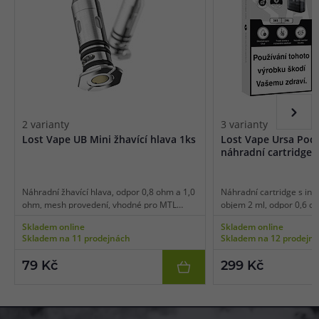
2 varianty
3 varianty
Lost Vape UB Mini žhavící hlava 1ks
Lost Vape Ursa Pod
náhradní cartridge 
Náhradní žhavící hlava, odpor 0,8 ohm a 1,0
Náhradní cartridge s int
ohm, mesh provedení, vhodné pro MTL
objem 2 ml, odpor 0,6 o
vaping, 1ks v balení.
ohm, mesh pletivo, boční
Skladem online
Skladem online
části, vhodné pro MTL/RD
Skladem na 11 prodejnách
Skladem na 12 prodejn
balení.
79 Kč
299 Kč