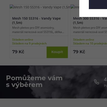
Mesh 150 SS316 - Vandy Vape
Mesh 300 SS316 - V
(1,5m)
(1,5m)
Mesh pletivo pro DIY atomizéry,
Mesh pletivo pro DIY ato
materiál nerezová ocel SS316L, délka
materiál nerezová ocel S
1,5 m, vhodné pro DL vaping.
1,5 m, vhodné pro DL vap
Skladem online
Skladem online
Skladem na 9 prodejnách
Skladem na 10 prodejná
79 Kč
79 Kč
Koupit
Pomůžeme vám
4
s výběrem
P