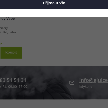
Přijmout vše
andy Vape
mizéry,
S316L, délka
ing.
ch
Koupit
83 51 51 31
info@ejuice
o–Pá: 09:00–17:00
kdykoliv