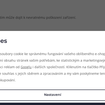
m může dojít k nevratnému poškození zařízení.
es
soubory cookie ke správnému fungování vašeho oblíbeného e-shop
ní obsahu stránek vašim potřebám, ke statistickým a marketingov
aci reklam od
Googlu
i dalších společností. Kliknutím na tlačítko Př
e souhlas s jejich sběrem a zpracováním a my vám poskytneme ten
akupování.
Nastavení
Mohlo by se vám líbit