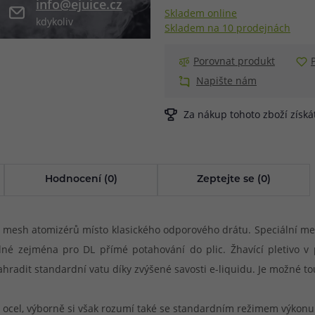
info@ejuice.cz
Skladem online
kdykoliv
při nákupu vědět
Skladem na 10 prodejnách
m, podle čeho se rozhodnout
nější, než si myslíte
Porovnat produkt
Napište nám
Za nákup tohoto zboží získ
Hodnocení (0)
Zeptejte se (0)
do mesh atomizérů místo klasického odporového drátu. Speciální me
dné zejména pro DL přímé potahování do plic. Žhavící pletivo 
adit standardní vatu díky zvýšené savosti e-liquidu. Je možné tout
cel, výborně si však rozumí také se standardním režimem výkonu. 