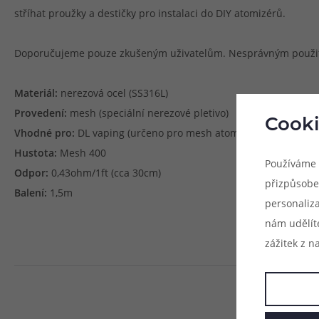
stříhat proužky a destičky pro instalaci do DIY atomizérů.
Doporučujeme pouze zkušeným uživatelům. Nesprávným použití
Materiál:
nerezová ocel (SS316L)
Provedení:
mesh (speciální nerezové pletivo)
Cooki
Vhodné pro:
DL vaping (určeno pro mesh atomizéry)
Hustota:
Mesh 400
Používáme 
Odpor:
0,43ohm/1ft (cca 30cm)
přizpůsobe
Balení:
1,5m
personaliz
nám udělít
zážitek z n