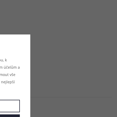
u, k
ým účelům a
ijmout vše
 nejlepší