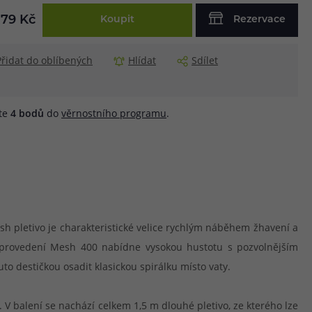
79 Kč
Koupit
Rezervace
Přidat do oblíbených
Hlídat
Sdílet
áte
4
bodů
do
věrnostního programu
.
sh pletivo je charakteristické velice rychlým náběhem žhavení a
v provedení Mesh 400 nabídne vysokou hustotu s pozvolnějším
o destičkou osadit klasickou spirálku místo vaty.
V balení se nachází celkem 1,5 m dlouhé pletivo, ze kterého lze