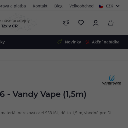
rava a platba
Kontakt
Blog
Velkoobchod
CZK
EUR
e naše prodejny
 12x v ČR
čky
Novinky
Akční nabídka
e
i-Ohm
illa
 Alpha
4
G5
 S&V
 - Vandy Vape (1,5m)
 V2
00 Pro
Mini
S&V
 materiál nerezová ocel SS316L, délka 1,5 m, vhodné pro DL
220
 3v1
45
Zobrazit produkty
Zobrazit produkty
Zobrazit produkty
Zobrazit produkty
Zobrazit produkty
Zobrazit produkty