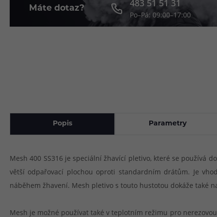
483 51 51 31
Máte dotaz?
Po–Pá: 09:00–17:00
Článek:
Vybíráme e-liquid, aneb co potřebujete 
Článek:
Vybíráte první e-cigaretu? Poradíme vá
Článek:
Jak namíchat vlastní e-liquid? Je to snad
Popis
Parametry
Mesh 400 SS316 je speciální žhavící pletivo, které se používá 
větší odpařovací plochou oproti standardním drátům. Je vho
náběhem žhavení. Mesh pletivo s touto hustotou dokáže také nahr
Mesh je možné používat také v teplotním režimu pro nerezovou o