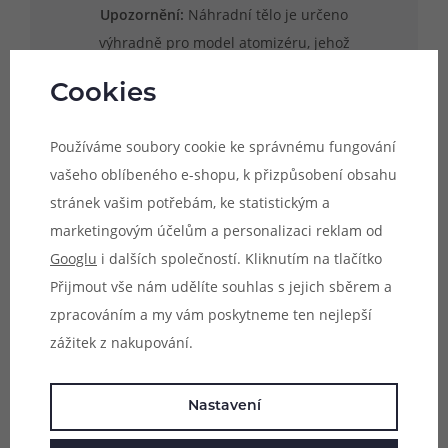
Upozornění:
Náhradní tělo je určeno
výhradně pro model atomizéru, jehož
název je uveden v popisu produktu.
Cookies
Uvedené rozměry skla jsou pouze
orientační a není zaručena kompatibilita s
Používáme soubory cookie ke správnému fungování
jinými modely atomizérů, byť se mohou
vašeho oblíbeného e-shopu, k přizpůsobení obsahu
rozměrově shodovat.
stránek vašim potřebám, ke statistickým a
marketingovým účelům a personalizaci reklam od
Googlu
i dalších společností. Kliknutím na tlačítko
Přijmout vše nám udělíte souhlas s jejich sběrem a
Parametry
zpracováním a my vám poskytneme ten nejlepší
Hodnocení (0)
zážitek z nakupování.
Zeptejte se (0)
Nastavení