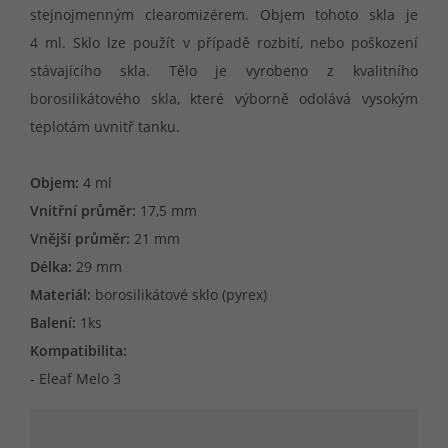
stejnojmenným clearomizérem. Objem tohoto skla je
4 ml. Sklo lze použít v případě rozbití, nebo poškození
stávajícího skla. Tělo je vyrobeno z kvalitního
borosilikátového skla, které výborně odolává vysokým
teplotám uvnitř tanku.
Objem:
4 ml
Vnitřní průměr:
17,5 mm
Vnější průměr:
21 mm
Délka:
29 mm
Materiál:
borosilikátové sklo (pyrex)
Balení:
1ks
Kompatibilita:
- Eleaf Melo 3