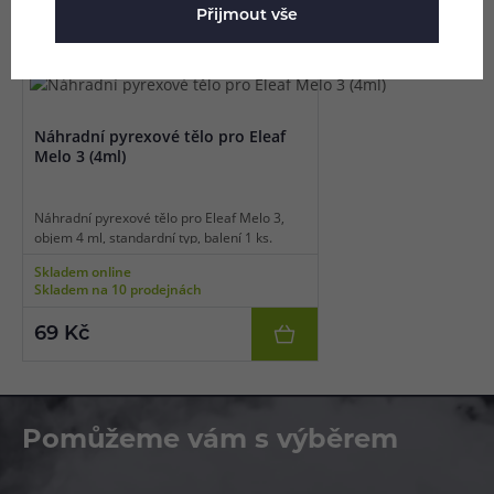
Přijmout vše
Mohlo by se vám líbit
Náhradní pyrexové tělo pro Eleaf
Melo 3 (4ml)
Náhradní pyrexové tělo pro Eleaf Melo 3,
objem 4 ml, standardní typ, balení 1 ks.
Skladem online
Skladem na 10 prodejnách
69 Kč
Pomůžeme vám s výběrem