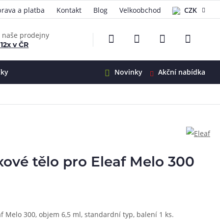
rava a platba
Kontakt
Blog
Velkoobchod
CZK
EUR
e naše prodejny
 12x v ČR
čky
Novinky
Akční nabídka
e
i-Ohm
illa
 Alpha
4
G5
 S&V
ové tělo pro Eleaf Melo 300
 V2
00 Pro
Mini
S&V
220
 3v1
45
 Melo 300, objem 6,5 ml, standardní typ, balení 1 ks.
Zobrazit produkty
Zobrazit produkty
Zobrazit produkty
Zobrazit produkty
Zobrazit produkty
Zobrazit produkty