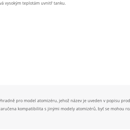
ává vysokým teplotám uvnitř tanku.
ýhradně pro model atomizéru, jehož název je uveden v popisu pro
 zaručena kompatibilita s jinými modely atomizérů, byť se mohou r