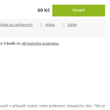
69 Kč
Koupit
Přidat do oblíbených
Hlídat
Sdílet
áte
3
bodů
do
věrnostního programu
.
žít v případě rozbití, nebo poškození stávajícího skla. Tělo je