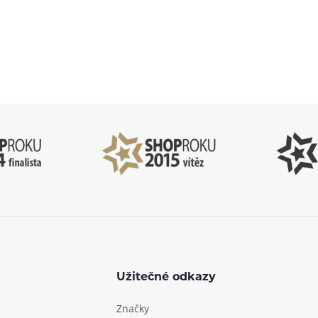
83 51 51 31
info@ejuice
o–Pá: 09:00–17:00
kdykoliv
Užitečné odkazy
Značky