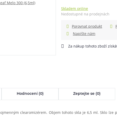
Skladem online
při nákupu vědět
m, podle čeho se rozhodnout
nější, než si myslíte
Nedostupné na prodejnách
Porovnat produkt
Napište nám
Za nákup tohoto zboží získ
info@ejuice.cz
kdykoliv
Hodnocení (0)
Zeptejte se (0)
ojmenným clearomizérem. Objem tohoto skla je 6,5 ml. Sklo lze pou