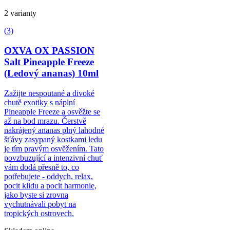
2 varianty
(3)
OXVA OX PASSION
Salt Pineapple Freeze
(Ledový ananas) 10ml
Zažijte nespoutané a divoké
chutě exotiky s náplní
Pineapple Freeze a osvěžte se
až na bod mrazu. Čerstvě
nakrájený ananas plný lahodné
šťávy zasypaný kostkami ledu
je tím pravým osvěžením. Tato
povzbuzující a intenzivní chuť
vám dodá přesně to, co
potřebujete - oddych, relax,
pocit klidu a pocit harmonie,
jako byste si zrovna
vychutnávali pobyt na
tropických ostrovech.