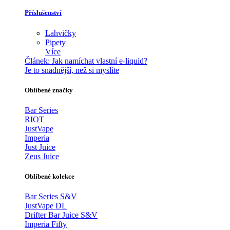
Příslušenství
Lahvičky
Pipety
Více
Článek:
Jak namíchat vlastní e-liquid?
Je to snadnější, než si myslíte
Oblíbené značky
Bar Series
RIOT
JustVape
Imperia
Just Juice
Zeus Juice
Oblíbené kolekce
Bar Series S&V
JustVape DL
Drifter Bar Juice S&V
Imperia Fifty