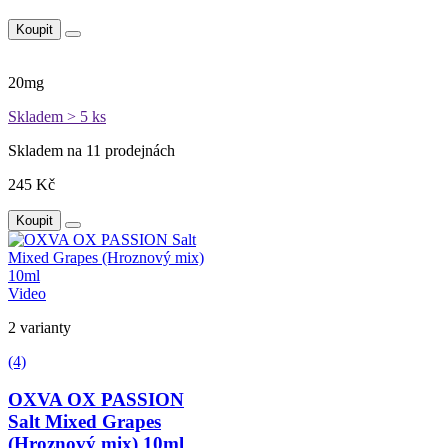
Koupit
20mg
Skladem > 5 ks
Skladem na 11 prodejnách
245 Kč
Koupit
Video
2 varianty
(4)
OXVA OX PASSION
Salt Mixed Grapes
(Hroznový mix) 10ml