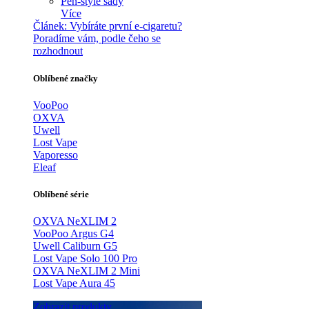
Pen-style sady
Více
Článek:
Vybíráte první e-cigaretu?
Poradíme vám, podle čeho se
rozhodnout
Oblíbené značky
VooPoo
OXVA
Uwell
Lost Vape
Vaporesso
Eleaf
Oblíbené série
OXVA NeXLIM 2
VooPoo Argus G4
Uwell Caliburn G5
Lost Vape Solo 100 Pro
OXVA NeXLIM 2 Mini
Lost Vape Aura 45
Zobrazit produkty