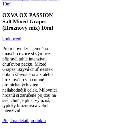
OXVA OX PASSION
Salt Mixed Grapes
(Hroznový mix) 10ml
hodnocení
Pro milovníky tajemného
tmavého ovoce si výrobce
připravil tuhle intenzivní
chuťovou pecku. Mixed
Grapes ukrývá chuť desítek
bobulí šťavnatého a zralého
hroznového vína umně
promíchaných v ten
nejlahodnější celek. Milovníci
hroznů si zaručeně přijdou na
své, chuť je plná, výrazná,
typicky hroznová a velmi
intenzivní.
Přejít na detail produktu