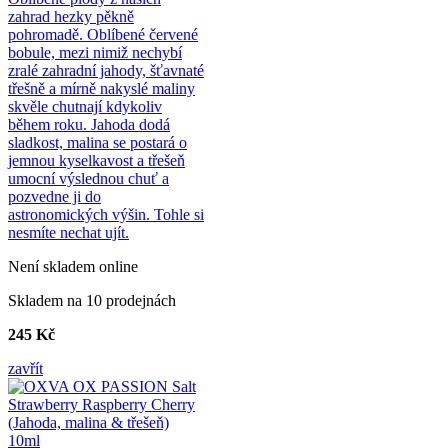
zahrad hezky pěkně
pohromadě. Oblíbené červené
bobule, mezi nimiž nechybí
zralé zahradní jahody, šťavnaté
třešně a mírně nakyslé maliny
skvěle chutnají kdykoliv
během roku. Jahoda dodá
sladkost, malina se postará o
jemnou kyselkavost a třešeň
umocní výslednou chuť a
pozvedne ji do
astronomických výšin. Tohle si
nesmíte nechat ujít.
Není skladem online
Skladem na 10 prodejnách
245 Kč
zavřít