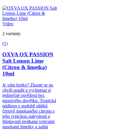
Video
2 varianty
(1)
OXVA OX PASSION
Salt Lemon Lime
(Citron & limetka)
10ml
Je vám horko? Zkuste se na
chvíli usadit a vychutnat si
jedinečné osvěžení bez
mrazivého dovětku. Tropická
nádhera v podobě plátků
čerstvě nasekaného citronu s
jeho typickou nakyslostí a
štiplavostí protkaná vrstvami
nasekané limetky a zalitá