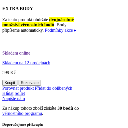
EXTRA BODY
Za tento produkt obdržíte
dvojnásobné
množství věrnostních bodů
. Body
připíšeme automaticky.
Podmínky akce ▸
Skladem online
Skladem na 12 prodejnách
599 Kč
Koupit
Rezervace
Porovnat produkt
Přidat do oblíbených
Hlídat
Sdílet
Napište nám
Za nákup tohoto zboží získáte
30
bodů
do
věrnostního programu
.
Doporučujeme přikoupit: