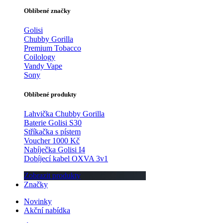
Oblíbené značky
Golisi
Chubby Gorilla
Premium Tobacco
Coilology
Vandy Vape
Sony
Oblíbené produkty
Lahvička Chubby Gorilla
Baterie Golisi S30
Stříkačka s pístem
Voucher 1000 Kč
Nabíječka Golisi I4
Dobíjecí kabel OXVA 3v1
Zobrazit produkty
Značky
Novinky
Akční nabídka