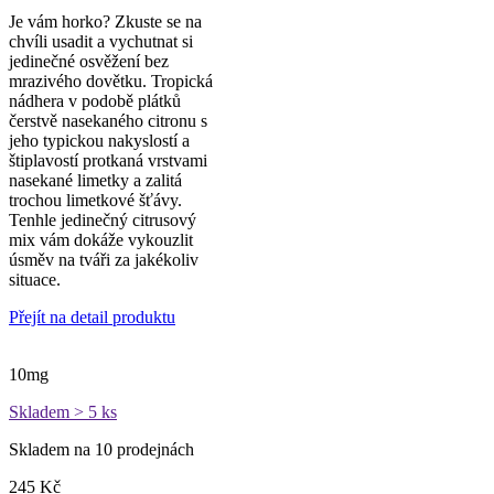
Je vám horko? Zkuste se na
chvíli usadit a vychutnat si
jedinečné osvěžení bez
mrazivého dovětku. Tropická
nádhera v podobě plátků
čerstvě nasekaného citronu s
jeho typickou nakyslostí a
štiplavostí protkaná vrstvami
nasekané limetky a zalitá
trochou limetkové šťávy.
Tenhle jedinečný citrusový
mix vám dokáže vykouzlit
úsměv na tváři za jakékoliv
situace.
Přejít na detail produktu
10mg
Skladem > 5 ks
Skladem na 10 prodejnách
245 Kč