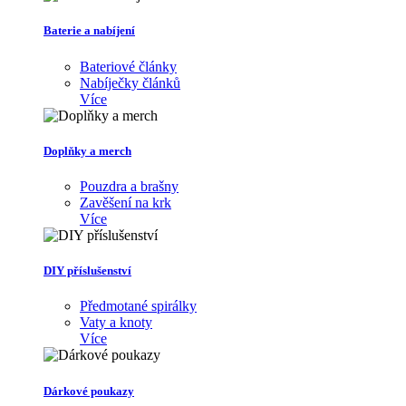
Baterie a nabíjení
Bateriové články
Nabíječky článků
Více
Doplňky a merch
Pouzdra a brašny
Zavěšení na krk
Více
DIY příslušenství
Předmotané spirálky
Vaty a knoty
Více
Dárkové poukazy