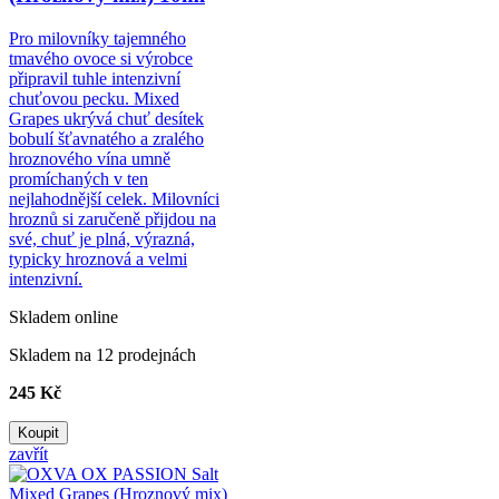
Pro milovníky tajemného
tmavého ovoce si výrobce
připravil tuhle intenzivní
chuťovou pecku. Mixed
Grapes ukrývá chuť desítek
bobulí šťavnatého a zralého
hroznového vína umně
promíchaných v ten
nejlahodnější celek. Milovníci
hroznů si zaručeně přijdou na
své, chuť je plná, výrazná,
typicky hroznová a velmi
intenzivní.
Skladem online
Skladem na 12 prodejnách
245 Kč
Koupit
zavřít