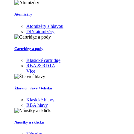
Atomizéry
Atomizéry s hlavou
DIY atomizéry
Cartridge a pody
Klasické cartridge
RBA & RDTA
Více
Žhavící hlavy / tělíska
Klasické hlavy
RBA hlavy
Náustky a sklíčka