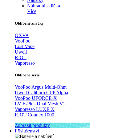
Náustky
Náhradní sklíčka
Více
Oblíbené značky
OXVA
VooPoo
Lost Vape
Uwell
RIOT
Vaporesso
Oblíbené série
VooPoo Argus Multi-Ohm
Uwell Caliburn GPP Alpha
VooPoo UFORCE-X
LV E-Plus Dual Mesh V2
Vaporesso LUXE X
RIOT Connex 1000
Zobrazit produkty
Příslušenství