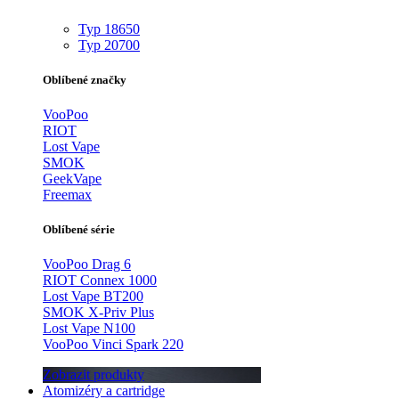
Typ 18650
Typ 20700
Oblíbené značky
VooPoo
RIOT
Lost Vape
SMOK
GeekVape
Freemax
Oblíbené série
VooPoo Drag 6
RIOT Connex 1000
Lost Vape BT200
SMOK X-Priv Plus
Lost Vape N100
VooPoo Vinci Spark 220
Zobrazit produkty
Atomizéry a cartridge