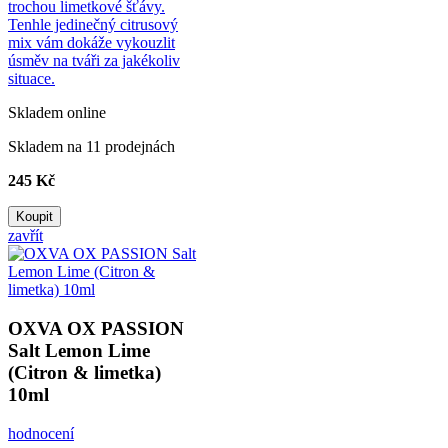
trochou limetkové šťávy.
Tenhle jedinečný citrusový
mix vám dokáže vykouzlit
úsměv na tváři za jakékoliv
situace.
Skladem online
Skladem na 11 prodejnách
245 Kč
Koupit
zavřít
OXVA OX PASSION
Salt Lemon Lime
(Citron & limetka)
10ml
hodnocení