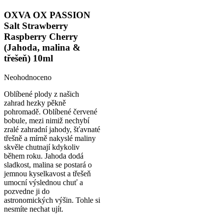
OXVA OX PASSION
Salt Strawberry
Raspberry Cherry
(Jahoda, malina &
třešeň) 10ml
Neohodnoceno
Oblíbené plody z našich
zahrad hezky pěkně
pohromadě. Oblíbené červené
bobule, mezi nimiž nechybí
zralé zahradní jahody, šťavnaté
třešně a mírně nakyslé maliny
skvěle chutnají kdykoliv
během roku. Jahoda dodá
sladkost, malina se postará o
jemnou kyselkavost a třešeň
umocní výslednou chuť a
pozvedne ji do
astronomických výšin. Tohle si
nesmíte nechat ujít.