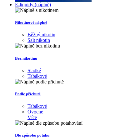
E-liquidy (náplně)
Nikotinové náplně
Běžný nikotin
Salt nikotin
Bez nikotinu
Sladké
Tabákové
Podle příchutě
Tabákové
Ovocné
Více
Dle způsobu potahu