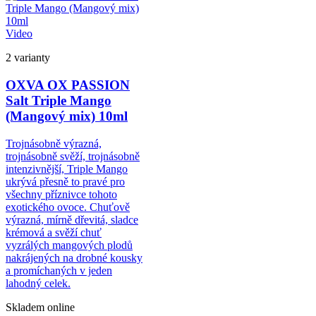
Video
2 varianty
OXVA OX PASSION
Salt Triple Mango
(Mangový mix) 10ml
Trojnásobně výrazná,
trojnásobně svěží, trojnásobně
intenzivnější, Triple Mango
ukrývá přesně to pravé pro
všechny příznivce tohoto
exotického ovoce. Chuťově
výrazná, mírně dřevitá, sladce
krémová a svěží chuť
vyzrálých mangových plodů
nakrájených na drobné kousky
a promíchaných v jeden
lahodný celek.
Skladem online