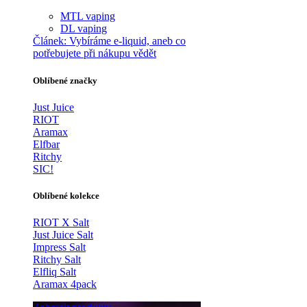
MTL vaping
DL vaping
Článek:
Vybíráme e-liquid, aneb co
potřebujete při nákupu vědět
Oblíbené značky
Just Juice
RIOT
Aramax
Elfbar
Ritchy
SIC!
Oblíbené kolekce
RIOT X Salt
Just Juice Salt
Impress Salt
Ritchy Salt
Elfliq Salt
Aramax 4pack