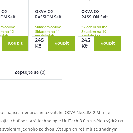
 OX
OXVA OX
OXVA OX
ON Salt
PASSION Salt
PASSION Salt
currant
Melon Banana
Pineapple
em online
Skladem online
Skladem online
h (Rybízový
(Meloun a banán)
Coconut (Ananas
em na 12
Skladem na 11
Skladem na 10
) 10ml
10ml
a kokos) 10ml
jnách
prodejnách
prodejnách
245
245
Koupit
Koupit
Koupit
Kč
Kč
Zeptejte se (0)
ačínající a nenáročné uživatele. OXVA NeXLIM 2 Mini je
ící chuť se stará technologie UniTech 3.0 a skvělou výdrž na
nit zvolením jednoho ze dvou výstupních režimů se snadným