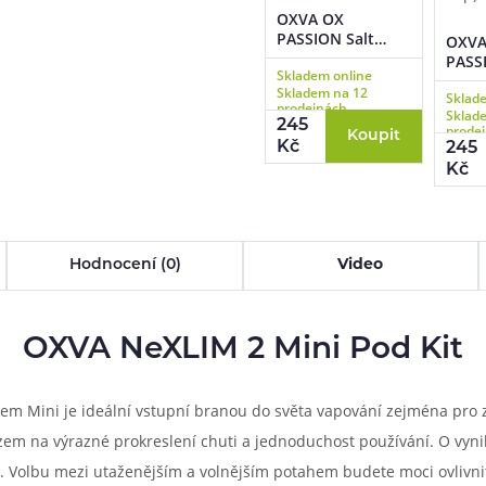
OXVA OX
PASSION Salt
OXVA
Triple Mango
PASSI
Skladem online
(Mangový mix)
Black
Skladem na 12
10ml
Sklad
Squas
prodejnách
Sklad
sirup
245
prode
Koupit
Kč
245
Kč
Hodnocení (0)
Video
OXVA NeXLIM 2 Mini Pod Kit
m Mini je ideální vstupní branou do světa vapování zejména pro z
 na výrazné prokreslení chuti a jednoduchost používání. O vynikaj
Ah. Volbu mezi utaženějším a volnějším potahem budete moci ovliv