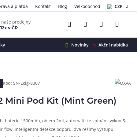
rava a platba
Kontakt
Blog
Velkoobchod
CZK
EUR
e naše prodejny
 12x v ČR
čky
Novinky
Akční nabídka
e
i-Ohm
illa
Kód: SN-Ecig-8307
 Alpha
4
G5
 S&V
Mini Pod Kit (Mint Green)
 V2
00 Pro
Mini
S&V
ah, baterie 1500mAh, objem 2ml, automatické spínání, výkon 5-
220
 3v1
45
r-flow, inteligentní detekce odporu, dva režimy výstupu,
Zobrazit produkty
Zobrazit produkty
Zobrazit produkty
Zobrazit produkty
Zobrazit produkty
Zobrazit produkty