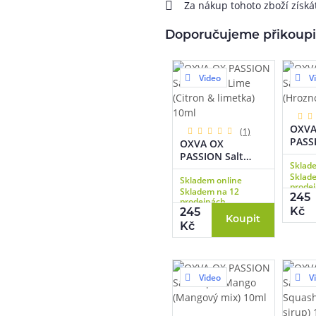
Za nákup tohoto zboží získ
Doporučujeme přikoupi
Video
V
OXVA
(1)
PASSI
OXVA OX
Mixe
PASSION Salt
Sklad
(Hroz
Lemon Lime
Sklad
10ml
Skladem online
(Citron & limetka)
prode
Skladem na 12
10ml
245
prodejnách
Kč
245
Koupit
Kč
Video
V