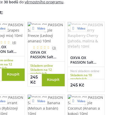
áte
30
bodů
do
věrnostního programu
.
t:
ideo
Video
Video
(4)
 OX
(3)
ON Salt
OXVA OX
d Grapes
PASSION Salt
OXVA OX
em online
nový mix)
Pineapple Freeze
PASSION Salt
em na 12
Skladem online
(Ledový ananas)
Strawberry
jnách
Skladem na 12
10ml
Není skladem online
Raspberry Cherry
prodejnách
Koupit
Skladem na 10
(Jahoda, malina &
245
prodejnách
Koupit
třešeň) 10ml
Kč
245 Kč
ideo
Video
Video