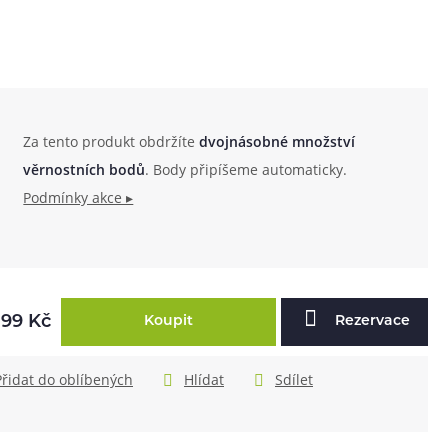
Za tento produkt obdržíte
dvojnásobné množství
věrnostních bodů
. Body připíšeme automaticky.
Podmínky akce ▸
599 Kč
Koupit
Rezervace
Přidat do oblíbených
Hlídat
Sdílet