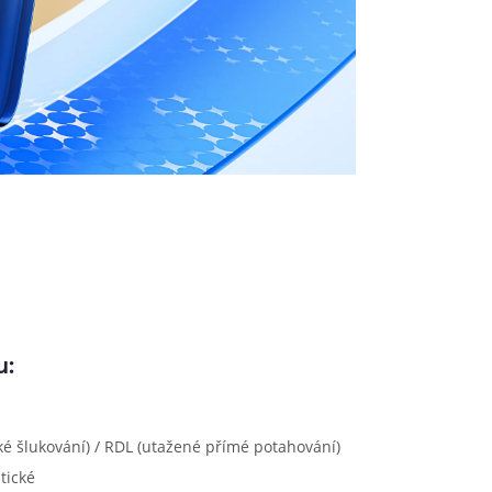
u:
é šlukování) / RDL (utažené přímé potahování)
tické