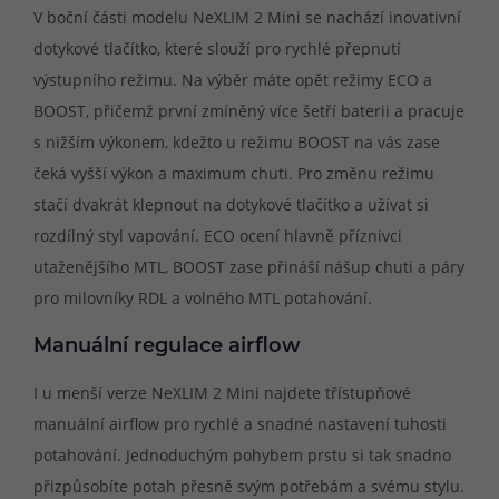
V boční části modelu NeXLIM 2 Mini se nachází inovativní
dotykové tlačítko, které slouží pro rychlé přepnutí
výstupního režimu. Na výběr máte opět režimy ECO a
BOOST, přičemž první zmíněný více šetří baterii a pracuje
s nižším výkonem, kdežto u režimu BOOST na vás zase
čeká vyšší výkon a maximum chuti. Pro změnu režimu
stačí dvakrát klepnout na dotykové tlačítko a užívat si
rozdílný styl vapování. ECO ocení hlavně příznivci
utaženějšího MTL, BOOST zase přináší nášup chuti a páry
pro milovníky RDL a volného MTL potahování.
Manuální regulace airflow
I u menší verze NeXLIM 2 Mini najdete třístupňové
manuální airflow pro rychlé a snadné nastavení tuhosti
potahování. Jednoduchým pohybem prstu si tak snadno
přizpůsobíte potah přesně svým potřebám a svému stylu.