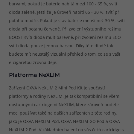
barvami, pokud je baterie nabitá mezi 100 - 65 %, svítí
dioda zeleně. Jestliže je úroveň nabití 65 - 30 %, svítí při
potahu modře. Pokud je stav baterie menší než 30 %, svítí
dioda při potahu červeně. Při zvolení výstupního režimu
BOOST svítí dioda multibarevně, při zvolení režimu ECO
svítí dioda pouze jednou barvou. Díky této diodě tak
budete mít neustálý vizuální přehled o tom, co se s vaší
e-cigaretou zrovna děje.
Platforma NeXLIM
Zařízení OXVA NeXLIM 2 Mini Pod Kit je součástí
platformy a rodiny NeXLIM. Je tak kompatibilní se všemi
dostupnými cartridgemi NeXLIM, které zároveň budete
moci používat také na dalších zařízeních z této rodiny,
jako je OXVA NeXLIM Pod, OXVA NeXLIM GO Pod a OXVA
NeXLIM 2 Pod. V základním balení na vás čeká cartridge s