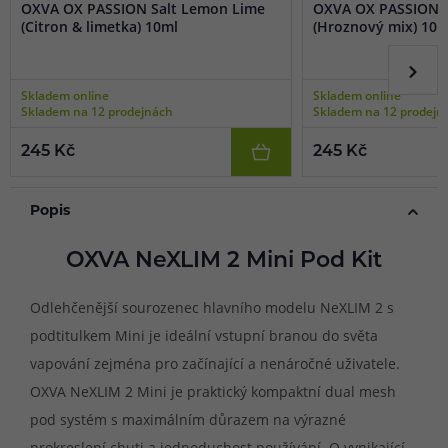
OXVA OX PASSION Salt Lemon Lime
OXVA OX PASSION S
(Citron & limetka) 10ml
(Hroznový mix) 10m
Skladem online
Skladem online
Skladem na 12 prodejnách
Skladem na 12 prodejn
245 Kč
245 Kč
Popis
OXVA NeXLIM 2 Mini Pod Kit
Odlehčenější sourozenec hlavního modelu NeXLIM 2 s
podtitulkem Mini je ideální vstupní branou do světa
vapování zejména pro začínající a nenáročné uživatele.
OXVA NeXLIM 2 Mini je praktický kompaktní dual mesh
pod systém s maximálním důrazem na výrazné
prokreslení chuti a jednoduchost používání. O vynikající