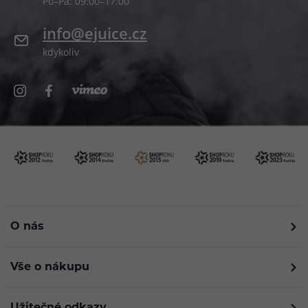
Po–Pá: 09:00–17:00
info@ejuice.cz
kdykoliv
O nás
Vše o nákupu