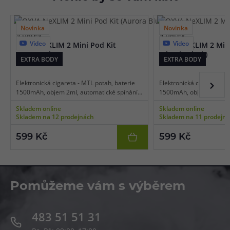
Novinka
Novinka
9 barev
9 barev
Video
Video
OXVA NeXLIM 2 Mini Pod Kit
OXVA NeXLIM 2 Mini
(Aurora Blue)
(Classic Black)
EXTRA BODY
EXTRA BODY
Elektronická cigareta - MTL potah, baterie
Elektronická cigareta - M
1500mAh, objem 2ml, automatické spínání,
1500mAh, objem 2ml, aut
výkon 5-30W, dobíjení USB-C, regulace air-
výkon 5-30W, dobíjení US
Skladem online
Skladem online
flow, inteligentní detekce odporu, dva
flow, inteligentní detekc
Skladem na 12 prodejnách
Skladem na 11 prodejn
režimy výstupu, technologie UniTech 3.0,
režimy výstupu, technolo
Dual Mesh cartridge, platforma OXVA
Dual Mesh cartridge, pl
599 Kč
599 Kč
NeXLIM.
NeXLIM.
Pomůžeme vám s výběrem
483 51 51 31