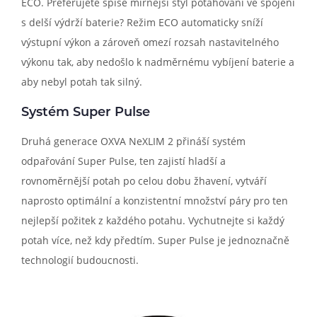
ECO. Preferujete spíše mírnější styl potahování ve spojení
s delší výdrží baterie? Režim ECO automaticky sníží
výstupní výkon a zároveň omezí rozsah nastavitelného
výkonu tak, aby nedošlo k nadměrnému vybíjení baterie a
aby nebyl potah tak silný.
Systém Super Pulse
Druhá generace OXVA NeXLIM 2 přináší systém
odpařování Super Pulse, ten zajistí hladší a
rovnoměrnější potah po celou dobu žhavení, vytváří
naprosto optimální a konzistentní množství páry pro ten
nejlepší požitek z každého potahu. Vychutnejte si každý
potah více, než kdy předtím. Super Pulse je jednoznačně
technologií budoucnosti.