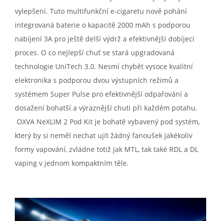
vylepšení. Tuto multifunkční e-cigaretu nově pohání
integrovaná baterie o kapacitě 2000 mAh s podporou
nabíjení 3A pro ještě delší výdrž a efektivnější dobíjecí
proces. O co nejlepší chuť se stará upgradovaná
technologie UniTech 3.0. Nesmí chybět vysoce kvalitní
elektronika s podporou dvou výstupních režimů a
systémem Super Pulse pro efektivnější odpařování a
dosažení bohatší a výraznější chuti při každém potahu.
OXVA NeXLIM 2 Pod Kit je bohatě vybavený pod systém,
který by si neměl nechat ujít žádný fanoušek jakékoliv
formy vapování, zvládne totiž jak MTL, tak také RDL a DL
vaping v jednom kompaktním těle.