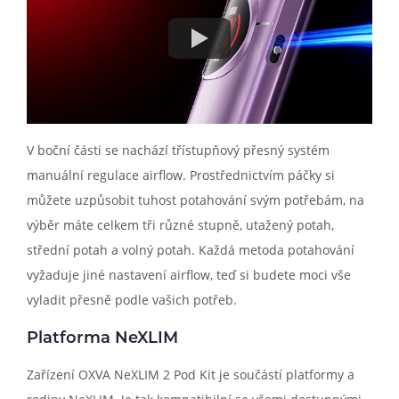
V boční části se nachází třístupňový přesný systém
manuální regulace airflow. Prostřednictvím páčky si
můžete uzpůsobit tuhost potahování svým potřebám, na
výběr máte celkem tři různé stupně, utažený potah,
střední potah a volný potah. Každá metoda potahování
vyžaduje jiné nastavení airflow, teď si budete moci vše
vyladit přesně podle vašich potřeb.
Platforma NeXLIM
Zařízení OXVA NeXLIM 2 Pod Kit je součástí platformy a