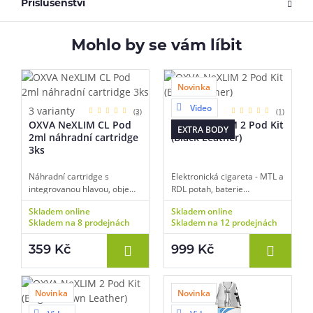
Příslušenství
Mohlo by se vám líbit
Novinka
Video
3 varianty
9 barev
(3)
(1)
OXVA NeXLIM CL Pod
OXVA NeXLIM 2 Pod Kit
EXTRA BODY
2ml náhradní cartridge
(Black Leather)
3ks
Náhradní cartridge s
Elektronická cigareta - MTL a
integrovanou hlavou, objem
RDL potah, baterie
2 ml, odpor 0,6 ohm a 0,8
2000mAh, objem 2ml,
Skladem online
Skladem online
ohm a 1,2 ohm, mesh
automatické spínání, výkon
Skladem na 8 prodejnách
Skladem na 12 prodejnách
pletivo, boční plnění, vhodné
5-40W, dobíjení USB-C,
pro MTL/RDL/DL vaping, 3ks
regulace air-flow, displej,
359 Kč
999 Kč
v balení.
inteligentní detekce odporu,
dva režimy výstupu,
technologie Super Pulse,
technologie UniTech 3.0,
Novinka
Novinka
Dual Mesh cartridge,