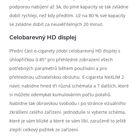
podporou nabíjení až 3A, do plné kapacity se tak zvládne
dobít rychleji, než kdy předtím. Už na 80 % své kapacity
se zvládne dobít za neuvěřitelných 20 minut.
Celobarevný HD displej
Přední část e-cigarety zdobí celobarevný HD displej s
úhlopříčkou 0.85" pro přehledné zobrazení všech
potřebných parametrů během používání a pro
přehlednou uživatelskou obsluhu. E-cigareta NeXLIM 2
navíc nabídne hned tři různá schémata a 7 dalších, které
si můžete odemykat kumulováním počtu potahů.
Nabídne tak obrovskou svobodu i po stránce vizuálního
zkrášlení celého zařízení. Jednoduše si vyberte schéma,
které je vám blízké a které se vám líbí, zaručeně to ještě
zlepší celkový požitek ze zařízení.