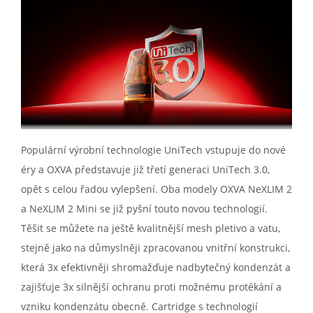
Populární výrobní technologie UniTech vstupuje do nové
éry a OXVA představuje již třetí generaci UniTech 3.0,
opět s celou řadou vylepšení. Oba modely OXVA NeXLIM 2
a NeXLIM 2 Mini se již pyšní touto novou technologií.
Těšit se můžete na ještě kvalitnější mesh pletivo a vatu,
stejně jako na důmyslněji zpracovanou vnitřní konstrukci,
která 3x efektivněji shromažďuje nadbytečný kondenzát a
zajišťuje 3x silnější ochranu proti možnému protékání a
vzniku kondenzátu obecně. Cartridge s technologií