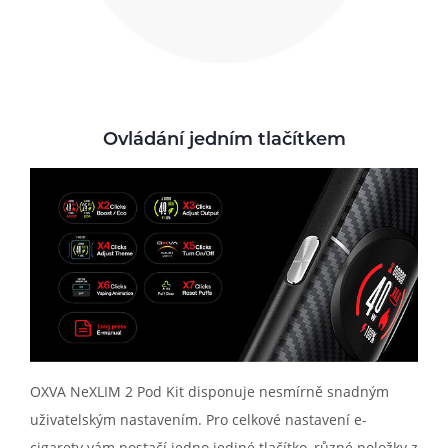
Ovládání jedním tlačítkem
OXVA NeXLIM 2 Pod Kit disponuje nesmírně snadným
uživatelským nastavením. Pro celkové nastavení e-
cigarety vám postačí jedno jediné tlačítko, různé položky z