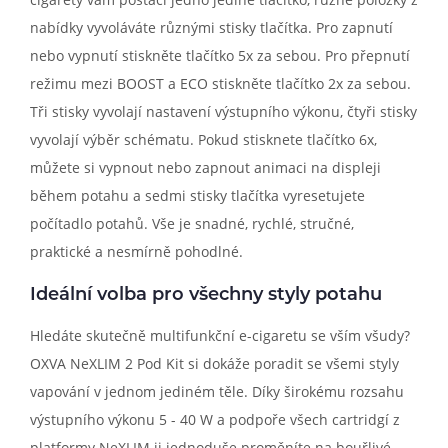
nabídky vyvoláváte různými stisky tlačítka. Pro zapnutí
nebo vypnutí stiskněte tlačítko 5x za sebou. Pro přepnutí
režimu mezi BOOST a ECO stiskněte tlačítko 2x za sebou.
Tři stisky vyvolají nastavení výstupního výkonu, čtyři stisky
vyvolají výběr schématu. Pokud stisknete tlačítko 6x,
můžete si vypnout nebo zapnout animaci na displeji
během potahu a sedmi stisky tlačítka vyresetujete
počítadlo potahů. Vše je snadné, rychlé, stručné,
praktické a nesmírně pohodlné.
Ideální volba pro všechny styly potahu
Hledáte skutečně multifunkční e-cigaretu se vším všudy?
OXVA NeXLIM 2 Pod Kit si dokáže poradit se všemi styly
vapování v jednom jediném těle. Díky širokému rozsahu
výstupního výkonu 5 - 40 W a podpoře všech cartridgí z
platformy NeXLIM ji jednoduše proměníte na bouřlivé