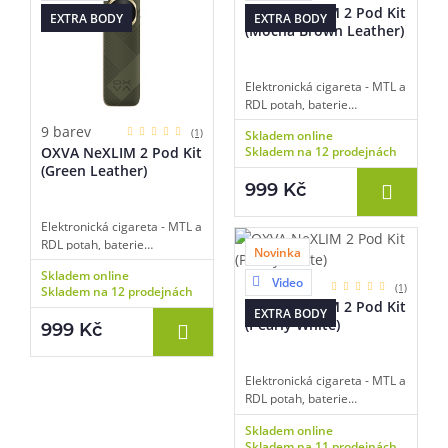
OXVA NeXLIM 2 Pod Kit
EXTRA BODY
EXTRA BODY
(Mocha Brown Leather)
Elektronická cigareta - MTL a
RDL potah, baterie
2000mAh, objem 2ml,
9 barev
(1)
Skladem online
automatické spínání, výkon
OXVA NeXLIM 2 Pod Kit
Skladem na 12 prodejnách
5-40W, dobíjení USB-C,
(Green Leather)
regulace air-flow, displej,
999 Kč
inteligentní detekce odporu,
dva režimy výstupu,
Elektronická cigareta - MTL a
technologie Super Pulse,
RDL potah, baterie
technologie UniTech 3.0,
Novinka
2000mAh, objem 2ml,
Dual Mesh cartridge,
Skladem online
automatické spínání, výkon
Video
platforma OXVA NeXLIM.
9 barev
(1)
Skladem na 12 prodejnách
5-40W, dobíjení USB-C,
OXVA NeXLIM 2 Pod Kit
EXTRA BODY
regulace air-flow, displej,
(Pearly White)
999 Kč
inteligentní detekce odporu,
dva režimy výstupu,
technologie Super Pulse,
Elektronická cigareta - MTL a
technologie UniTech 3.0,
RDL potah, baterie
Dual Mesh cartridge,
2000mAh, objem 2ml,
platforma OXVA NeXLIM.
Skladem online
automatické spínání, výkon
Skladem na 11 prodejnách