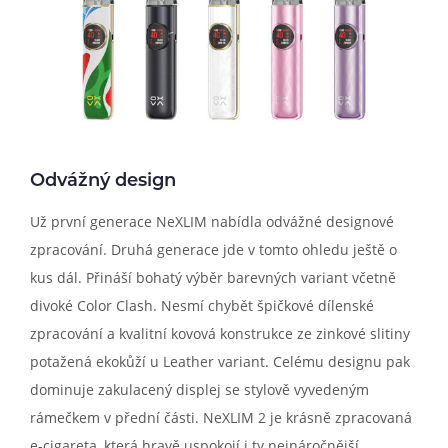
Odvážný design
Už první generace NeXLIM nabídla odvážné designové
zpracování. Druhá generace jde v tomto ohledu ještě o
kus dál. Přináší bohatý výběr barevných variant včetně
divoké Color Clash. Nesmí chybět špičkové dílenské
zpracování a kvalitní kovová konstrukce ze zinkové slitiny
potažená ekokůží u Leather variant. Celému designu pak
dominuje zakulacený displej se stylově vyvedeným
rámečkem v přední části. NeXLIM 2 je krásně zpracovaná
e-cigareta, která hravě uspokojí i ty nejnáročnější