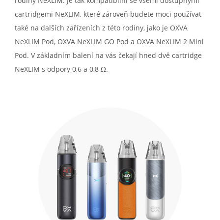
rodiny NeXLIM. Je tak kompatibilní se všemi dostupnými
cartridgemi NeXLIM, které zároveň budete moci používat
také na dalších zařízeních z této rodiny, jako je OXVA
NeXLIM Pod, OXVA NeXLIM GO Pod a OXVA NeXLIM 2 Mini
Pod. V základním balení na vás čekají hned dvě cartridge
NeXLIM s odpory 0,6 a 0,8 Ω.