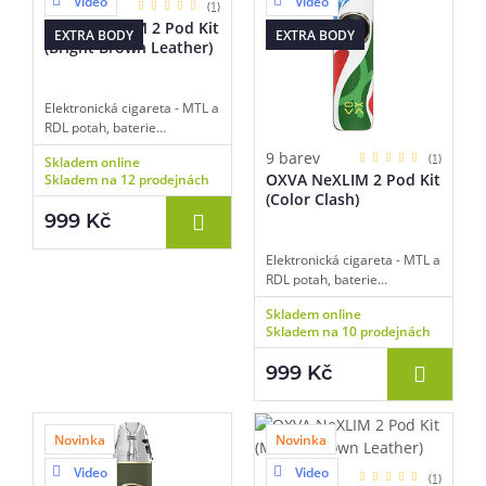
Video
Video
platforma OXVA NeXLIM.
9 barev
(1)
OXVA NeXLIM 2 Pod Kit
EXTRA BODY
EXTRA BODY
(Bright Brown Leather)
Elektronická cigareta - MTL a
RDL potah, baterie
2000mAh, objem 2ml,
9 barev
(1)
Skladem online
automatické spínání, výkon
OXVA NeXLIM 2 Pod Kit
Skladem na 12 prodejnách
5-40W, dobíjení USB-C,
(Color Clash)
regulace air-flow, displej,
999 Kč
inteligentní detekce odporu,
dva režimy výstupu,
Elektronická cigareta - MTL a
technologie Super Pulse,
RDL potah, baterie
technologie UniTech 3.0,
2000mAh, objem 2ml,
Dual Mesh cartridge,
Skladem online
automatické spínání, výkon
platforma OXVA NeXLIM.
Skladem na 10 prodejnách
5-40W, dobíjení USB-C,
regulace air-flow, displej,
999 Kč
inteligentní detekce odporu,
dva režimy výstupu,
technologie Super Pulse,
technologie UniTech 3.0,
Novinka
Novinka
Dual Mesh cartridge,
Video
Video
platforma OXVA NeXLIM.
9 barev
(1)