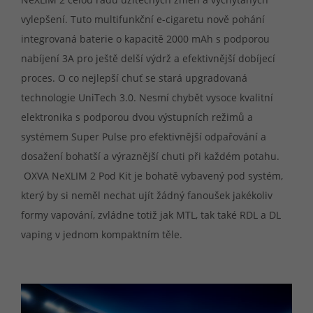
vylepšení. Tuto multifunkční e-cigaretu nově pohání
integrovaná baterie o kapacitě 2000 mAh s podporou
nabíjení 3A pro ještě delší výdrž a efektivnější dobíjecí
proces. O co nejlepší chuť se stará upgradovaná
technologie UniTech 3.0. Nesmí chybět vysoce kvalitní
elektronika s podporou dvou výstupních režimů a
systémem Super Pulse pro efektivnější odpařování a
dosažení bohatší a výraznější chuti při každém potahu.
OXVA NeXLIM 2 Pod Kit je bohatě vybavený pod systém,
který by si neměl nechat ujít žádný fanoušek jakékoliv
formy vapování, zvládne totiž jak MTL, tak také RDL a DL
vaping v jednom kompaktním těle.