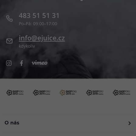
483 51 51 31
Po–Pá: 09:00–17:00
info@ejuice.cz
kdykoliv
O nás