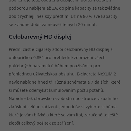
podporou nabíjení až 3A, do plné kapacity se tak zvládne
dobít rychleji, než kdy předtím. Už na 80 % své kapacity
se zvládne dobít za neuvěřitelných 20 minut.
Celobarevný HD displej
Přední část e-cigarety zdobí celobarevný HD displej s
úhlopříčkou 0.85" pro přehledné zobrazení všech
potřebných parametrů během používání a pro
přehlednou uživatelskou obsluhu. E-cigareta NeXLIM 2
navíc nabídne hned tři různá schémata a 7 dalších, které
si můžete odemykat kumulováním počtu potahů.
Nabídne tak obrovskou svobodu i po stránce vizuálního
zkrášlení celého zařízení. Jednoduše si vyberte schéma,
které je vám blízké a které se vám líbí, zaručeně to ještě
zlepší celkový požitek ze zařízení.