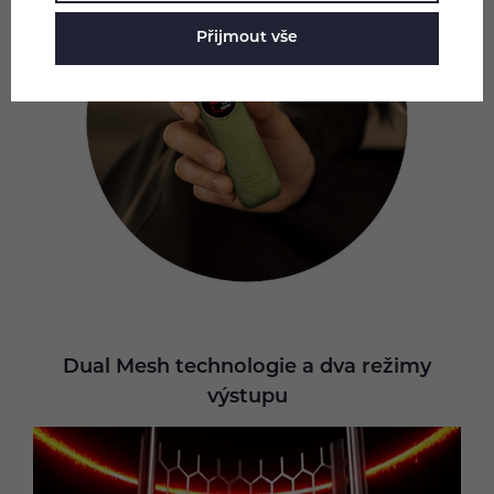
Přijmout vše
Dual Mesh technologie a dva režimy
výstupu