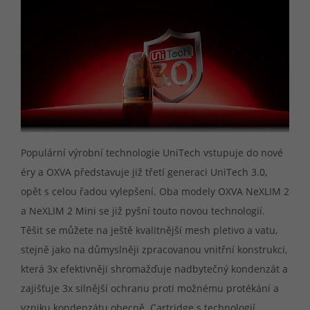
Populární výrobní technologie UniTech vstupuje do nové
éry a OXVA představuje již třetí generaci UniTech 3.0,
opět s celou řadou vylepšení. Oba modely OXVA NeXLIM 2
a NeXLIM 2 Mini se již pyšní touto novou technologií.
Těšit se můžete na ještě kvalitnější mesh pletivo a vatu,
stejně jako na důmyslněji zpracovanou vnitřní konstrukci,
která 3x efektivněji shromažďuje nadbytečný kondenzát a
zajišťuje 3x silnější ochranu proti možnému protékání a
vzniku kondenzátu obecně. Cartridge s technologií