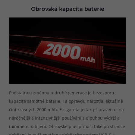
Obrovská kapacita baterie
Podstatnou změnou u druhé generace je bezesporu
kapacita samotné baterie. Ta opravdu narostla, aktuálně
činí krásných 2000 mAh. E-cigareta je tak připravena i na
náročnější a intenzivnější používání s dlouhou výdrží a
minimem nabíjení. Obrovské plus přináší také po stránce
dobíjení, je totiž opatřena dobíjecím portem USB-C s