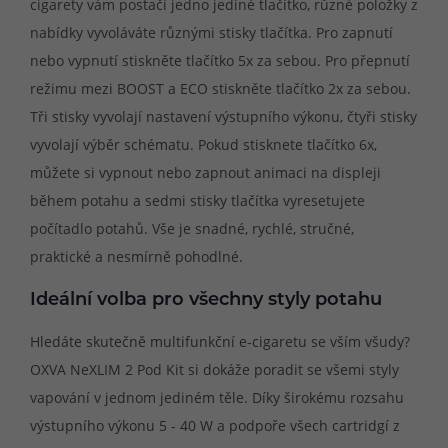
cigarety vám postačí jedno jediné tlačítko, různé položky z
nabídky vyvoláváte různými stisky tlačítka. Pro zapnutí
nebo vypnutí stiskněte tlačítko 5x za sebou. Pro přepnutí
režimu mezi BOOST a ECO stiskněte tlačítko 2x za sebou.
Tři stisky vyvolají nastavení výstupního výkonu, čtyři stisky
vyvolají výběr schématu. Pokud stisknete tlačítko 6x,
můžete si vypnout nebo zapnout animaci na displeji
během potahu a sedmi stisky tlačítka vyresetujete
počítadlo potahů. Vše je snadné, rychlé, stručné,
praktické a nesmírně pohodlné.
Ideální volba pro všechny styly potahu
Hledáte skutečně multifunkční e-cigaretu se vším všudy?
OXVA NeXLIM 2 Pod Kit si dokáže poradit se všemi styly
vapování v jednom jediném těle. Díky širokému rozsahu
výstupního výkonu 5 - 40 W a podpoře všech cartridgí z