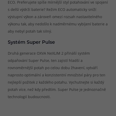
ECO. Preferujete spíše mírnější styl potahování ve spojení
s delší výdrží baterie? Režim ECO automaticky sníží
výstupní výkon a zároveň omezí rozsah nastavitelného
výkonu tak, aby nedošlo k nadměrnému vybíjení baterie a
aby nebyl potah tak silný.
Systém Super Pulse
Druhá generace OXVA NeXLIM 2 přináší systém
odpařování Super Pulse, ten zajistí hladší a
rovnoměrnější potah po celou dobu žhavení, vytváří
naprosto optimální a konzistentní množství páry pro ten
nejlepší požitek z každého potahu. Vychutnejte si každý
potah více, než kdy předtím. Super Pulse je jednoznačně
technologií budoucnosti.