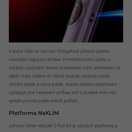
V boční části se nachází třístupňový přesný systém
manuální regulace airflow. Prostřednictvím páčky si
můžete uzpůsobit tuhost potahování svým potřebám, na
výběr máte celkem tři různé stupně, utažený potah,
střední potah a volný potah. Každá metoda potahování
vyžaduje jiné nastavení airflow, teď si budete moci vše
vyladit přesně podle vašich potřeb.
Platforma NeXLIM
Zařízení OXVA NeXLIM 2 Pod Kit je součástí platformy a