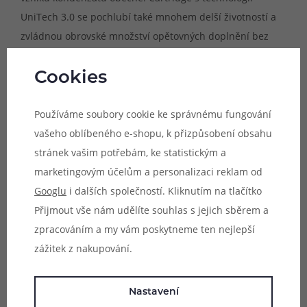
UniTech 3.0 se pochlubí také mnohem delší životností a
zvládnou obrovské množství opětovných doplnění bez
ztráty chuti.
Cookies
Automatické spínání potahu
Ačkoliv e-cigareta NeXLIM 2 disponuje tlačítkem, neslouží
Používáme soubory cookie ke správnému fungování
toto tlačítko již pro spínání žhavení. Místo toho je model
vašeho oblíbeného e-shopu, k přizpůsobení obsahu
vybaven moderním systémem automatického spínání
stránek vašim potřebám, ke statistickým a
potahu. Pro zahájení žhavení tak stačí přiložit ústa k
marketingovým účelům a personalizaci reklam od
náustku a potáhnout, potah bude zahájen zcela
Googlu
i dalších společností. Kliknutím na tlačítko
automaticky. Tato metoda je ve světě pod systémů velmi
Přijmout vše nám udělíte souhlas s jejich sběrem a
oblíbená a usnadní a zpříjemní každodenní používání.
zpracováním a my vám poskytneme ten nejlepší
zážitek z nakupování.
Nastavení