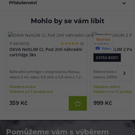
Příslušenství
Mohlo by se vám líbit
Novinka
3 varianty
9 barev
(3)
Video
OXVA NeXLIM CL Pod 2ml náhradní
OXVA NeXLIM 2 Pod 
cartridge 3ks
Leather)
EXTRA BODY
Náhradní cartridge s integrovanou hlavou,
Elektronická cigareta - 
objem 2 ml, odpor 0,6 ohm a 0,8 ohm a 1,2
baterie 2000mAh, objem
ohm, mesh pletivo, boční plnění, vhodné pro
spínání, výkon 5-40W, do
Skladem online
Skladem online
MTL/RDL/DL vaping, 3ks v balení.
regulace air-flow, displej,
Skladem na 5 prodejnách
Skladem na 12 prodejn
detekce odporu, dva rež
technologie Super Pulse,
359 Kč
999 Kč
UniTech 3.0, Dual Mesh c
platforma OXVA NeXLIM.
Pomůžeme vám s výběrem