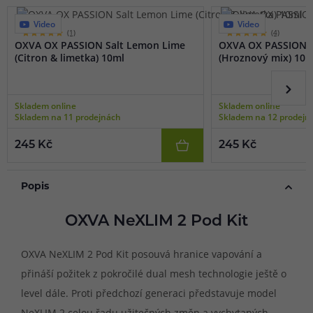
Video
Video
(1)
(4)
OXVA OX PASSION Salt Lemon Lime
OXVA OX PASSION S
(Citron & limetka) 10ml
(Hroznový mix) 10m
Skladem online
Skladem online
Skladem na 11 prodejnách
Skladem na 12 prodejn
245 Kč
245 Kč
Popis
OXVA NeXLIM 2 Pod Kit
OXVA NeXLIM 2 Pod Kit posouvá hranice vapování a
přináší požitek z pokročilé dual mesh technologie ještě o
level dále. Proti předchozí generaci představuje model
NeXLIM 2 celou řadu užitečných změn a vychytaných