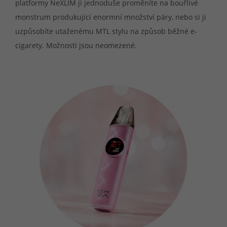
platformy NeXLIM ji jednoduše proměníte na bouřlivé
monstrum produkující enormní množství páry, nebo si ji
uzpůsobíte utaženému MTL stylu na způsob běžné e-
cigarety. Možnosti jsou neomezené.