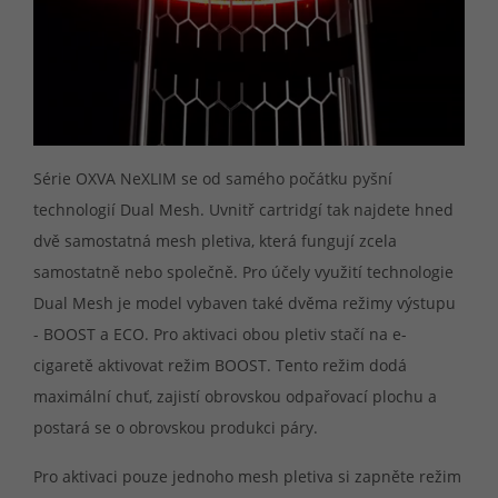
Série OXVA NeXLIM se od samého počátku pyšní
technologií Dual Mesh. Uvnitř cartridgí tak najdete hned
dvě samostatná mesh pletiva, která fungují zcela
samostatně nebo společně. Pro účely využití technologie
Dual Mesh je model vybaven také dvěma režimy výstupu
- BOOST a ECO. Pro aktivaci obou pletiv stačí na e-
cigaretě aktivovat režim BOOST. Tento režim dodá
maximální chuť, zajistí obrovskou odpařovací plochu a
postará se o obrovskou produkci páry.
Pro aktivaci pouze jednoho mesh pletiva si zapněte režim