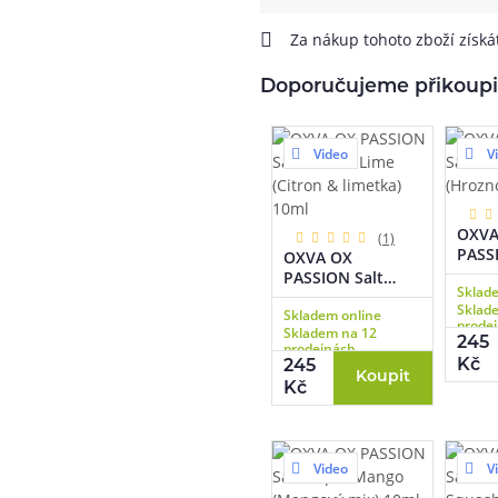
Za nákup tohoto zboží získ
Doporučujeme přikoupi
Video
V
OXVA
(1)
PASSI
OXVA OX
Mixe
PASSION Salt
Sklad
(Hroz
Lemon Lime
Sklad
10ml
Skladem online
(Citron & limetka)
prode
Skladem na 12
10ml
245
prodejnách
Kč
245
Koupit
Kč
Video
V