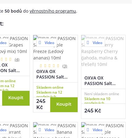
áte
50
bodů
do
věrnostního programu
.
t:
ideo
Video
Video
(4)
 OX
(3)
ON Salt
OXVA OX
d Grapes
PASSION Salt
OXVA OX
em online
nový mix)
Pineapple Freeze
PASSION Salt
em na 12
Skladem online
(Ledový ananas)
Strawberry
jnách
Skladem na 12
10ml
Není skladem online
Raspberry Cherry
prodejnách
Koupit
Skladem na 10
(Jahoda, malina &
245
prodejnách
Koupit
třešeň) 10ml
Kč
245 Kč
ideo
Video
Video