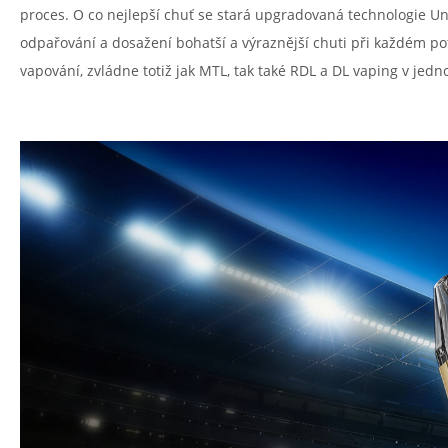
proces. O co nejlepší chuť se stará upgradovaná technologie Un
odpařování a dosažení bohatší a výraznější chuti při každém po
vapování, zvládne totiž jak MTL, tak také RDL a DL vaping v je