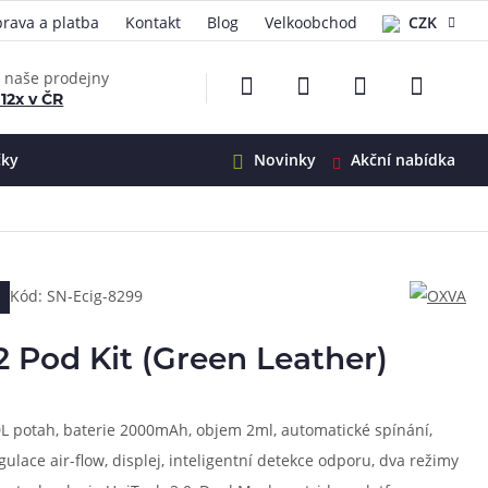
rava a platba
Kontakt
Blog
Velkoobchod
CZK
EUR
e naše prodejny
 12x v ČR
čky
Novinky
Akční nabídka
e
i-Ohm
illa
Kód: SN-Ecig-8299
 Alpha
4
G5
 S&V
 Pod Kit (Green Leather)
 V2
00 Pro
Mini
S&V
DL potah, baterie 2000mAh, objem 2ml, automatické spínání,
220
 3v1
45
ulace air-flow, displej, inteligentní detekce odporu, dva režimy
Zobrazit produkty
Zobrazit produkty
Zobrazit produkty
Zobrazit produkty
Zobrazit produkty
Zobrazit produkty