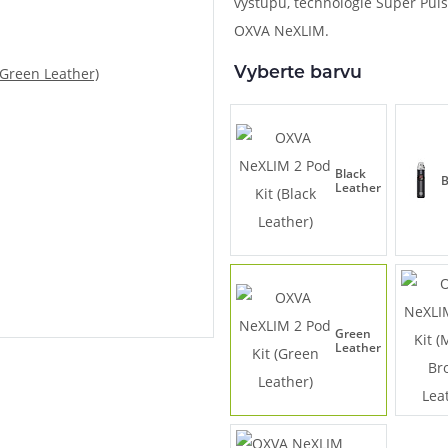
výstupu, technologie Super Puls
OXVA NeXLIM.
při nákupu vědět
m, podle čeho se rozhodnout
nější, než si myslíte
Vyberte barvu
Black
B
Leather
Green
Leather
info@ejuice.cz
kdykoliv