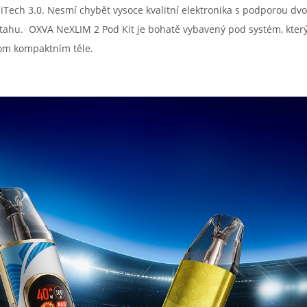
iTech 3.0. Nesmí chybět vysoce kvalitní elektronika s podporou dv
tahu. OXVA NeXLIM 2 Pod Kit je bohatě vybavený pod systém, který 
dnom kompaktním těle.