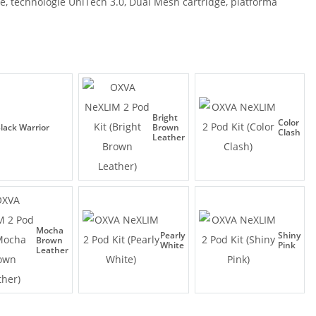
e, technologie UniTech 3.0, Dual Mesh cartridge, platforma
Bright
Color
lack Warrior
Brown
Clash
Leather
Mocha
Pearly
Shiny
Brown
White
Pink
Leather