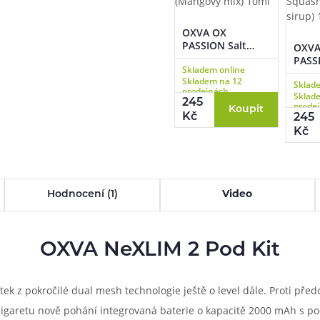
OXVA OX
PASSION Salt
OXVA
Triple Mango
PASSI
Skladem online
(Mangový mix)
Black
Skladem na 12
10ml
Sklad
Squas
prodejnách
Sklad
sirup
245
prode
Koupit
Kč
245
Kč
Hodnocení (1)
Video
OXVA NeXLIM 2 Pod Kit
ek z pokročilé dual mesh technologie ještě o level dále. Proti př
igaretu nově pohání integrovaná baterie o kapacitě 2000 mAh s podp