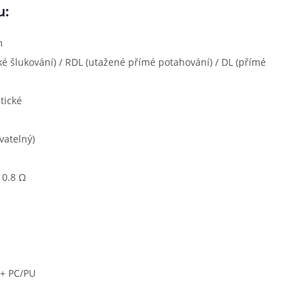
u:
m
é šlukování) / RDL (utažené přímé potahování) / DL (přímé
tické
vatelný)
 0.8 Ω
 + PC/PU