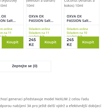
 OX
OXVA OX
OXVA OX
ON Salt
PASSION Salt
PASSION Salt
currant
Melon Banana
Pineapple
em online
Skladem online
Skladem online
h (Rybízový
(Meloun a banán)
Coconut (Ananas
em na 11
Skladem na 11
Skladem na 10
) 10ml
10ml
a kokos) 10ml
jnách
prodejnách
prodejnách
245
245
Koupit
Koupit
Koupit
Kč
Kč
Zeptejte se (0)
edchozí generaci představuje model NeXLIM 2 celou řadu
orou nabíjení 3A pro ještě delší výdrž a efektivnější dobíjecí