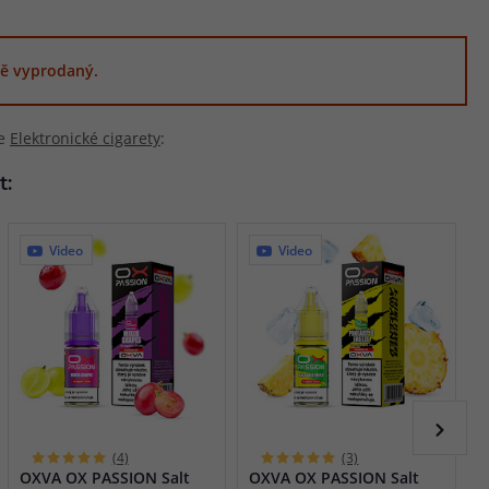
ě vyprodaný.
ie
Elektronické cigarety
:
t:
Video
Video
(4)
(3)
OXVA OX PASSION Salt
OXVA OX PASSION Salt
O