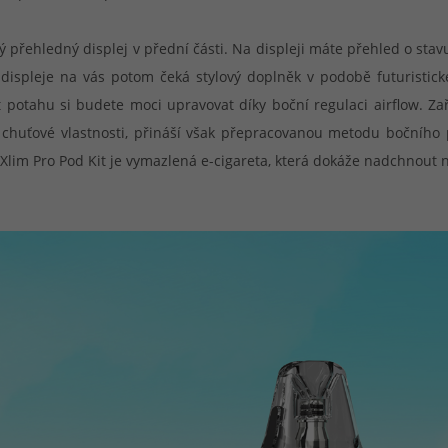
 přehledný displej v přední části. Na displeji máte přehled o sta
 displeje na vás potom čeká stylový doplněk v podobě futuristické
otahu si budete moci upravovat díky boční regulaci airflow. Zaří
í chuťové vlastnosti, přináší však přepracovanou metodu bočního p
A Xlim Pro Pod Kit je vymazlená e-cigareta, která dokáže nadchnout