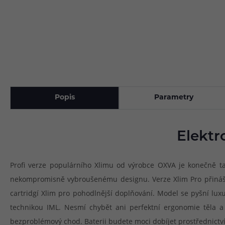
Popis
Parametry
Elektr
Profi verze populárního Xlimu od výrobce OXVA je konečně tad
nekompromisně vybroušenému designu. Verze Xlim Pro přináší 
cartridgí Xlim pro pohodlnější doplňování. Model se pyšní lux
technikou IML. Nesmí chybět ani perfektní ergonomie těla a 
bezproblémový chod. Baterii budete moci dobíjet prostřednict