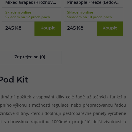
Mixed Grapes (Hroznový
Pineapple Freeze (Ledový
S
mix) 10ml
ananas) 10ml
C
Skladem online
Skladem online
N
t
Skladem na 12 prodejnách
Skladem na 10 prodejnách
S
245 Kč
Koupit
245 Kč
Koupit
2
Zeptejte se (0)
Pod Kit
timátní požitek z vapování díky celé řadě užitečných funkcí a
tupního výkonu s možností regulace, nebo přepracovanou řadou
zinkové slitiny, kterou doplňují pestrobarevné panely vyrobené
ii s obrovskou kapacitou 1000mAh pro ještě delší životnost a