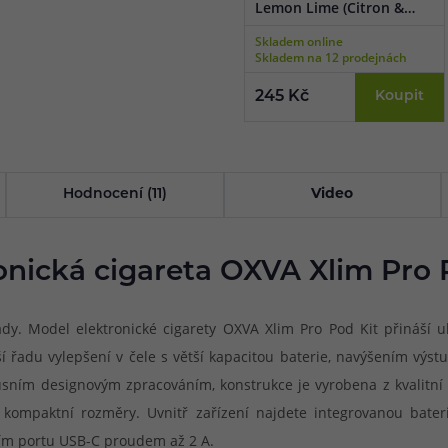
Lemon Lime (Citron &
limetka) 10ml
Skladem online
Skladem na 12 prodejnách
245 Kč
Koupit
Hodnocení (11)
Video
onická cigareta OXVA Xlim Pro 
y. Model elektronické cigarety OXVA Xlim Pro Pod Kit přináší ul
řadu vylepšení v čele s větší kapacitou baterie, navýšením výs
usním designovým zpracováním, konstrukce je vyrobena z kvalitní 
kompaktní rozměry. Uvnitř zařízení najdete integrovanou bater
vím portu USB-C proudem až 2 A.