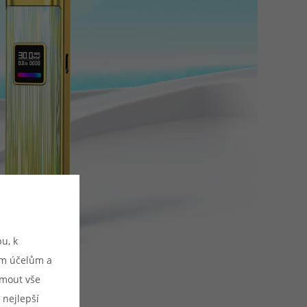
u, k
ým účelům a
ijmout vše
 nejlepší