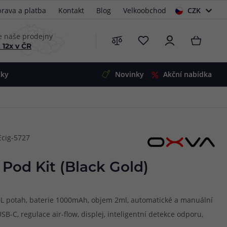
rava a platba
Kontakt
Blog
Velkoobchod
CZK
EUR
e naše prodejny
 12x v ČR
čky
Novinky
Akční nabídka
e
i-Ohm
illa
Ecig-5727
 Alpha
4
G5
 S&V
Pod Kit (Black Gold)
 V2
00 Pro
Mini
S&V
RDL potah, baterie 1000mAh, objem 2ml, automatické a manuální
220
 3v1
45
SB-C, regulace air-flow, displej, inteligentní detekce odporu,
Zobrazit produkty
Zobrazit produkty
Zobrazit produkty
Zobrazit produkty
Zobrazit produkty
Zobrazit produkty