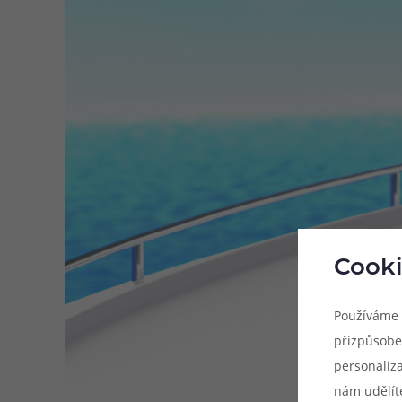
Cooki
Používáme 
přizpůsobe
personaliz
nám udělít