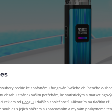
es
soubory cookie ke správnému fungování vašeho oblíbeného e-shop
ní obsahu stránek vašim potřebám, ke statistickým a marketingov
aci reklam od
Googlu
i dalších společností. Kliknutím na tlačítko Př
e souhlas s jejich sběrem a zpracováním a my vám poskytneme ten