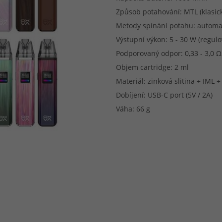
Způsob potahování: MTL (klasick
Metody spínání potahu: automa
Výstupní výkon: 5 - 30 W (regulo
Podporovaný odpor: 0,33 - 3,0 Ω
Objem cartridge: 2 ml
Materiál: zinková slitina + IML 
Dobíjení: USB-C port (5V / 2A)
Váha: 66 g