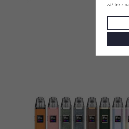
zážitek z n