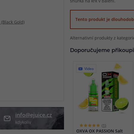
šňůrka na krk v balení.
při nákupu vědět
m, podle čeho se rozhodnout
nější, než si myslíte
Tento produkt je dlouhodob
Alternativní produkty z kategor
Doporučujeme přikoupi
Video
info@ejuice.cz
kdykoliv
(1)
OXVA OX PASSION Salt