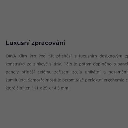
Luxusní zpracování
OXVA Xlim Pro Pod Kit přichází s luxusním designovým zp
konstrukcí ze zinkové slitiny. Tělo je potom doplněno o pane
panely přináší celému zařízení zcela unikátní a nezaměnit
zamilujete. Samozřejmostí je potom také perfektní ergonomie c
které činí jen 111 x 25 x 14.3 mm.