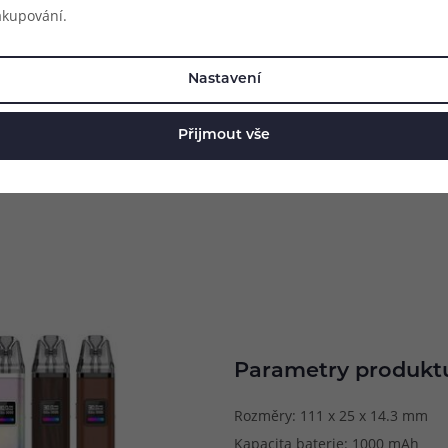
akupování.
Nastavení
Přijmout vše
Parametry produkt
Rozměry: 111 x 25 x 14.3 mm
Kapacita baterie: 1000 mAh