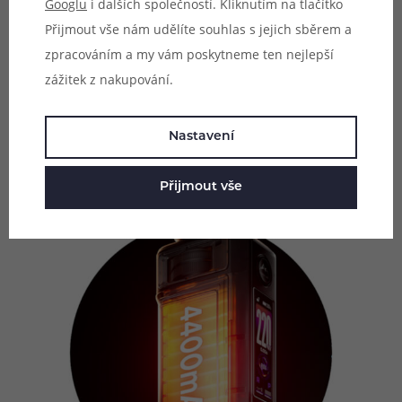
nabídne jednu velkou integrovanou baterii o celkové
Googlu
i dalších společností. Kliknutím na tlačítko
kapacitě 4400 mAh. Díky této obrovské kapacitě zvládne
Přijmout vše nám udělíte souhlas s jejich sběrem a
intenzivnější používání ve všech formách vapování, je
zpracováním a my vám poskytneme ten nejlepší
vhodná také pro vzdušné DL a cloudchasing. O včasné a
zážitek z nakupování.
rychlé dobití se postará moderní port USB-C s podporou
nabíjení proudem až 3A. Drag 6 je stvořen pro ty
Nastavení
nejnáročnější a nejnáruživější vapery.
Přijmout vše