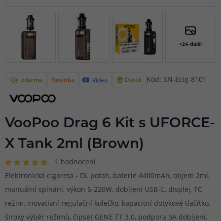
+24 další
Kód: SN-Ecig-8101
zdarma
Novinka
Dárek
Video
VooPoo Drag 6 Kit s UFORCE-
X Tank 2ml (Brown)
1 hodnocení
Elektronická cigareta - DL potah, baterie 4400mAh, objem 2ml,
manuální spínání, výkon 5-220W, dobíjení USB-C, displej, TC
režim, inovativní regulační kolečko, kapacitní dotykové tlačítko,
široký výběr režimů, čipset GENE TT 3.0, podpora 3A dobíjení,