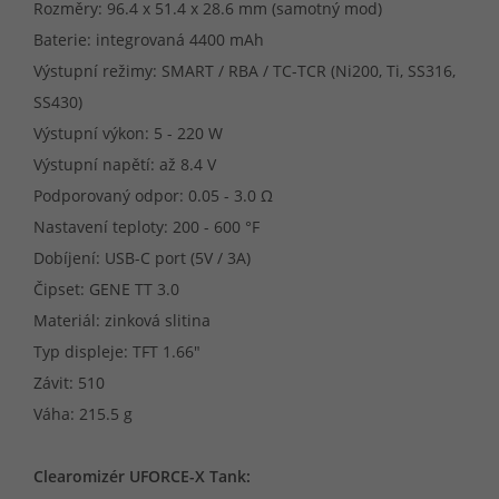
Rozměry: 96.4 x 51.4 x 28.6 mm (samotný mod)
Baterie: integrovaná 4400 mAh
Výstupní režimy: SMART / RBA / TC-TCR (Ni200, Ti, SS316,
SS430)
Výstupní výkon: 5 - 220 W
Výstupní napětí: až 8.4 V
Podporovaný odpor: 0.05 - 3.0 Ω
Nastavení teploty: 200 - 600 °F
Dobíjení: USB-C port (5V / 3A)
Čipset: GENE TT 3.0
Materiál: zinková slitina
Typ displeje: TFT 1.66"
Závit: 510
Váha: 215.5 g
Clearomizér UFORCE-X Tank: