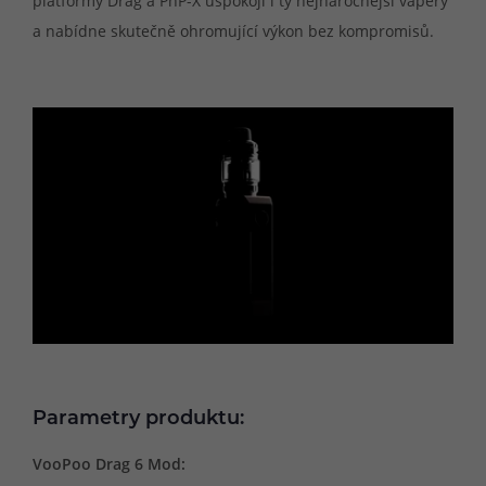
platformy Drag a PnP-X uspokojí i ty nejnáročnější vapery
a nabídne skutečně ohromující výkon bez kompromisů.
Parametry produktu:
VooPoo Drag 6 Mod: