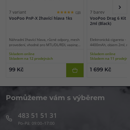
7 variant
7 barev
(18)
VooPoo PnP-X žhavící hlava 1ks
VooPoo Drag 6 Kit 
2ml (Black)
Náhradní žhavící hlava, různé odpory, mesh
Elektronická cigareta - D
provedení, vhodné pro MTL/DL/RDL vaping,
4400mAh, objem 2ml, ma
1ks v balení.
výkon 5-220W, dobíjení U
Skladem online
Skladem online
režim, inovativní regulač
Skladem na 12 prodejnách
Skladem na 11 prodejn
kapacitní dotykové tlačít
režimů, čipset GENE TT 
99 Kč
1 699 Kč
dobíjení, platforma VooP
Pomůžeme vám s výběrem
483 51 51 31
Po–Pá: 09:00–17:00