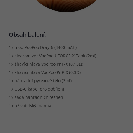
Obsah balení:
1x mod VooPoo Drag 6 (4400 mAh)
1x clearomizér VooPoo UFORCE-X Tank (2ml)
1x žhavící hlava VooPoo PnP-X (0.15Ω)
1x žhavící hlava VooPoo PnP-X (0.3Ω)
1x náhradní pyrexové tělo (2ml)
1x USB-C kabel pro dobíjení
1x sada náhradních těsnění
1x uživatelský manuál