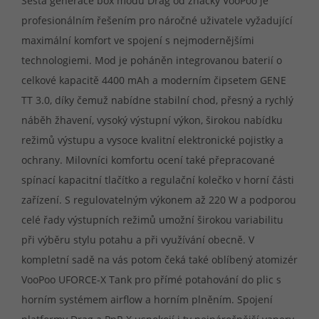
Šestá generace box modu Drag od značky VooPoo je
profesionálním řešením pro náročné uživatele vyžadující
maximální komfort ve spojení s nejmodernějšími
technologiemi. Mod je poháněn integrovanou baterií o
celkové kapacitě 4400 mAh a moderním čipsetem GENE
TT 3.0, díky čemuž nabídne stabilní chod, přesný a rychlý
náběh žhavení, vysoký výstupní výkon, širokou nabídku
režimů výstupu a vysoce kvalitní elektronické pojistky a
ochrany. Milovníci komfortu ocení také přepracované
spínací kapacitní tlačítko a regulační kolečko v horní části
zařízení. S regulovatelným výkonem až 220 W a podporou
celé řady výstupních režimů umožní širokou variabilitu
při výběru stylu potahu a při využívání obecně. V
kompletní sadě na vás potom čeká také oblíbený atomizér
VooPoo UFORCE-X Tank pro přímé potahování do plic s
horním systémem airflow a horním plněním. Spojení