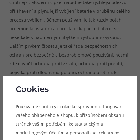
chutnější. Moderní čipset nabídne také rychlejší odezvu
při žhavení a plynulejší vybíjení baterie v průběhu celého
procesu vybíjení. Během používání je tak každý potah
příjemně konstantní a i při slabé kapacitě baterie se
nesetkáte s nadměrným úbytkem výstupního výkonu.
Dalším prvkem čipsetu je také řada bezpečnostních
ochran pro bezpečné a bezproblémové používání, nesmí
zde chybět ochrana proti zkratu, ochrana proti přebití,
pojistka proti dlouhému potahu, ochrana proti nízké
kapacitě baterie nebo ochrana proti přehřátí.
Cookies
Obrovská kapacita baterie
Používáme soubory cookie ke správnému fungování
Uvnitř těla zařízení se nachází celkem dvě integrované
vašeho oblíbeného e-shopu, k přizpůsobení obsahu
baterie s kapacitami 2200 mAh v paralelním zapojení,
stránek vašim potřebám, ke statistickým a
jejich celková kapacita se tedy sčítá. Mod tedy dohromady
marketingovým účelům a personalizaci reklam od