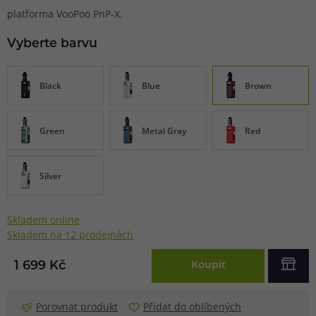
platforma VooPoo PnP-X.
Vyberte barvu
Black
Blue
Brown
Green
Metal Gray
Red
Silver
Skladem online
Skladem na 12 prodejnách
1 699 Kč
Koupit
Porovnat produkt
Přidat do oblíbených