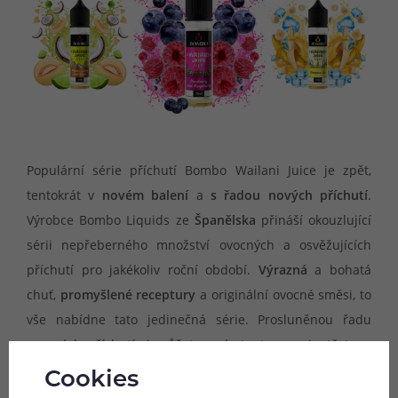
Populární série příchutí Bombo Wailani Juice je zpět,
tentokrát v
novém balení
a
s řadou nových příchutí
.
Výrobce Bombo Liquids ze
Španělska
přináší okouzlující
sérii nepřeberného množství ovocných a osvěžujících
příchutí pro jakékoliv roční období.
Výrazná
a bohatá
chuť,
promyšlené receptury
a originální ovocné směsi, to
vše nabídne tato jedinečná série. Prosluněnou řadu
ovocných příchutí si můžete vychutnat ve variantě typu
shake & vape
, do velké lahvičky s příchutí tak stačí pouze
Cookies
dolít bázi, protřepat a začít vapovat bez nutnosti dalšího