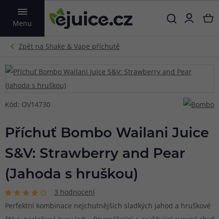
VYHLEDAT
Menu
Kód: OV14730
Příchuť Bombo Wailani Juice
S&V: Strawberry and Pear
(Jahoda s hruškou)
3 hodnocení
Perfektní kombinace nejchutnějších sladkých jahod a hruškové