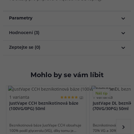
Parametry
Hodnocení (3)
Zeptejte se (0)
Mohlo by se vám líbit
Náš tip
1 varianta
1 varianta
(2)
JustVape CCH beznikotinová báze
JustVape DL beznik
(100VG/0PG) 50ml
(70VG/30PG) 50ml
Beznikotinová báze JustVape CCH obsahuje
Beznikotinová báze Just
100% podíl glycerolu (VG), díky tomu je
70% VG a 30% PG, díky t