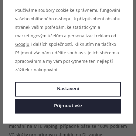
zrání.
Používáme soubory cookie ke správnému fungování
vašeho oblíbeného e-shopu, k přizpůsobení obsahu
Nové balení
příchutí Bombo Wailani Juice tvoří originální
stránek vašim potřebám, ke statistickým a
Chubby Gorilla lahvička
s objemem 60 ml
, ve které se
marketingovým účelům a personalizaci reklam od
nachází 15 ml příchutě
. Pro výrobu příchutí Bombo jsou
Googlu
i dalších společností. Kliknutím na tlačítko
používány ty nejvybranější a
nejkvalitnější suroviny
a
Přijmout vše nám udělíte souhlas s jejich sběrem a
příchutě prochází všemi nutnými kontrolami pro uvedení
zpracováním a my vám poskytneme ten nejlepší
na světový trh.
zážitek z nakupování.
Postup přípravy e-liquidu Bombo Wailani Juice:
Do 60 ml
Nastavení
lahvičky s 15 ml příchutě dolijte bázi. Lahvičku důkladně
protřepejte. Poté můžete ihned vapovat díky systému
Přijmout vše
shake & vape. Doporučujeme především báze s vyšším
podílem VG (rostlinný glycerol), nejlépe 70% - 80% VG pro
míchání na MTL vaping, případně báze se 100% podílem
VG složky pro přípravu e-liquidu na DL vaping.