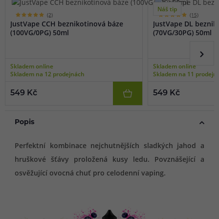
Náš tip
(2)
(15)
JustVape CCH beznikotinová báze
JustVape DL beznik
(100VG/0PG) 50ml
(70VG/30PG) 50ml
Skladem online
Skladem online
Skladem na 12 prodejnách
Skladem na 11 prodejn
549 Kč
549 Kč
Popis
Perfektní kombinace nejchutnějších sladkých jahod a
hruškové šťávy proložená kusy ledu. Povznášející a
osvěžující ovocná chuť pro celodenní vaping.