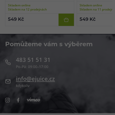
vhodná pro nízkoodporové e-cigarety
výkonné e-cigarety použ
Skladem online
Skladem online
používané pro extrémní tvorbu páry a
potah do plic (DL vaping)
Skladem na 12 prodejnách
Skladem na 11 prodejn
získání té nejlepší chuti. Bázi lze smíchat s
libovolnou příchutí a nik
libovolnou příchutí a nikotinovými boostery
či salt boostery.
549 Kč
549 Kč
či salt boostery.
Pomůžeme vám s výběrem
483 51 51 31
Po–Pá: 09:00–17:00
info@ejuice.cz
kdykoliv