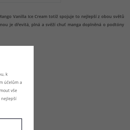
Mango Vanilla Ice Cream totiž spojuje to nejlepší z obou světů
énou je dřevitá, plná a svěží chuť manga doplněná o podtóny
u, k
ým účelům a
ijmout vše
 nejlepší