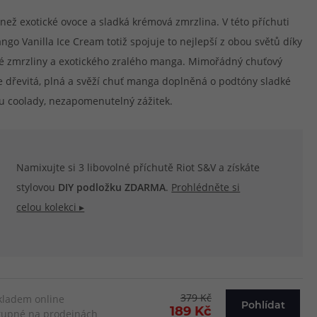
 než exotické ovoce a sladká krémová zmrzlina. V této příchuti
ango Vanilla Ice Cream totiž spojuje to nejlepší z obou světů díky
vé zmrzliny a exotického zralého manga. Mimořádný chuťový
e dřevitá, plná a svěží chuť manga doplněná o podtóny sladké
u coolady, nezapomenutelný zážitek.
Namixujte si 3 libovolné příchutě Riot S&V a získáte
stylovou
DIY podložku ZDARMA
.
Prohlédněte si
celou kolekci ▸
379 Kč
kladem online
Pohlídat
189 Kč
upné na prodejnách