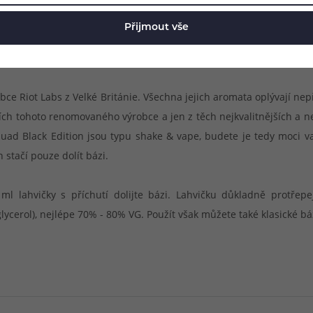
Přijmout vše
nou sérii s názvem Black Edition (BLCK EDTN). V této řadě na vás
vyladěné směsi a do nejmenších detailů propracované kombinace.
obce Riot Labs z Velké Británie. Všechna jejich aromata oplývají n
ích tohoto renomovaného výrobce a jen z těch nejkvalitnějších a n
quad Black Edition jsou typu shake & vape, budete je tedy moci va
 stačí pouze dolít bázi.
l lahvičky s příchutí dolijte bázi. Lahvičku důkladně protřep
ycerol), nejlépe 70% - 80% VG. Použít však můžete také klasické b