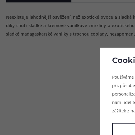
Neexistuje lahodnější osvěžení, než exotické ovoce a sladká k
díky chuti sladké a krémové vanilkové zmrzliny a exotickéh
sladké madagaskarské vanilky s trochou coolady, nezapomenu
Cooki
Používáme 
přizpůsobe
personaliz
nám udělít
zážitek z n