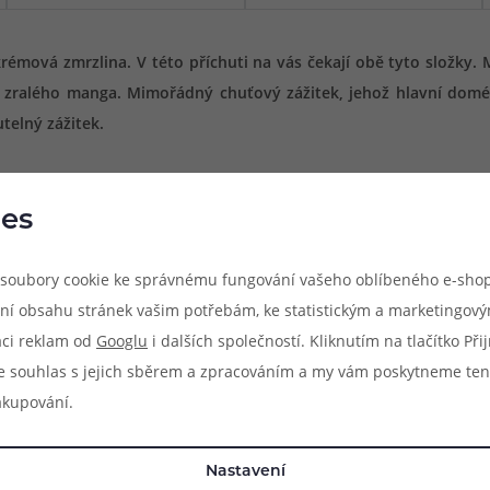
rémová zmrzlina. V této příchuti na vás čekají obě tyto složky. 
o zralého manga. Mimořádný chuťový zážitek, jehož hlavní dom
telný zážitek.
es
soubory cookie ke správnému fungování vašeho oblíbeného e-shop
ní obsahu stránek vašim potřebám, ke statistickým a marketingov
aci reklam od
Googlu
i dalších společností. Kliknutím na tlačítko Př
e souhlas s jejich sběrem a zpracováním a my vám poskytneme ten
akupování.
Nastavení