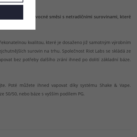
 čekají ultimátní ovocné směsi s netradičními surovinami, které
epřekonatelnou kvalitou, které je dosaženo již samotným výrobním
ejchutnějších surovin na trhu. Společnost Riot Labs se skládá ze
povat bez potřeby dalšího zrání ihned po dolití základní báze.
ejte. Poté můžete ihned vapovat díky systému Shake & Vape.
áze 50/50, nebo báze s vyšším podílem PG.