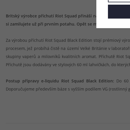
Britský výrobce příchutí Riot Squad přináší na trh další lahod
si zamilujete už při prvním potahu. Opět se můžete těšit na 
Za výrobou příchutí Riot Squad Black Edition stojí prémiový výr
procesem, jež probíhá čistě na území Velké Británie v laboratoř
skupiny vaperů a milovníků kvalitních aromat. Příchutě Riot S
Příchutě jsou dodávány ve stylových 60 ml lahvičkách, do kterých
Postup přípravy e-liquidu Riot Squad Black Edition:
Do 60 m
Doporučujeme především báze s vyšším podílem VG (rostlinný gl