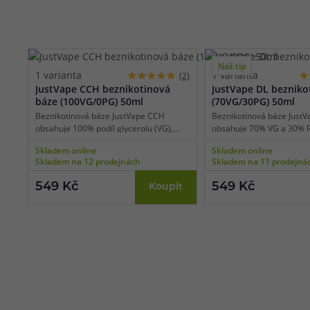
Náš tip
1 varianta
1 varianta
(2)
JustVape CCH beznikotinová
JustVape DL bezniko
báze (100VG/0PG) 50ml
(70VG/30PG) 50ml
Beznikotinová báze JustVape CCH
Beznikotinová báze JustV
obsahuje 100% podíl glycerolu (VG),
obsahuje 70% VG a 30% P
díky tomu je vhodná pro nízkoodporové
je vhodná pro výkonné e-
Skladem online
Skladem online
e-cigarety používané pro extrémní
používané pro přímý potah
Skladem na 12 prodejnách
Skladem na 11 prodejná
tvorbu páry a získání té nejlepší chuti.
vaping). Bázi lze smíchat 
Bázi lze smíchat s libovolnou příchutí a
příchutí a nikotinovými bo
549 Kč
549 Kč
Koupit
nikotinovými boostery či salt boostery.
boostery.
Pomůžeme vám
4
s výběrem
P