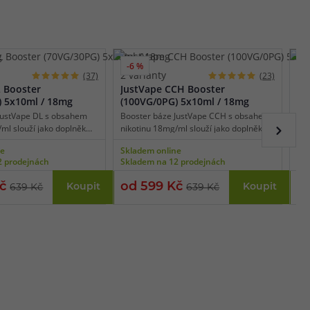
-6 %
2 varianty
1 
(37)
(23)
L Booster
JustVape CCH Booster
Ju
) 5x10ml / 18mg
(100VG/0PG) 5x10ml / 18mg
(5
JustVape DL s obsahem
Booster báze JustVape CCH s obsahem
Boo
ml slouží jako doplněk
nikotinu 18mg/ml slouží jako doplněk
nik
nové báze k namíchání
pro beznikotinové báze k namíchání
pro
ne
Skladem online
Skl
vané koncentrace.
přesné požadované koncentrace. Báze
pře
2 prodejnách
Skladem na 12 prodejnách
Skl
 / VG je 30% / 70%, díky
obsahuje 100% podíl glycerolu (VG),
Pom
á pro výkonné
díky tomu je vhodná pro nízkoodporové
tom
Kč
od 599 Kč
13
Koupit
Koupit
639 Kč
639 Kč
igarety používané pro
e-cigarety používané pro extrémní
sta
 plic (DL).
tvorbu páry a získání té nejlepší chuti.
pro
(MT
.cz