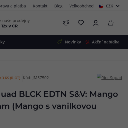
rava a platba
Kontakt
Blog
Velkoobchod
CZK
EUR
e naše prodejny
 12x v ČR
čky
Novinky
Akční nabídka
e
i-Ohm
illa
Kód: JM57502
 3 KS (RIOT)
 Alpha
4
G5
 S&V
Squad BLCK EDTN S&V: Mango
 V2
00 Pro
eam (Mango s vanilkovou
Mini
S&V
220
 3v1
45
Zobrazit produkty
Zobrazit produkty
Zobrazit produkty
Zobrazit produkty
Zobrazit produkty
Zobrazit produkty