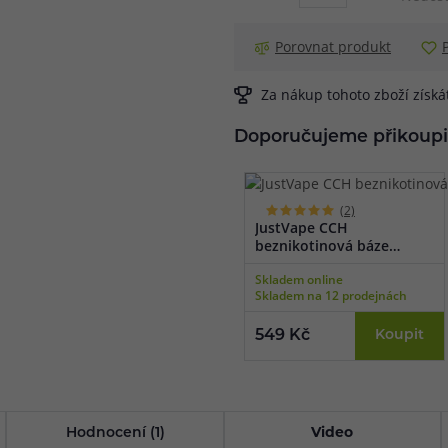
Porovnat produkt
Za nákup tohoto zboží získ
Doporučujeme přikoupi
(2)
JustVape CCH
beznikotinová báze
(100VG/0PG) 50ml
Skladem online
Skladem na 12 prodejnách
549 Kč
Koupit
Hodnocení (1)
Video