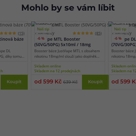
Mohlo by se vám líbit
Náš tip
Náš tip
2 varianty
2 varianty
(15)
(85)
-6 %
-6 %
tinová báze
JustVape MTL Booster
JustVape D
(50VG/50PG) 5x10ml / 18mg
(70VG/30PG
ape DL
Booster báze JustVape MTL s obsahem
Booster báze 
G, díky tomu
nikotinu 18mg/ml slouží jako doplněk
nikotinu 18mg/
cigarety
pro beznikotinové báze k namíchání
pro beznikoti
Skladem online
Skladem onli
 do plic (DL
přesné požadované koncentrace.
přesné požado
ch
Skladem na 12 prodejnách
Skladem na 1
s libovolnou
Poměr látek PG / VG je 50% / 50%, díky
Poměr látek PG
ostery či salt
tomu lze bázi použít ve všech
tomu je vhodn
od 599 Kč
od 599 
Koupit
Koupit
639 Kč
standardních elektronických cigaretách
elektronické c
pro běžné kouření stylem pusa-plíce
přímý potah do
(MTL).
83 51 51 31
info@ejuice
o–Pá: 09:00–17:00
kdykoliv