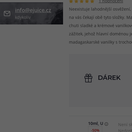
1 hodnocení
Neexistuje lahodnější osvěžení,
info@ejuice.cz
při nákupu vědět
m, podle čeho se rozhodnout
nější, než si myslíte
kdykoliv
na vás čekají obě tyto složky. M
chuti sladké a krémové vanilko
zážitek, jehož hlavní doménou j
madagaskarské vanilky s trocho
DÁREK
10ml, U
Není s
Nedost
-50%