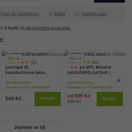
Přidat do oblíbených
Sdílet
Napište nám
áte
9
bodů
do
věrnostního programu
.
t:
Náš tip
Náš tip
(15)
(85)
JustVape DL
JustVape MTL Booster
J
-6 %
beznikotinová báze
(50VG/50PG) 5x10ml /
(
(70VG/30PG) 50ml
18mg
Skladem online
Skladem online
S
Skladem na 11 prodejnách
Skladem na 12 prodejnách
S
od 599 Kč
o
549 Kč
Koupit
Koupit
639 Kč
6
Zeptejte se (0)