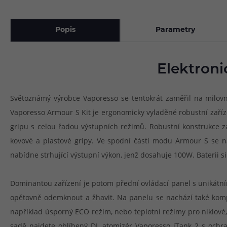
Popis
Parametry
Elektroni
Světoznámý výrobce Vaporesso se tentokrát zaměřil na milovn
Vaporesso Armour S Kit je ergonomicky vyladěné robustní zaříze
gripu s celou řadou výstupních režimů. Robustní konstrukce z
kovové a plastové gripy. Ve spodní části modu Armour S se n
nabídne strhující výstupní výkon, jenž dosahuje 100W. Baterii
Dominantou zařízení je potom přední ovládací panel s unikátn
opětovně odemknout a žhavit. Na panelu se nachází také komp
například úsporný ECO režim, nebo teplotní režimy pro niklové,
sadě najdete oblíbený DL atomizér Vaporesso iTank 2 s ochr