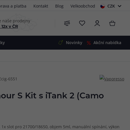
rava a platba
Kontakt
Blog
Velkoobchod
CZK
EUR
e naše prodejny
 12x v ČR
čky
Novinky
Akční nabídka
e
i-Ohm
illa
Ecig-6551
 Alpha
4
G5
 S&V
ur S Kit s iTank 2 (Camo
 V2
00 Pro
Mini
S&V
220
 3v1
45
h, 1x slot pro 21700/18650, objem 5ml, manuální spínání, výkon
Zobrazit produkty
Zobrazit produkty
Zobrazit produkty
Zobrazit produkty
Zobrazit produkty
Zobrazit produkty