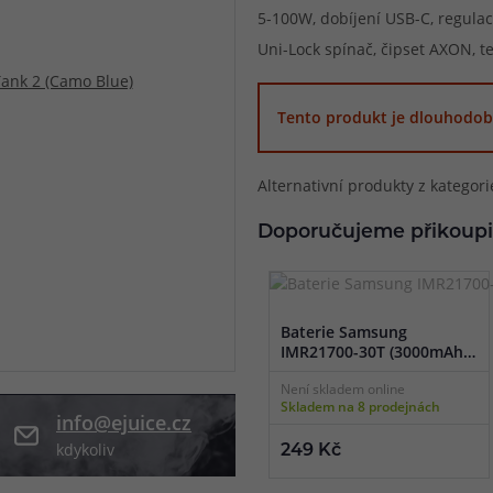
5-100W, dobíjení USB-C, regulace
při nákupu vědět
Uni-Lock spínač, čipset AXON, 
m, podle čeho se rozhodnout
nější, než si myslíte
Tento produkt je dlouhodob
Alternativní produkty z kategor
Doporučujeme přikoupi
Baterie Samsung
IMR21700-30T (3000mAh)
- 35A
Není skladem online
Skladem na 8 prodejnách
info@ejuice.cz
kdykoliv
249 Kč