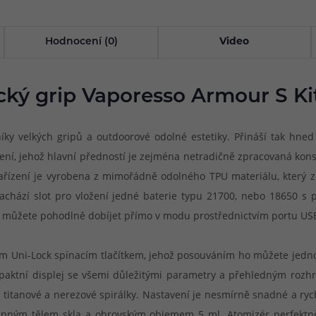
Hodnocení (0)
Video
cký grip Vaporesso Armour S Kit
íky velkých gripů a outdoorové odolné estetiky. Přináší tak h
ní, jehož hlavní předností je zejména netradičně zpracovaná konst
ařízení je vyrobena z mimořádně odolného TPU materiálu, který 
achází slot pro vložení jedné baterie typu 21700, nebo 18650 s
 si můžete pohodlně dobíjet přímo v modu prostřednictvím portu US
ím Uni-Lock spínacím tlačítkem, jehož posouváním ho můžete jedn
aktní displej se všemi důležitými parametry a přehledným rozhr
 titanové a nerezové spirálky. Nastavení je nesmírně snadné a rych
anným tělem skla a obrovským objemem 5 ml. Atomizér perfektně 