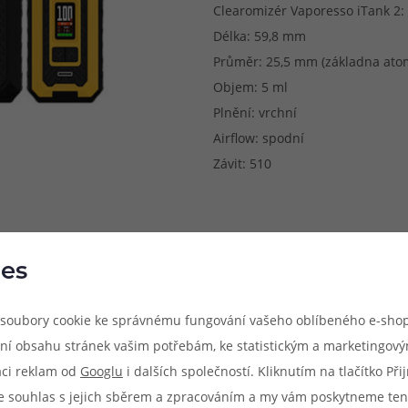
Clearomizér Vaporesso iTank 2:
Délka: 59,8 mm
Průměr: 25,5 mm (základna ato
Objem: 5 ml
Plnění: vrchní
Airflow: spodní
Závit: 510
es
soubory cookie ke správnému fungování vašeho oblíbeného e-shop
ní obsahu stránek vašim potřebám, ke statistickým a marketingov
aci reklam od
Googlu
i dalších společností. Kliknutím na tlačítko Př
e souhlas s jejich sběrem a zpracováním a my vám poskytneme ten