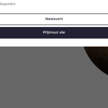
akupování.
Nastavení
u, čímž se odolnost posouvá na
vrch zařízení výborně odolává
Přijmout vše
 a další nežádoucí vlivy. Díky
ému pádu na zem, skvěle se tak