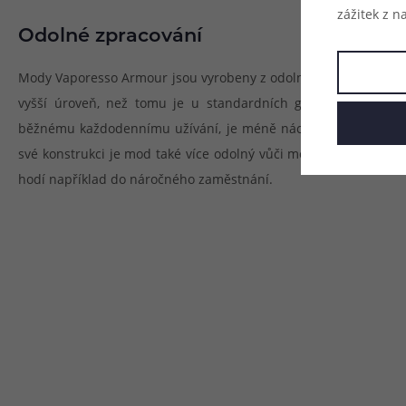
zážitek z n
Odolné zpracování
Mody Vaporesso Armour jsou vyrobeny z odolného TPU materiál
vyšší úroveň, než tomu je u standardních gripů a modů. Po
běžnému každodennímu užívání, je méně náchylný na škrábance
své konstrukci je mod také více odolný vůči možnému nechtěn
hodí například do náročného zaměstnání.