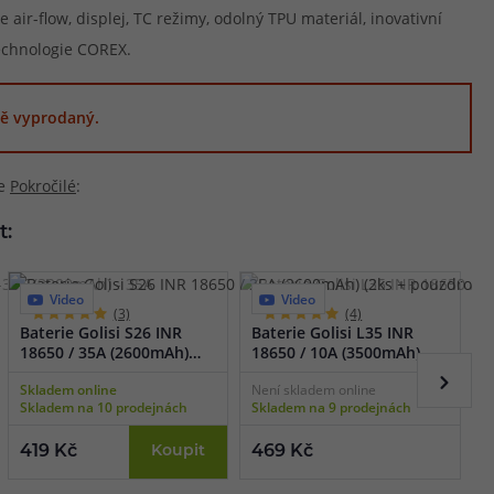
 air-flow, displej, TC režimy, odolný TPU materiál, inovativní
technologie COREX.
ě vyprodaný.
ie
Pokročilé
:
t:
Video
Video
(3)
(4)
Baterie Golisi S26 INR
Baterie Golisi L35 INR
B
18650 / 35A (2600mAh)
18650 / 10A (3500mAh)
1
(2ks + pouzdro)
(2ks + pouzdro)
(
Skladem online
Není skladem online
S
Skladem na 10 prodejnách
Skladem na 9 prodejnách
S
419 Kč
Koupit
469 Kč
3