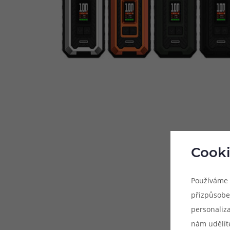
Cooki
Používáme 
přizpůsobe
personaliz
nám udělít