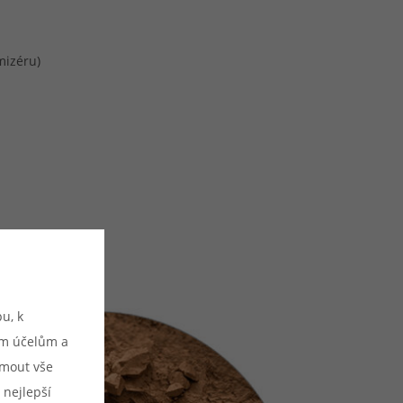
mizéru)
u, k
ým účelům a
ijmout vše
 nejlepší