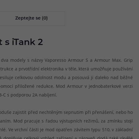
Zeptejte se (0)
 s iTank 2
ned dva modely s názvy Vaporesso Armour S a Armour Max. Grip
rukce a prvotřídní elektronika v těle, která umožňuje používání
zesiluje celkovou odolnost modu a posouvá ji daleko nad běžné
 pomocí přiložené redukce. Mod Armour v jednobaterkové verzi
B-C s podporou 2A nabíjení.
oduše zajistit před nechtěným sepnutím při přenášení, nebo ho
aním. Mod pracuje s řadou výstupních režimů, za zmínku stojí
lé. Ve vrchní části je mod opatřen závitem typu 510, v základní
doplňuje celkový vzhled zařízení a zároveň dodá také skvělé