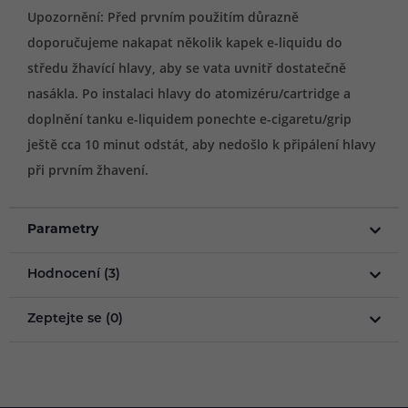
Upozornění: Před prvním použitím důrazně
doporučujeme nakapat několik kapek e-liquidu do
středu žhavící hlavy, aby se vata uvnitř dostatečně
nasákla. Po instalaci hlavy do atomizéru/cartridge a
doplnění tanku e-liquidem ponechte e-cigaretu/grip
ještě cca 10 minut odstát, aby nedošlo k připálení hlavy
při prvním žhavení.
Parametry
Hodnocení (3)
Zeptejte se (0)