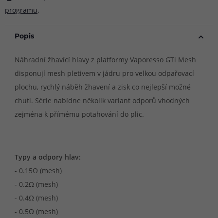
programu
.
Popis
Náhradní žhavící hlavy z platformy Vaporesso GTi Mesh
disponují mesh pletivem v jádru pro velkou odpařovací
plochu, rychlý náběh žhavení a zisk co nejlepší možné
chuti. Série nabídne několik variant odporů vhodných
zejména k přímému potahování do plic.
Typy a odpory hlav:
- 0.15Ω (mesh)
- 0.2Ω (mesh)
- 0.4Ω (mesh)
- 0.5Ω (mesh)