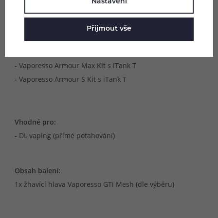
Nastavení
- Vaporesso Armour S Kit s iTank 2
- Vaporesso iTank T
Přijmout vše
- Vaporesso GEN MAX Kit s iTank T
- Vaporesso GEN SE Kit s iTank T
- Vaporesso Armour Max Kit s iTank T
- Vaporesso Armour S Kit s iTank T
Vhodné pro:
- DL vaping (přímé potahování)
Obsah balení:
1x žhavící hlava Vaporesso GTi Mesh (dle výběru)