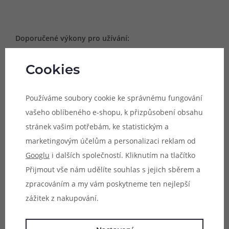
Doporučené výkony pro užívání:
- 0.15Ω (75 - 90W)
- 0.2Ω (60 - 75W)
Cookies
- 0.4Ω (50 - 60W)
- 0.5Ω (30 - 40W)
Používáme soubory cookie ke správnému fungování
vašeho oblíbeného e-shopu, k přizpůsobení obsahu
stránek vašim potřebám, ke statistickým a
Kompatibilní zařízení:
marketingovým účelům a personalizaci reklam od
- Vaporesso iTank (5 ml a 8 ml)
Googlu
i dalších společností. Kliknutím na tlačítko
- Vaporesso Target 100 Kit s iTank
Přijmout vše nám udělíte souhlas s jejich sběrem a
- Vaporesso Target 200 Kit s iTank
zpracováním a my vám poskytneme ten nejlepší
- Vaporesso GEN 80S Kit s iTank
zážitek z nakupování.
- Vaporesso iTank 2
- Vaporesso Armour Max Kit s iTank 2