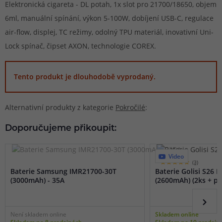
Elektronická cigareta - DL potah, 1x slot pro 21700/18650, objem
6ml, manuální spínání, výkon 5-100W, dobíjení USB-C, regulace
air-flow, displej, TC režimy, odolný TPU materiál, inovativní Uni-
Lock spínač, čipset AXON, technologie COREX.
Tento produkt je dlouhodobě vyprodaný.
Alternativní produkty z kategorie
Pokročilé
:
Doporučujeme přikoupit:
Video
(3)
Baterie Samsung IMR21700-30T
Baterie Golisi S26 I
(3000mAh) - 35A
(2600mAh) (2ks + p
Není skladem online
Skladem online
Skladem na 8 prodejnách
Skladem na 10 prodejn