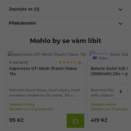
Zeptejte se (0)
Příslušenství
Mohlo by se vám líbit
Video
4 varianty
(3)
Vaporesso GTi Mesh žhavící hlava
Baterie Golisi S26 I
1ks
(2600mAh) (2ks + po
Náhradní žhavící hlava, různé odpory, mesh
Bateriový článek typu 18
provedení, vhodné pro DL vaping, 1ks v
mAh, vybíjecí proud 35 A, 
balení.
ochranou proti přebití, 
Skladem online
Skladem online
teplotám, úložné pouzdr
Skladem na 12 prodejnách
Skladem na 10 prodejn
pro nízkoodporový vapin
99 Kč
419 Kč