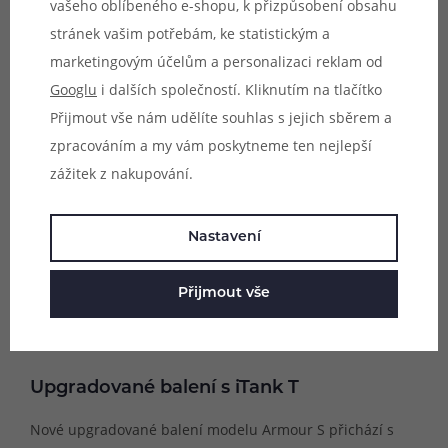
vašeho oblíbeného e-shopu, k přizpůsobení obsahu
stránek vašim potřebám, ke statistickým a
marketingovým účelům a personalizaci reklam od
Googlu
i dalších společností. Kliknutím na tlačítko
Přijmout vše nám udělíte souhlas s jejich sběrem a
zpracováním a my vám poskytneme ten nejlepší
zážitek z nakupování.
Nastavení
Přijmout vše
Upgradované balení s iTank T
Nové upgradované balení modelu Armour S přichází s