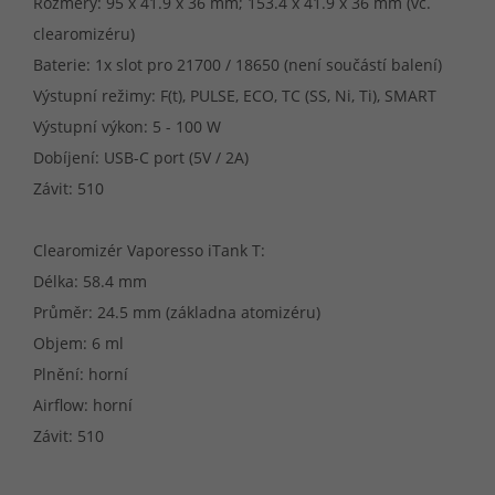
Rozměry: 95 x 41.9 x 36 mm; 153.4 x 41.9 x 36 mm (vč.
clearomizéru)
Baterie: 1x slot pro 21700 / 18650 (není součástí balení)
Výstupní režimy: F(t), PULSE, ECO, TC (SS, Ni, Ti), SMART
Výstupní výkon: 5 - 100 W
Dobíjení: USB-C port (5V / 2A)
Závit: 510
Clearomizér Vaporesso iTank T:
Délka: 58.4 mm
Průměr: 24.5 mm (základna atomizéru)
Objem: 6 ml
Plnění: horní
Airflow: horní
Závit: 510