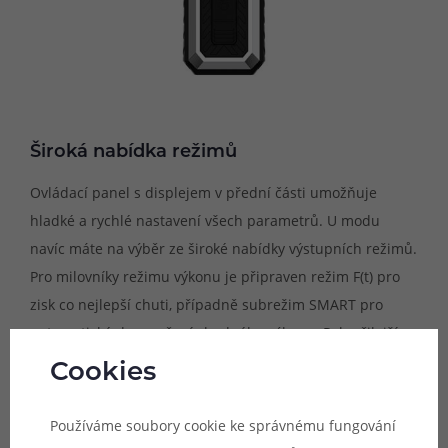
Široká nabídka režimů
Ovládací panel s displejem v přední části umožňuje
hladké a rychlé nastavení všech parametrů. U modu
navíc máte na výběr ze široké nabídky výstupních režimů.
Pro milovníky režimu výkonu je připraven režim F(t) pro
zisk co nejlepší chuti, případně subrežim SMART pro
automatické doporučení vhodného výkonu. Pokročilejší
uživatelé se mohou těšit na režimy PULSE, nebo TC
Cookies
režimy pro niklové, titanové a nerezové spirálky.
Používáme soubory cookie ke správnému fungování