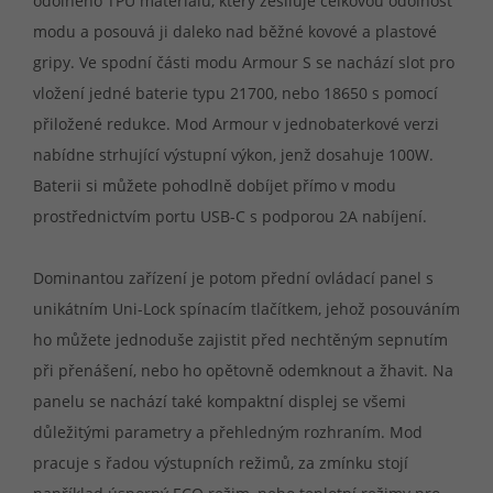
odolného TPU materiálu, který zesiluje celkovou odolnost
modu a posouvá ji daleko nad běžné kovové a plastové
gripy. Ve spodní části modu Armour S se nachází slot pro
vložení jedné baterie typu 21700, nebo 18650 s pomocí
přiložené redukce. Mod Armour v jednobaterkové verzi
nabídne strhující výstupní výkon, jenž dosahuje 100W.
Baterii si můžete pohodlně dobíjet přímo v modu
prostřednictvím portu USB-C s podporou 2A nabíjení.
Dominantou zařízení je potom přední ovládací panel s
unikátním Uni-Lock spínacím tlačítkem, jehož posouváním
ho můžete jednoduše zajistit před nechtěným sepnutím
při přenášení, nebo ho opětovně odemknout a žhavit. Na
panelu se nachází také kompaktní displej se všemi
důležitými parametry a přehledným rozhraním. Mod
pracuje s řadou výstupních režimů, za zmínku stojí