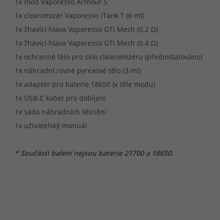
1x mod Vaporesso Armour S
1x clearomizér Vaporesso iTank T (6 ml)
1x žhavící hlava Vaporesso GTi Mesh (0.2 Ω)
1x žhavící hlava Vaporesso GTi Mesh (0.4 Ω)
1x ochranné tělo pro sklo clearomizéru (předinstalováno)
1x náhradní rovné pyrexové tělo (3 ml)
1x adaptér pro baterie 18650 (v těle modu)
1x USB-C kabel pro dobíjení
1x sada náhradních těsnění
1x uživatelský manuál
* Součástí balení nejsou baterie 21700 a 18650.