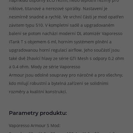
například úsporný ECO režim, nebo teplotní režimy pro
niklové, titanové a nerezové spirálky. Nastavení je
nesmírně snadné a rychlé. Ve vrchní části je mod opatřen
závitem typu 510. V kompletní sadě a upgradovaném
balení se potom nachází moderní DL atomizér Vaporesso
iTank T s objemem 6 ml, horním systémem plnění a
upgradovanou horní regulací airflow. Jeho součástí jsou
také dvě žhavící hlavy ze série GTi Mesh s odpory 0.2 ohm
a 0.4 ohm. Mody ze série Vaporesso
Armour jsou odolné soupravy pro náročné a pro všechny,
kdo milují robustní a bytelná zařízení se solidními
rozměry a kvalitní konstrukcí.
Parametry produktu:
Vaporesso Armour S Mod: