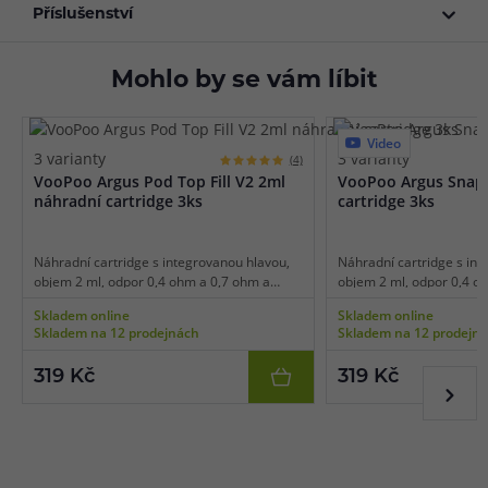
Příslušenství
Mohlo by se vám líbit
Video
3 varianty
3 varianty
(4)
VooPoo Argus Pod Top Fill V2 2ml
VooPoo Argus Snap
náhradní cartridge 3ks
cartridge 3ks
Náhradní cartridge s integrovanou hlavou,
Náhradní cartridge s int
objem 2 ml, odpor 0,4 ohm a 0,7 ohm a
objem 2 ml, odpor 0,4 o
1,0ohm, mesh pletivo, horní plnění, vhodné
1,0ohm, mesh pletivo, ho
Skladem online
Skladem online
pro MTL a RDL vaping, 3ks v balení.
pro MTL a RDL vaping, 3k
Skladem na 12 prodejnách
Skladem na 12 prodejn
319 Kč
319 Kč