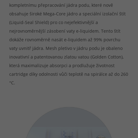
kompletnímu přepracování jádra podu, které nově
obsahuje široké Mega-Core jádro a speciální izolační štít
(Liquid-Seal Shield) pro co nejefektivnější a
nejrovnoměrnější zásobení vaty e-liquidem. Tento štít
dokáže rovnoměrně nasát e-liquidem až 99% povrchu
vaty uvnitř jádra. Mesh pletivo v jádru podu je obaleno
inovativní a patentovanou zlatou vatou (Golden Cotton),
která maximalizuje absorpci a prodlužuje životnost
cartridge díky odolnosti vůči teplotě na spirálce až do 260
°C.