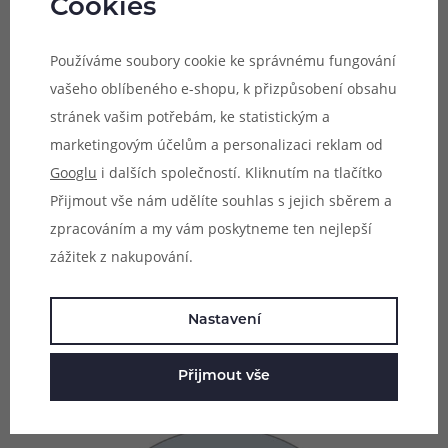
Cookies
Používáme soubory cookie ke správnému fungování
vašeho oblíbeného e-shopu, k přizpůsobení obsahu
stránek vašim potřebám, ke statistickým a
Tři barevná schémata
marketingovým účelům a personalizaci reklam od
Googlu
i dalších společností. Kliknutím na tlačítko
Vylepšete si design své e-cigarety díky třem barevným
Přijmout vše nám udělíte souhlas s jejich sběrem a
schématům. Mezi nimi si můžete pohodlně přepínat v
zpracováním a my vám poskytneme ten nejlepší
nastavení e-cigarety. Výběr barevných schémat přináší
zážitek z nakupování.
ještě větší variabilitu osobitosti a stylu a umocní celkový
požitek a zážitek z každodenního používání a vapování.
Na výběr jsou schémata s názvy Smart, Sport a Music,
Nastavení
každé z nich dokáže přesně vystihnout váš osobitý styl.
Přijmout vše