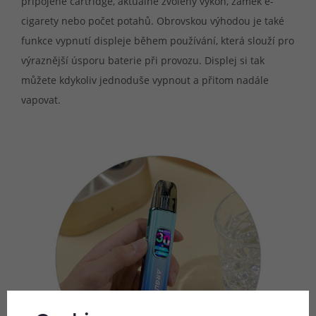
připojené cartridge, aktuálně zvolený výkon, zámek e-
cigarety nebo počet potahů. Obrovskou výhodou je také
funkce vypnutí displeje během používání, která slouží pro
výraznější úsporu baterie při provozu. Displej si tak
můžete kdykoliv jednoduše vypnout a přitom nadále
vapovat.