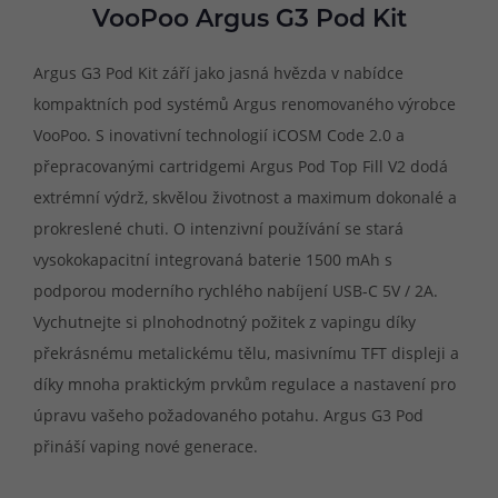
VooPoo Argus G3 Pod Kit
Argus G3 Pod Kit září jako jasná hvězda v nabídce
kompaktních pod systémů Argus renomovaného výrobce
VooPoo. S inovativní technologií iCOSM Code 2.0 a
přepracovanými cartridgemi Argus Pod Top Fill V2 dodá
extrémní výdrž, skvělou životnost a maximum dokonalé a
prokreslené chuti. O intenzivní používání se stará
vysokokapacitní integrovaná baterie 1500 mAh s
podporou moderního rychlého nabíjení USB-C 5V / 2A.
Vychutnejte si plnohodnotný požitek z vapingu díky
překrásnému metalickému tělu, masivnímu TFT displeji a
díky mnoha praktickým prvkům regulace a nastavení pro
úpravu vašeho požadovaného potahu. Argus G3 Pod
přináší vaping nové generace.