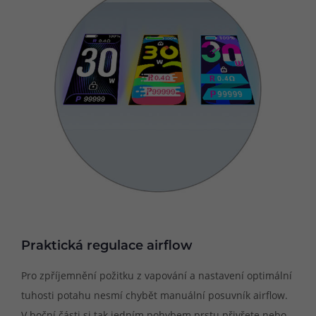
Praktická regulace airflow
Pro zpříjemnění požitku z vapování a nastavení optimální
tuhosti potahu nesmí chybět manuální posuvník airflow.
V boční části si tak jedním pohybem prstu přivřete nebo