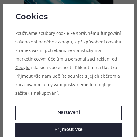
Cookies
Používáme soubory cookie ke správnému fungování
vašeho oblíbeného e-shopu, k přizpůsobení obsahu
stránek vašim potřebám, ke statistickým a
marketingovým účelům a personalizaci reklam od
Googlu
i dalších společností. Kliknutím na tlačítko
Integrovaná baterie v těle
Přijmout vše nám udělíte souhlas s jejich sběrem a
Tělo e-cigarety Argus Matrix je osazeno integrovanou
zpracováním a my vám poskytneme ten nejlepší
baterií o solidní kapacitě 1350 mAh, která si hravě poradí
zážitek z nakupování.
s běžným i intenzivnějším provozem a zajistí dostatek
výkonu pro potřeby většiny vaperů. Baterii si budete moci
Nastavení
pohodlně opětovně dobíjet prostřednictvím moderního
dobíjecího rozhraní USB-C s podporou adaptérů 5V / 2A.
Přijmout vše