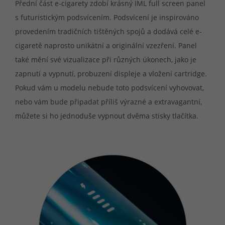
Přední část e-cigarety zdobí krásný IML full screen panel
s futuristickým podsvícením. Podsvícení je inspirováno
provedením tradičních tištěných spojů a dodává celé e-
cigaretě naprosto unikátní a originální vzezření. Panel
také mění své vizualizace při různých úkonech, jako je
zapnutí a vypnutí, probuzení displeje a vložení cartridge.
Pokud vám u modelu nebude toto podsvícení vyhovovat,
nebo vám bude připadat příliš výrazné a extravagantní,
můžete si ho jednoduše vypnout dvěma stisky tlačítka.