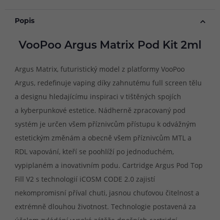
Popis
VooPoo Argus Matrix Pod Kit 2ml
Argus Matrix, futuristický model z platformy VooPoo
Argus, redefinuje vaping díky zahnutému full screen tělu
a designu hledajícímu inspiraci v tištěných spojích
a kyberpunkové estetice. Nádherně zpracovaný pod
systém je určen všem příznivcům přístupu k odvážným
estetickým změnám a obecně všem příznivcům MTL a
RDL vapování, kteří se poohlíží po jednoduchém,
vypiplaném a inovativním podu. Cartridge Argus Pod Top
Fill V2 s technologií iCOSM CODE 2.0 zajistí
nekompromisní příval chuti, jasnou chuťovou čitelnost a
extrémně dlouhou životnost. Technologie postavená za