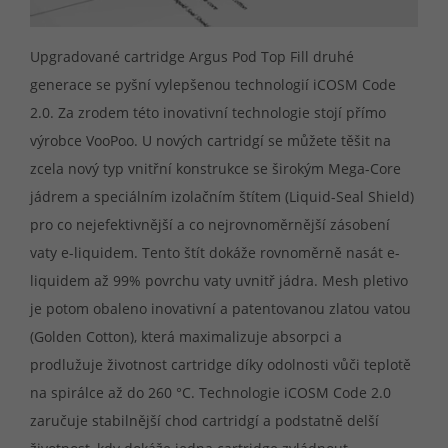
Upgradované cartridge Argus Pod Top Fill druhé
generace se pyšní vylepšenou technologií iCOSM Code
2.0. Za zrodem této inovativní technologie stojí přímo
výrobce VooPoo. U nových cartridgí se můžete těšit na
zcela nový typ vnitřní konstrukce se širokým Mega-Core
jádrem a speciálním izolačním štítem (Liquid-Seal Shield)
pro co nejefektivnější a co nejrovnoměrnější zásobení
vaty e-liquidem. Tento štít dokáže rovnoměrně nasát e-
liquidem až 99% povrchu vaty uvnitř jádra. Mesh pletivo
je potom obaleno inovativní a patentovanou zlatou vatou
(Golden Cotton), která maximalizuje absorpci a
prodlužuje životnost cartridge díky odolnosti vůči teplotě
na spirálce až do 260 °C. Technologie iCOSM Code 2.0
zaručuje stabilnější chod cartridgí a podstatně delší