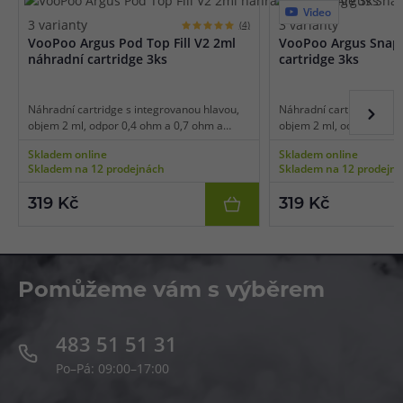
Video
3 varianty
3 varianty
(4)
VooPoo Argus Pod Top Fill V2 2ml
VooPoo Argus Snap
náhradní cartridge 3ks
cartridge 3ks
Náhradní cartridge s integrovanou hlavou,
Náhradní cartridge s int
objem 2 ml, odpor 0,4 ohm a 0,7 ohm a
objem 2 ml, odpor 0,4 o
1,0ohm, mesh pletivo, horní plnění, vhodné
1,0ohm, mesh pletivo, ho
Skladem online
Skladem online
pro MTL a RDL vaping, 3ks v balení.
pro MTL a RDL vaping, 3k
Skladem na 12 prodejnách
Skladem na 12 prodejn
319 Kč
319 Kč
Pomůžeme vám s výběrem
483 51 51 31
Po–Pá: 09:00–17:00