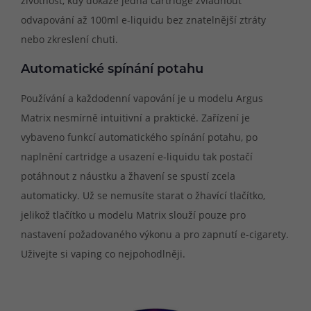
životnost, kdy dokáže jedna cartridge zvládnout
odvapování až 100ml e-liquidu bez znatelnější ztráty
nebo zkreslení chuti.
Automatické spínání potahu
Používání a každodenní vapování je u modelu Argus
Matrix nesmírně intuitivní a praktické. Zařízení je
vybaveno funkcí automatického spínání potahu, po
naplnění cartridge a usazení e-liquidu tak postačí
potáhnout z náustku a žhavení se spustí zcela
automaticky. Už se nemusíte starat o žhavící tlačítko,
jelikož tlačítko u modelu Matrix slouží pouze pro
nastavení požadovaného výkonu a pro zapnutí e-cigarety.
Uživejte si vaping co nejpohodlněji.