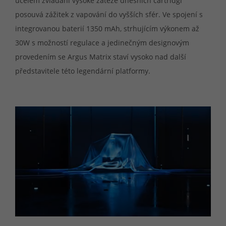
účelem zvládání vysoké zátěže dnešních cartridgí
posouvá zážitek z vapování do vyšších sfér. Ve spojení s
integrovanou baterií 1350 mAh, strhujícím výkonem až
30W s možností regulace a jedinečným designovým
provedením se Argus Matrix staví vysoko nad další
představitele této legendární platformy.