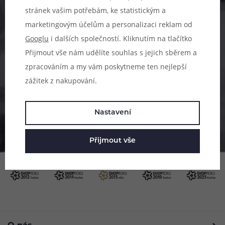
stránek vašim potřebám, ke statistickým a
Pomůžeme vám s výběrem
marketingovým účelům a personalizaci reklam od
Googlu
i dalších společností. Kliknutím na tlačítko
483 51 51 31
Přijmout vše nám udělíte souhlas s jejich sběrem a
Po–Pá: 09:00–17:00
zpracováním a my vám poskytneme ten nejlepší
zážitek z nakupování.
info@ejuice.cz
kdykoliv
Nastavení
Přijmout vše