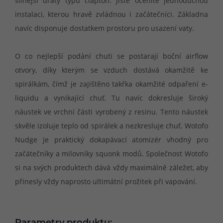
silnější dráty typu clapton. Jistě oceníte jednoduchou
instalaci, kterou hravě zvládnou i začátečníci. Základna
navíc disponuje dostatkem prostoru pro usazení vaty.
O co nejlepší podání chuti se postarají boční airflow
otvory, díky kterým se vzduch dostává okamžitě ke
spirálkám, čímž je zajištěno takřka okamžité odpaření e-
liquidu a vynikající chuť. Tu navíc dokresluje široký
náustek ve vrchní části vyrobený z resinu. Tento náustek
skvěle izoluje teplo od spirálek a nezkresluje chuť. Wotofo
Nudge je praktický dokapávací atomizér vhodný pro
začátečníky a milovníky squonk modů. Společnost Wotofo
si na svých produktech dává vždy maximálně záležet, aby
přinesly vždy naprosto ultimátní prožitek při vapování.