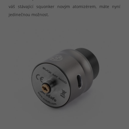
váš stávající squonker novým atomizérem, máte nyní
jedinečnou možnost.