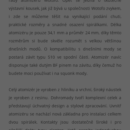
řady atomizérů Wotofo. Opět se jedná o skutečně
výstavní kousek, jak již bývá u společnosti Wotofo zvykem,
i zde se můžeme těšit na vynikající podání chuti,
praktické rozměry a snadné osazení spirálkami. Délka
atomizéru je pouze 34,1 mm a průměr 24 mm, díky těmto
rozměrům si bude skvěle rozumět s velkou většinou
dnešních modů. O kompatibilitu s dnešními mody se
postará závit typu 510 ve spodní části. Atomizér navíc
disponuje také dutým BF pinem na závitu, díky čemuž ho
budete moci používat i na squonk mody.
Celý atomizér je vyroben z hliníku a vrchní, široký náustek
je vyroben z resinu. Dohromady tvoří komplexní celek a
představují úchvatný design a stylové zpracování. Uvnitř
atomizéru se nachází nová základna pro instalaci celkem
dvou spirálek. Kontakty jsou dostatečně široké i pro