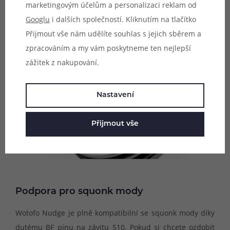
marketingovým účelům a personalizaci reklam od
Googlu
i dalších společností. Kliknutím na tlačítko
Přijmout vše nám udělíte souhlas s jejich sběrem a
zpracováním a my vám poskytneme ten nejlepší
zážitek z nakupování.
Nastavení
Přijmout vše
Podpora pro squonk mody
Wotofo Nudge je plně kompatibilní se squonk mody díky
dutému BF pinu na závitu 510. Pokud si chcete ozdobit