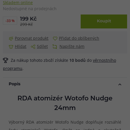
Skladem online
Nedostupné na prodejnách
199 Kč
-33 %
Koupit
299 Kč
Porovnat produkt
Přidat do oblíbených
Hlídat
Sdílet
Napište nám
Za nákup tohoto zboží získáte
10
bodů
do
věrnostního
programu
.
Popis
RDA atomizér Wotofo Nudge
24mm
Výborný RDA atomizér Wotofo Nudge doplňuje rozsáhlé