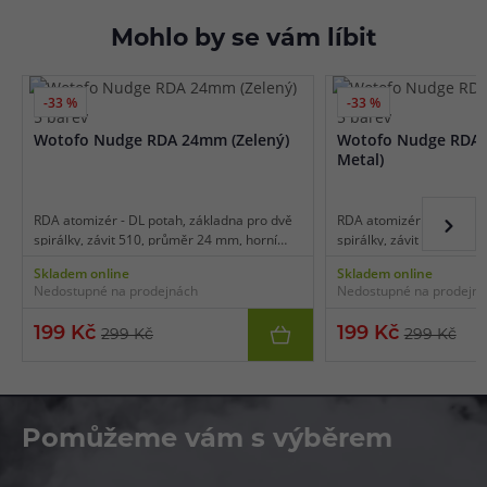
Mohlo by se vám líbit
-33 %
-33 %
5 barev
5 barev
Wotofo Nudge RDA 24mm (Zelený)
Wotofo Nudge RDA
Metal)
RDA atomizér - DL potah, základna pro dvě
RDA atomizér - DL potah
spirálky, závit 510, průměr 24 mm, horní
spirálky, závit 510, prů
plnění, boční airflow, BF pin pro squonky,
plnění, boční airflow, BF
Skladem online
Skladem online
stylový design, snadná instalace.
stylový design, snadná in
Nedostupné na prodejnách
Nedostupné na prodejn
199 Kč
199 Kč
299 Kč
299 Kč
Pomůžeme vám s výběrem