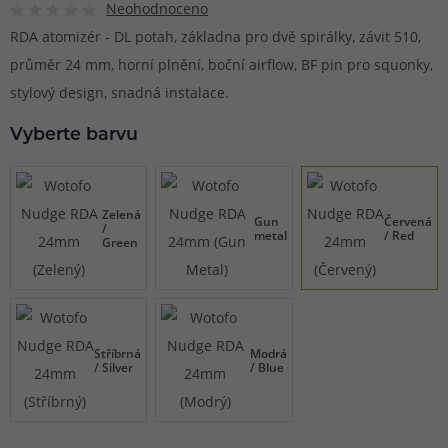
Neohodnoceno
RDA atomizér - DL potah, základna pro dvě spirálky, závit 510,
průměr 24 mm, horní plnění, boční airflow, BF pin pro squonky,
stylový design, snadná instalace.
Vyberte barvu
Zelená
Gun
Červená
/
metal
/ Red
Green
Stříbrná
Modrá
/ Silver
/ Blue