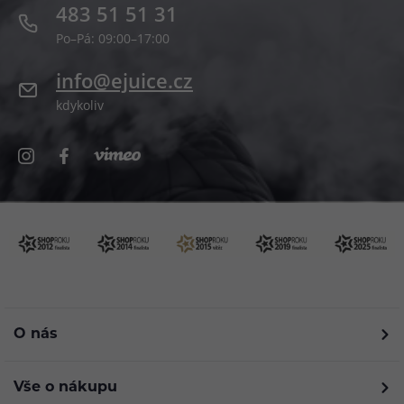
483 51 51 31
Po–Pá: 09:00–17:00
info@ejuice.cz
kdykoliv
O nás
Vše o nákupu