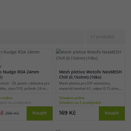
íklad prvotřídní mesh pletivo pro různé
nou barvou, která se hojně vyskytuje u
dou, zelená barva totiž tvoří největší
17 produktů
i. Jedná se o barvu zrození, zdraví,
ou pro výrobce důležité, chce přinášet
v
o Nudge RDA 24mm
Mesh pletivo Wotofo NexMESH
ý)
Chill (0,15ohm) (10ks)
mizér - DL potah, základna pro
Mesh pletivo pro DIY atomizéry,
rálky, závit 510, průměr 24 mm,
materiál kanthal A1, odpor 0,15 ohm,
nění, boční airflow, BF pin pro
rozměry 17 x 8,5 mm, doporučený
 online
Skladem online
, stylový design, snadná
výkon 60 - 80 W, vhodné pro DL
pné na prodejnách
Skladem na 2 prodejnách
e.
vaping, balení 10 ks.
Kč
169 Kč
Koupit
Koupit
299 Kč