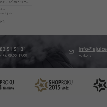
vit 510, průměr 24 mm,
ní airflow, BF pin pro
line
ý design, snadná
prodejnách
 Kč
83 51 51 31
info@ejuice
o–Pá: 09:00–17:00
kdykoliv