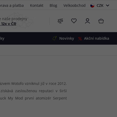
rava a platba
Kontakt
Blog
Velkoobchod
CZK
EUR
e naše prodejny
 12x v ČR
čky
Novinky
Akční nabídka
e
i-Ohm
illa
 Alpha
4
G5
 S&V
ázvem Wotofo vzniknul již v roce 2012.
ískává zaslouženou reputaci v širší
 V2
00 Pro
Suck My Mod první atomizér Serpent
Mini
S&V
ré začínají vycházet v následujících
220
 3v1
45
řuje již pouze na atomizéry, proniknul
Zobrazit produkty
Zobrazit produkty
Zobrazit produkty
Zobrazit produkty
Zobrazit produkty
Zobrazit produkty