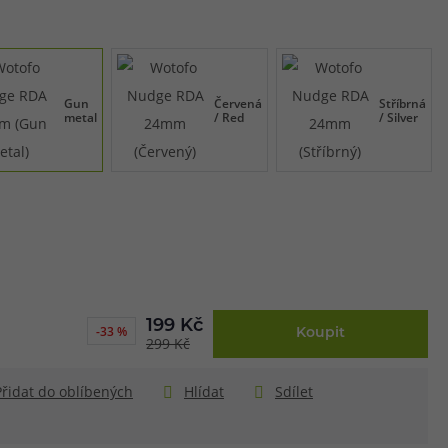
Gun
Červená
Stříbrná
metal
/ Red
/ Silver
199 Kč
-33 %
Koupit
299 Kč
Přidat do oblíbených
Hlídat
Sdílet