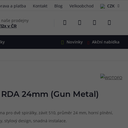
rava a platba
Kontakt
Blog
Velkoobchod
CZK
EUR
e naše prodejny
 12x v ČR
čky
Novinky
Akční nabídka
e
i-Ohm
illa
 Alpha
4
G5
 S&V
 RDA 24mm (Gun Metal)
 V2
00 Pro
Mini
S&V
na pro dvě spirálky, závit 510, průměr 24 mm, horní plnění,
220
 3v1
45
y, stylový design, snadná instalace.
Zobrazit produkty
Zobrazit produkty
Zobrazit produkty
Zobrazit produkty
Zobrazit produkty
Zobrazit produkty