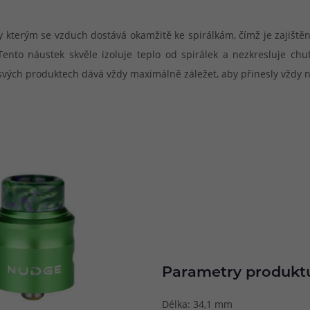
ky kterým se vzduch dostává okamžitě ke spirálkám, čímž je zajiště
 Tento náustek skvěle izoluje teplo od spirálek a nezkresluje c
vých produktech dává vždy maximálně záležet, aby přinesly vždy na
Parametry produkt
Délka: 34,1 mm