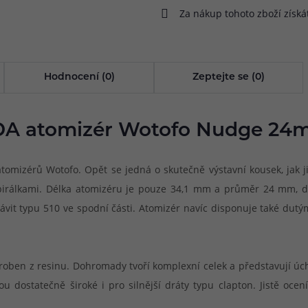
Za nákup tohoto zboží získ
Hodnocení (0)
Zeptejte se (0)
A atomizér Wotofo Nudge 2
mizérů Wotofo. Opět se jedná o skutečně výstavní kousek, jak j
 spirálkami. Délka atomizéru je pouze 34,1 mm a průměr 24 mm, 
vit typu 510 ve spodní části. Atomizér navíc disponuje také dutý
vyroben z resinu. Dohromady tvoří komplexní celek a představují ú
u dostatečně široké i pro silnější dráty typu clapton. Jistě ocen