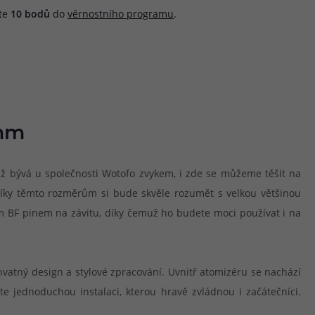
áte
10
bodů
do
věrnostního programu
.
4mm
iž bývá u společnosti Wotofo zvykem, i zde se můžeme těšit na
díky těmto rozměrům si bude skvěle rozumět s velkou většinou
m BF pinem na závitu, díky čemuž ho budete moci používat i na
chvatný design a stylové zpracování. Uvnitř atomizéru se nachází
íte jednoduchou instalaci, kterou hravě zvládnou i začátečníci.