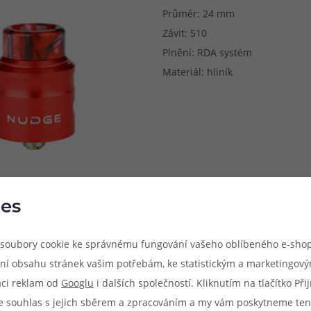
Průměr: 24 mm
Závit: 510
Plnění: RDA systém
Materiál: hliník
es
soubory cookie ke správnému fungování vašeho oblíbeného e-shop
ní obsahu stránek vašim potřebám, ke statistickým a marketingov
aci reklam od
Googlu
i dalších společností. Kliknutím na tlačítko Př
e souhlas s jejich sběrem a zpracováním a my vám poskytneme ten