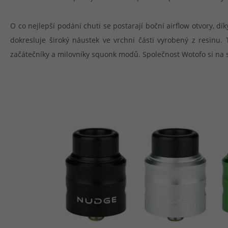
O co nejlepší podání chuti se postarají boční airflow otvory, dí
dokresluje široký náustek ve vrchní části vyrobený z resinu.
začátečníky a milovníky squonk modů. Společnost Wotofo si na s