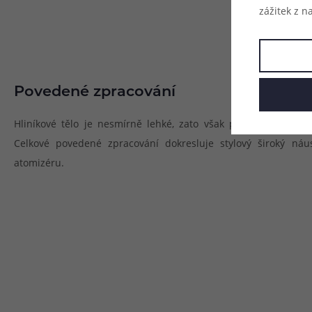
zážitek z n
Povedené zpracování
Hliníkové tělo je nesmírně lehké, zato však působí skutečn
Celkové povedené zpracování dokresluje stylový široký náu
atomizéru.