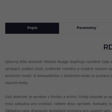
Popis
Parametry
RD
Výborný RDA atomizér Wotofo Nudge doplňuje rozsáhlé řady ato
vynikající podání chuti, praktické rozměry a snadné osazení
dnešních modů. O kompatibilitu s dnešními mody se postará zá
squonk mody.
Celý atomizér je vyroben z hliníku a vrchní, široký náustek je 
nová základna pro instalaci celkem dvou spirálek. Kontakty jso
Základna navíc disponuje dostatkem prostoru pro usazení vaty.