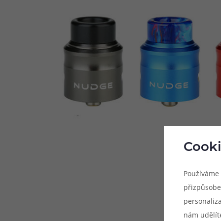
Cooki
Používáme 
přizpůsobe
personaliz
nám udělít