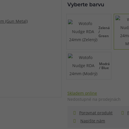
Vyberte barvu
při nákupu vědět
m, podle čeho se rozhodnout
nější, než si myslíte
Zelená
/
Green
Modrá
/ Blue
Skladem online
Nedostupné na prodejnách
info@ejuice.cz
Porovnat produkt
kdykoliv
Napište nám