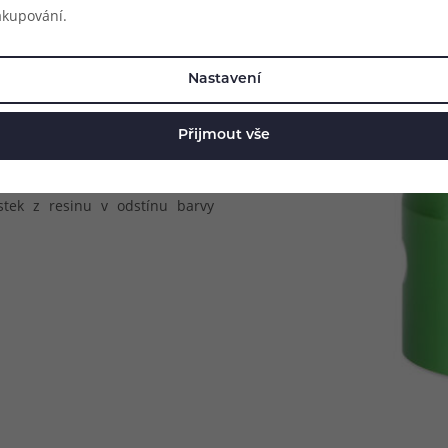
akupování.
Nastavení
Přijmout vše
ě bytelným a luxusním dojmem.
stek z resinu v odstínu barvy