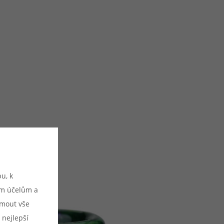
u, k
ým účelům a
ijmout vše
 nejlepší