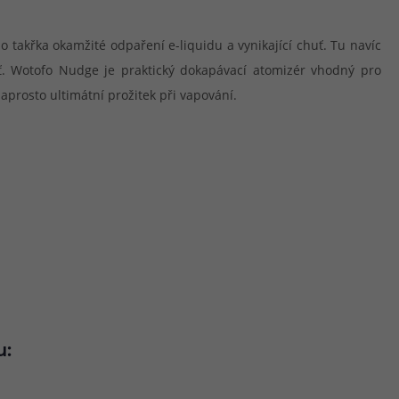
no takřka okamžité odpaření e-liquidu a vynikající chuť. Tu navíc
huť. Wotofo Nudge je praktický dokapávací atomizér vhodný pro
prosto ultimátní prožitek při vapování.
u: