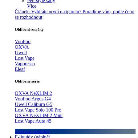
Pen-style sady
Více
Článek:
Vybíráte první e-cigaretu? Poradíme vám, podle čeho
se rozhodnout
Oblíbené značky
VooPoo
OXVA
Uwell
Lost Vape
Vaporesso
Eleaf
Oblíbené série
OXVA NeXLIM 2
VooPoo Argus G4
Uwell Caliburn G5
Lost Vape Solo 100 Pro
OXVA NeXLIM 2 Mini
Lost Vape Aura 45
Zobrazit produkty
E-liquidy (náplně)