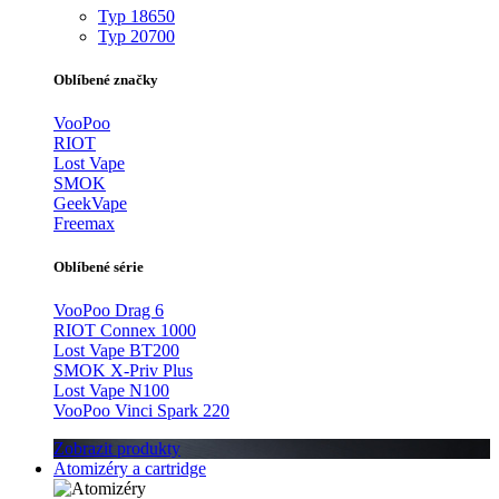
Typ 18650
Typ 20700
Oblíbené značky
VooPoo
RIOT
Lost Vape
SMOK
GeekVape
Freemax
Oblíbené série
VooPoo Drag 6
RIOT Connex 1000
Lost Vape BT200
SMOK X-Priv Plus
Lost Vape N100
VooPoo Vinci Spark 220
Zobrazit produkty
Atomizéry a cartridge