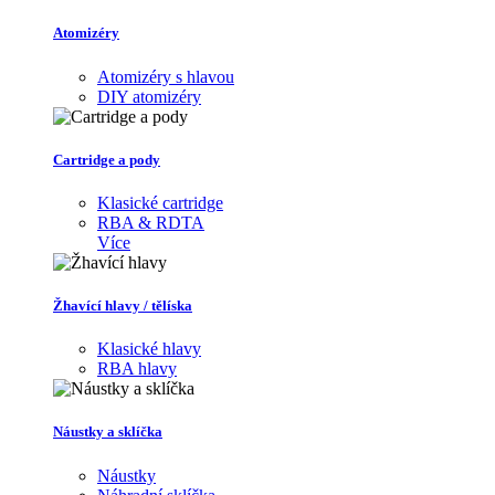
Atomizéry
Atomizéry s hlavou
DIY atomizéry
Cartridge a pody
Klasické cartridge
RBA & RDTA
Více
Žhavící hlavy / tělíska
Klasické hlavy
RBA hlavy
Náustky a sklíčka
Náustky