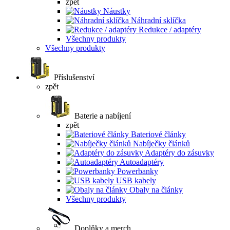
zpět
Náustky
Náhradní sklíčka
Redukce / adaptéry
Všechny produkty
Všechny produkty
Příslušenství
zpět
Baterie a nabíjení
zpět
Bateriové články
Nabíječky článků
Adaptéry do zásuvky
Autoadaptéry
Powerbanky
USB kabely
Obaly na články
Všechny produkty
Doplňky a merch