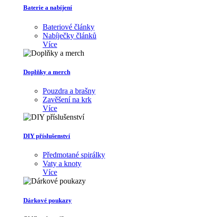
Baterie a nabíjení
Bateriové články
Nabíječky článků
Více
Doplňky a merch
Pouzdra a brašny
Zavěšení na krk
Více
DIY příslušenství
Předmotané spirálky
Vaty a knoty
Více
Dárkové poukazy