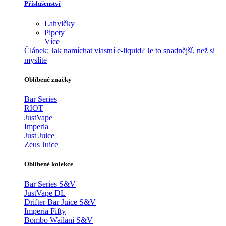
Příslušenství
Lahvičky
Pipety
Více
Článek:
Jak namíchat vlastní e-liquid? Je to snadnější, než si
myslíte
Oblíbené značky
Bar Series
RIOT
JustVape
Imperia
Just Juice
Zeus Juice
Oblíbené kolekce
Bar Series S&V
JustVape DL
Drifter Bar Juice S&V
Imperia Fifty
Bombo Wailani S&V