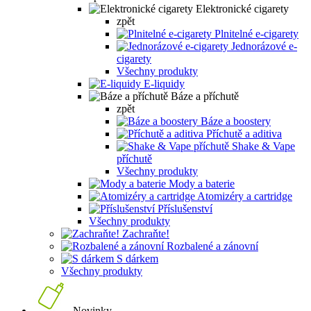
Elektronické cigarety
zpět
Plnitelné e-cigarety
Jednorázové e-
cigarety
Všechny produkty
E-liquidy
Báze a příchutě
zpět
Báze a boostery
Příchutě a aditiva
Shake & Vape
příchutě
Všechny produkty
Mody a baterie
Atomizéry a cartridge
Příslušenství
Všechny produkty
Zachraňte!
Rozbalené a zánovní
S dárkem
Všechny produkty
Novinky