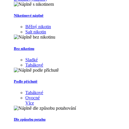
Nikotinové náplně
Běžný nikotin
Salt nikotin
Bez nikotinu
Sladké
Tabákové
Podle příchutě
Tabákové
Ovocné
Více
Dle způsobu potahu