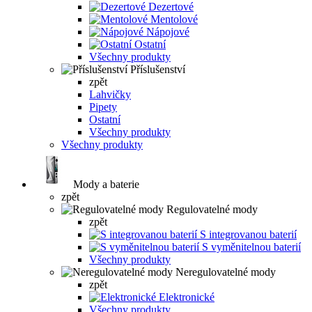
Dezertové
Mentolové
Nápojové
Ostatní
Všechny produkty
Příslušenství
zpět
Lahvičky
Pipety
Ostatní
Všechny produkty
Všechny produkty
Mody a baterie
zpět
Regulovatelné mody
zpět
S integrovanou baterií
S vyměnitelnou baterií
Všechny produkty
Neregulovatelné mody
zpět
Elektronické
Všechny produkty