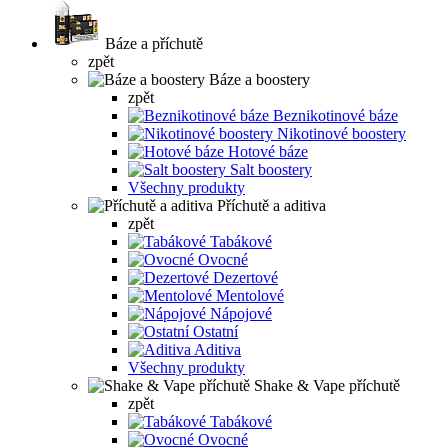
Báze a příchutě
zpět
Báze a boostery
zpět
Beznikotinové báze
Nikotinové boostery
Hotové báze
Salt boostery
Všechny produkty
Příchutě a aditiva
zpět
Tabákové
Ovocné
Dezertové
Mentolové
Nápojové
Ostatní
Aditiva
Všechny produkty
Shake & Vape příchutě
zpět
Tabákové
Ovocné