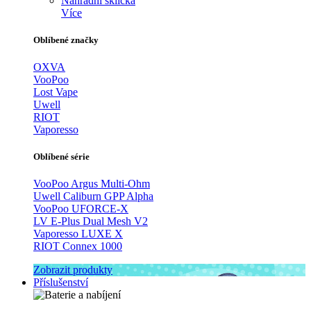
Náhradní sklíčka
Více
Oblíbené značky
OXVA
VooPoo
Lost Vape
Uwell
RIOT
Vaporesso
Oblíbené série
VooPoo Argus Multi-Ohm
Uwell Caliburn GPP Alpha
VooPoo UFORCE-X
LV E-Plus Dual Mesh V2
Vaporesso LUXE X
RIOT Connex 1000
Zobrazit produkty
Příslušenství