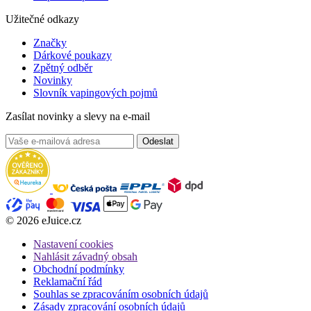
Užitečné odkazy
Značky
Dárkové poukazy
Zpětný odběr
Novinky
Slovník vapingových pojmů
Zasílat novinky a slevy na e-mail
Odeslat
© 2026 eJuice.cz
Nastavení cookies
Nahlásit závadný obsah
Obchodní podmínky
Reklamační řád
Souhlas se zpracováním osobních údajů
Zásady zpracování osobních údajů