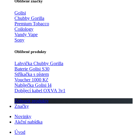
Oblíbené značky
Golisi
Chubby Gorilla
Premium Tobacco
Coilology
Vandy Vape
Sony
Oblíbené produkty
Lahvička Chubby Gorilla
Baterie Golisi S30
Stříkačka s pístem
Voucher 1000 Kč
Nabíječka Golisi I4
Dobíjecí kabel OXVA 3v1
Zobrazit produkty
Značky
Novinky
Akční nabídka
Úvod