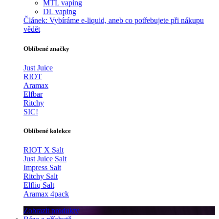
MTL vaping
DL vaping
Článek:
Vybíráme e-liquid, aneb co potřebujete při nákupu
vědět
Oblíbené značky
Just Juice
RIOT
Aramax
Elfbar
Ritchy
SIC!
Oblíbené kolekce
RIOT X Salt
Just Juice Salt
Impress Salt
Ritchy Salt
Elfliq Salt
Aramax 4pack
Zobrazit produkty