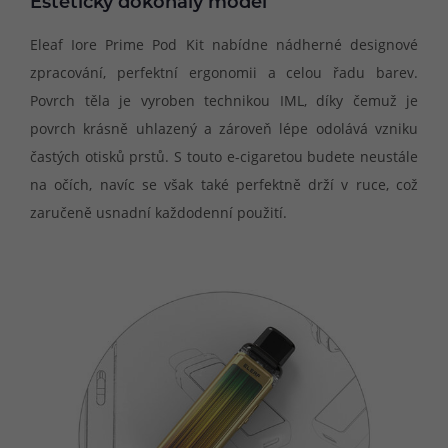
Esteticky dokonalý model
Eleaf Iore Prime Pod Kit nabídne nádherné designové
zpracování, perfektní ergonomii a celou řadu barev.
Povrch těla je vyroben technikou IML, díky čemuž je
povrch krásně uhlazený a zároveň lépe odolává vzniku
častých otisků prstů. S touto e-cigaretou budete neustále
na očích, navíc se však také perfektně drží v ruce, což
zaručeně usnadní každodenní použití.