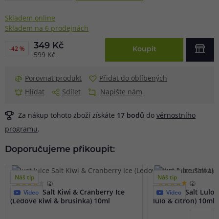
Skladem online
Skladem na 6 prodejnách
349 Kč
-42 %
Koupit
599 Kč
Porovnat produkt
Přidat do oblíbených
Hlídat
Sdílet
Napište nám
Za nákup tohoto zboží získáte
17
bodů
do
věrnostního
programu
.
Doporučujeme přikoupit:
Náš tip
Náš tip
(2)
(2)
Just Juice Salt Kiwi & Cranberry Ice
Just Juice Salt Lulo
Video
Video
(Ledové kiwi & brusinka) 10ml
lulo & citron) 10ml