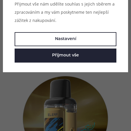
ovládací tlačítko, které slouží pro regulaci přísunu
Přijmout vše nám udělíte souhlas s jejich sběrem a
vzduchu do cartridge během užívání. Pomocí posuvníku
zpracováním a my vám poskytneme ten nejlepší
si tak budete moci vyladit výslednou tuhost potahu
zážitek z nakupování.
přesně svým představám a ještě tím vylepšit a posunout
zážitek z klasického šlukování na vyšší úroveň. Jedná se
Nastavení
zároveň o elegantní řešení pro milovníky tuhého i
volného MTL potahu.
Přijmout vše