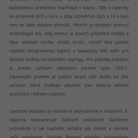
každodenní přenášení například v kapse. Tělo e-cigarety
se příjemně drží v ruce a díky rozměrům 26,5 x 16 x 94,6
mm se také snadno přenáší. Povrch je vyroben pomocí
technologie IML, díky čemuž je povrch příjemně hladký a
lépe odolává vzniku otisků prstů. Uvnitř těla potom
najdete integrovanou baterii s kapacitou 900 mAh pro
dlouhé hodiny nerušeného vapingu. Pro potřeby nabíjení
je potom zařízení vybaveno portem typu USB-C.
Zajímavým prvkem je potom skrytá LED dioda na těle
zařízení, která indikuje aktuální stav baterie během
používání i během nabíjení.
Samotné ovládání je nesmírně jednoduché a intuitivní. E-
cigareta nedisponuje žádným ovládacím tlačítkem,
jednoduše ji tak naplníte, vyčkáte pár minut a můžete
začít potahovat. Spínání žhavení probíhá automaticky