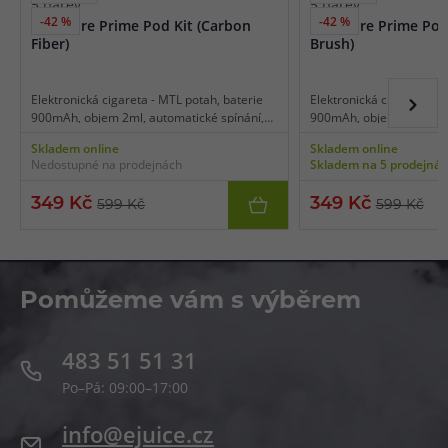
5 barev
5 barev
-42 %
-42 %
Eleaf Iore Prime Pod Kit (Carbon
Eleaf Iore Prime Pod
Fiber)
Brush)
Elektronická cigareta - MTL potah, baterie
Elektronická cigareta - M
900mAh, objem 2ml, automatické spínání,
900mAh, objem 2ml, auto
automatický výkon až 15W, dobíjení USB-C,
automatický výkon až 15
Skladem online
Skladem online
regulace air-flow, výklopné vrchní plnění,
regulace air-flow, výklop
Nedostupné na prodejnách
Skladem na 5 prodejná
indikace stavu baterie.
indikace stavu baterie.
349 Kč
349 Kč
599 Kč
599 Kč
Pomůžeme vám s výběrem
483 51 51 31
Po–Pá: 09:00–17:00
info@ejuice.cz