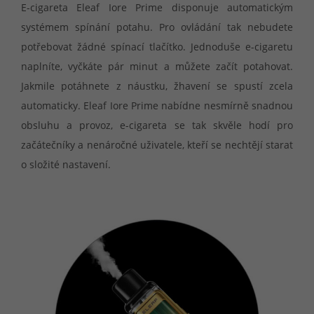
E-cigareta Eleaf Iore Prime disponuje automatickým
systémem spínání potahu. Pro ovládání tak nebudete
potřebovat žádné spínací tlačítko. Jednoduše e-cigaretu
naplníte, vyčkáte pár minut a můžete začít potahovat.
Jakmile potáhnete z náustku, žhavení se spustí zcela
automaticky. Eleaf Iore Prime nabídne nesmírně snadnou
obsluhu a provoz, e-cigareta se tak skvěle hodí pro
začátečníky a nenáročné uživatele, kteří se nechtějí starat
o složité nastavení.