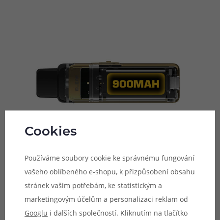
Cookies
Používáme soubory cookie ke správnému fungování
vašeho oblíbeného e-shopu, k přizpůsobení obsahu
stránek vašim potřebám, ke statistickým a
Přizpůsobení tuhosti potahu
marketingovým účelům a personalizaci reklam od
V boční části e-cigarety Iore Prime se nachází manuální
Googlu
i dalších společností. Kliknutím na tlačítko