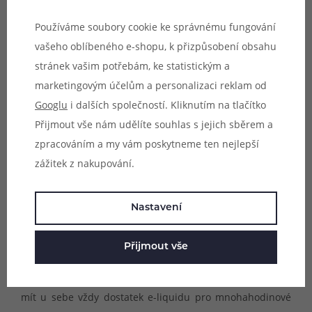
Používáme soubory cookie ke správnému fungování
vašeho oblíbeného e-shopu, k přizpůsobení obsahu
stránek vašim potřebám, ke statistickým a
marketingovým účelům a personalizaci reklam od
Googlu
i dalších společností. Kliknutím na tlačítko
Přijmout vše nám udělíte souhlas s jejich sběrem a
zpracováním a my vám poskytneme ten nejlepší
zážitek z nakupování.
Nastavení
Praktické doplňování
Friobar Nano V2 Duomesh nabídne obrovský objem
Přijmout vše
integrované cartridge. Ta totiž pojme až 5ml e-liquidu.
Díky této kapacitě nebude nutné často doplňovat, budete
mít u sebe vždy dostatek e-liquidu pro mnohahodinové