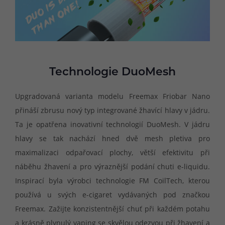
Technologie DuoMesh
Upgradovaná varianta modelu Freemax Friobar Nano
přináší zbrusu nový typ integrované žhavící hlavy v jádru.
Ta je opatřena inovativní technologií DuoMesh. V jádru
hlavy se tak nachází hned dvě mesh pletiva pro
maximalizaci odpařovací plochy, větší efektivitu při
náběhu žhavení a pro výraznější podání chuti e-liquidu.
Inspirací byla výrobci technologie FM CoilTech, kterou
používá u svých e-cigaret vydávaných pod značkou
Freemax. Zažijte konzistentnější chuť při každém potahu
a krásně plynulý vaping se skvělou odezvou při žhavení a