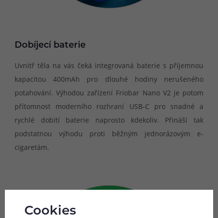
Dobíjecí baterie
Uvnitř těla na vás čeká integrovaná baterie s příjemnou
kapacitou 400mAh pro dlouhé hodiny nerušeného
potahování. Výhodou zařízení Friobar Nano V2 je potom
přítomnost moderního rozhraní USB-C pro snadné a
rychlé dobití baterie naprosto kdekoliv. Přináší tak
podstatnou výhodu proti běžným jednorázovým e-
cigaretám.
Cookies