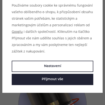
Plně regulovatelné airflow
Používáme soubory cookie ke správnému fungování
vašeho oblíbeného e-shopu, k přizpůsobení obsahu
Přímo pod nasazenou cartridgí se nachází otvor pro
stránek vašim potřebám, ke statistickým a
přísun vzduchu do cartridge během potahování.
marketingovým účelům a personalizaci reklam od
Otáčením cartridge na těle baterie si tento otvor
Googlu
i dalších společností. Kliknutím na tlačítko
otevíráte, nebo přivíráte, díky čemuž si budete moci velice
Přijmout vše nám udělíte souhlas s jejich sběrem a
pohodlně, rychle a snadno upravit výslednou tuhost
zpracováním a my vám poskytneme ten nejlepší
potahu. Regulace přívodu vzduchu ještě nikdy nebyla
zážitek z nakupování.
snazší.
Nastavení
Přijmout vše