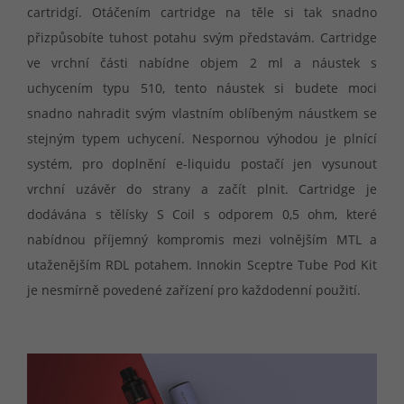
cartridgí. Otáčením cartridge na těle si tak snadno
přizpůsobíte tuhost potahu svým představám. Cartridge
ve vrchní části nabídne objem 2 ml a náustek s
uchycením typu 510, tento náustek si budete moci
snadno nahradit svým vlastním oblíbeným náustkem se
stejným typem uchycení. Nespornou výhodou je plnící
systém, pro doplnění e-liquidu postačí jen vysunout
vrchní uzávěr do strany a začít plnit. Cartridge je
dodávána s tělísky S Coil s odporem 0,5 ohm, které
nabídnou příjemný kompromis mezi volnějším MTL a
utaženějším RDL potahem. Innokin Sceptre Tube Pod Kit
je nesmírně povedené zařízení pro každodenní použití.