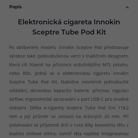
Popis
Elektronická cigareta Innokin
Sceptre Tube Pod Kit
Po oblíbeném modelu Innokin Sceptre Pod představuje
výrobce také zjednodušenou verzi s tradičním designem,
která cílí hlavně na příznivce vzdušnějšího MTL potahu,
nebo RDL. Jedná se o elektronickou cigaretu Innokin
Sceptre Tube Pod Kit. Nabídne nesmírně jednoduché
ovládání, obrovskou kapacitu baterie, přesnou regulaci
airflow, ergonomické zpracování a port USB-C pro snadné
dobíjení. Délka e-cigarety Sceptre Tube Pod činí 118,2
mm a její průměr se zastavil na krásných 20 mm. Při
potahování se příjemně drží v ruce díky kovovému tělu z
kvalitní zinkové slitiny. Uvnitř těla najdete integrovanou