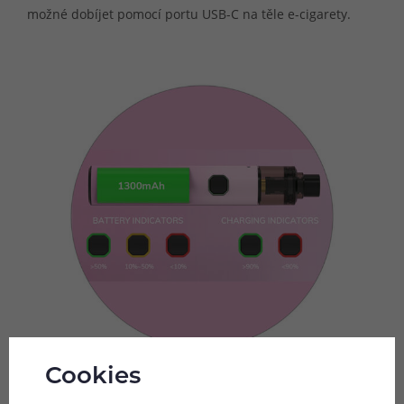
možné dobíjet pomocí portu USB-C na těle e-cigarety.
Cookies