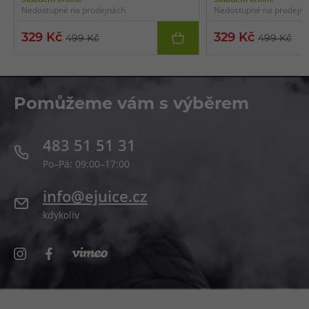
regulace air-flow, dva režimy výstupu,
regulace air-flow, dva re
Nedostupné na prodejnách
Nedostupné na prodejn
indikace stavu baterie, výsuvné vrchní
indikace stavu baterie, v
plnění.
plnění.
329 Kč
329 Kč
499 Kč
499 Kč
Pomůžeme vám s výběrem
483 51 51 31
Po–Pá: 09:00–17:00
info@ejuice.cz
kdykoliv