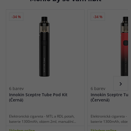
-34 %
-34 %
6 barev
6 barev
Innokin Sceptre Tube Pod Kit
Innokin Sceptre Tub
(Černá)
(Červená)
Elektronická cigareta - MTL a RDL potah,
Elektronická cigareta - 
baterie 1300mAh, objem 2ml, manuální
baterie 1300mAh, objem
spínání, výkon 18-20W, dobíjení USB-C,
spínání, výkon 18-20W, dobíjení USB-C,
Skladem online
Skladem online