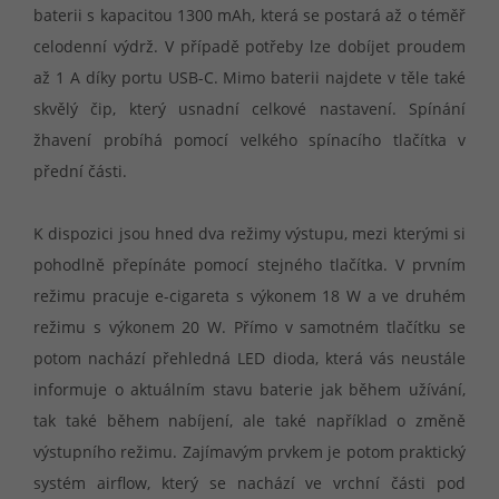
baterii s kapacitou 1300 mAh, která se postará až o téměř
celodenní výdrž. V případě potřeby lze dobíjet proudem
až 1 A díky portu USB-C. Mimo baterii najdete v těle také
skvělý čip, který usnadní celkové nastavení. Spínání
žhavení probíhá pomocí velkého spínacího tlačítka v
přední části.
K dispozici jsou hned dva režimy výstupu, mezi kterými si
pohodlně přepínáte pomocí stejného tlačítka. V prvním
režimu pracuje e-cigareta s výkonem 18 W a ve druhém
režimu s výkonem 20 W. Přímo v samotném tlačítku se
potom nachází přehledná LED dioda, která vás neustále
informuje o aktuálním stavu baterie jak během užívání,
tak také během nabíjení, ale také například o změně
výstupního režimu. Zajímavým prvkem je potom praktický
systém airflow, který se nachází ve vrchní části pod