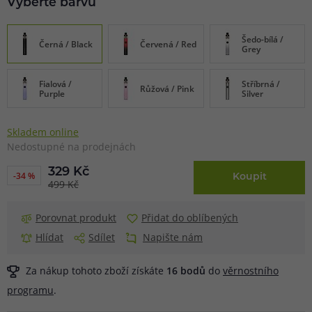
Vyberte barvu
Šedo-bílá /
Černá / Black
Červená / Red
Grey
Fialová /
Stříbrná /
Růžová / Pink
Purple
Silver
Skladem online
Nedostupné na prodejnách
329 Kč
-34 %
Koupit
499 Kč
Porovnat produkt
Přidat do oblíbených
Hlídat
Sdílet
Napište nám
Za nákup tohoto zboží získáte
16
bodů
do
věrnostního
programu
.