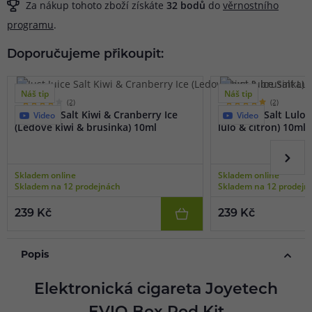
Za nákup tohoto zboží získáte
32
bodů
do
věrnostního
programu
.
Doporučujeme přikoupit:
Náš tip
Náš tip
(2)
(2)
Just Juice Salt Kiwi & Cranberry Ice
Just Juice Salt Lulo
Video
Video
(Ledové kiwi & brusinka) 10ml
lulo & citron) 10ml
Skladem online
Skladem online
Skladem na 12 prodejnách
Skladem na 12 prodejn
239 Kč
239 Kč
Popis
Elektronická cigareta Joyetech