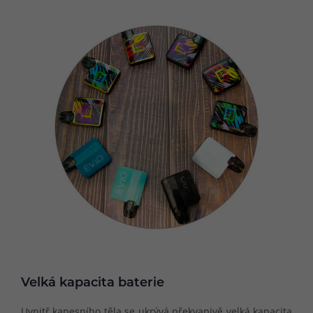
Velká kapacita baterie
Uvnitř kapesního těla se ukrývá překvapivě velká kapacita