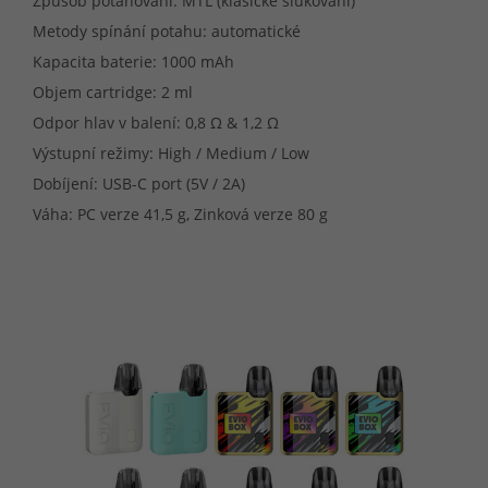
Způsob potahování: MTL (klasické šlukování)
Metody spínání potahu: automatické
Kapacita baterie: 1000 mAh
Objem cartridge: 2 ml
Odpor hlav v balení: 0,8 Ω & 1,2 Ω
Výstupní režimy: High / Medium / Low
Dobíjení: USB-C port (5V / 2A)
Váha: PC verze 41,5 g, Zinková verze 80 g