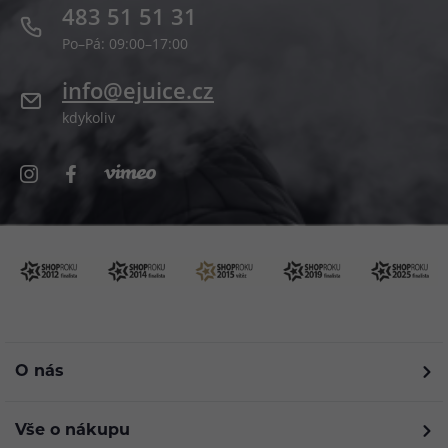
483 51 51 31
Po–Pá: 09:00–17:00
info@ejuice.cz
kdykoliv
O nás
Vše o nákupu