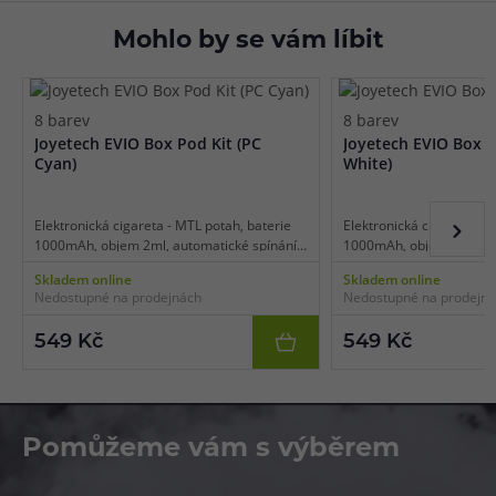
Mohlo by se vám líbit
8 barev
8 barev
Joyetech EVIO Box Pod Kit (PC
Joyetech EVIO Box P
Cyan)
White)
Elektronická cigareta - MTL potah, baterie
Elektronická cigareta - M
1000mAh, objem 2ml, automatické spínání,
1000mAh, objem 2ml, aut
automatický výkon, dobíjení USB-C, čipset
automatický výkon, dobíj
Skladem online
Skladem online
AST, haptická odezva, tři režimy výstupu.
AST, haptická odezva, tři
Nedostupné na prodejnách
Nedostupné na prodejn
549 Kč
549 Kč
Pomůžeme vám s výběrem