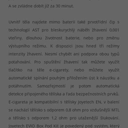
A se zvládne dobít již za 30 minut.
Uvnitř těla najdete mimo baterii také prvotřídní čip s
technologií AST pro bleskurychlý náběh žhavení 0,001
vteřiny, dlouhou životnost baterie, nebo pro změnu
výstupního režimu. K dispozici jsou hned tři režimy
intenzity žhavení. Nesmí chybět ani podpora obou typů
potahování. Pro spuštění žhavení tak můžete využít
tlačítko na těle e-cigarety, nebo můžete využít
automatické spínání pouhým přiložením úst k náustku a
potáhnutím. Samozřejmostí je potom automatická
detekce připojeného tělíska a řada bezpečnostních prvků.
E-cigareta je kompatibilní s tělísky Joyetech EN, v balení
se nachází tělísko s odporem 0,8 ohm pro vzdušnější MTL
a tělísko s odporem 1,2 ohm pro utaženější šlukování.
Joyetech EVIO Box Pod Kit je povedený pod systém, který