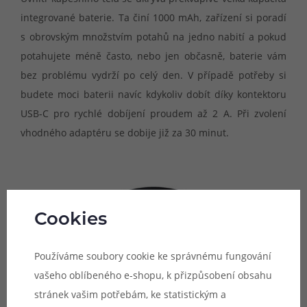
integrované baterie. Ta činí 1000 mAh, zařízení si poradí
s obrovským množstvím potahů na jedno nabití a pokud
potahujete méně často, nebo jen občasně, baterie vám
bez problému vydrží po celý den. V případě potřeby si
budete moci baterii navíc kdykoliv dobít díky kontektoru
USB-C pro rychlé dobíjení proudem až 2 A. Při zvolení
vhodného adaptéru se dobije již za 30 minut.
Cookies
Používáme soubory cookie ke správnému fungování
vašeho oblíbeného e-shopu, k přizpůsobení obsahu
stránek vašim potřebám, ke statistickým a