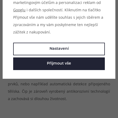
marketingovým účelům a personalizaci reklam od
Googlu
i dalších společností. Kliknutím na tlačítko
Přijmout vše nám udělíte souhlas s jejich sběrem a
zpracováním a my vám poskytneme ten nejlepší
zážitek z nakupování.
Nastavení
Inovativní AST technologie
Součástí výbavy zařízení je zbrusu nový čip s technologií
Přijmout vše
AST pro instantní náběh žhavení, perfektní funkčnost a
stabilní chod. Samozřejmostí je celá řada bezpečnostních
prvků, nebo například automatická detekce připojeného
tělíska. Čip je zároveň vyrobený antikorozivní technologií
a zachovává si dlouhou životnost.