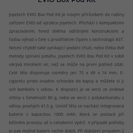
EVIO Box Pod Kit
Joyetech EVIO Box Pod Kit je novým přírůstkem do rodiny
zařízení EVIO od výrobce Joyetech. Přichází s kompaktním
zpracováním, hned dvěma odlišnými konstrukcemi a
řadou výhod v čele s prvotřídním čipem s technologií AST.
Nesmí chybět také vynikající podání chuti, nebo třeba dvě
metody spínání potahu. Joyetech EVIO Box Pod Kit v sobě
ukrývá mnohem víc, než se může na první pohled zdát.
Celé tělo disponuje rozměry jen 75 x 49 x 14 mm. E-
cigaretu proto snadno schováte do kapsy a můžete si ji
vzít kamkoliv s sebou. K dispozici je ve verzi ze zinkové
slitiny s hmotností 80 g, nebo ve verzi z polykarbonátu s
váhou pouhých 41,5 g. Uvnitř těla se nachází integrovaná
baterie s kapacitou 1000 mAh, která se postará při
běžném provozu až o celodenní výdrž. V případě potřeby
je pak možné baterii rychle dobít. Při dobíjení proudem 2