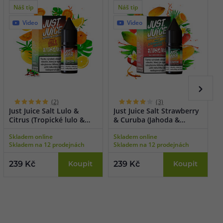
Náš tip
Náš tip
Video
Video
(2)
(3)
Just Juice Salt Lulo &
Just Juice Salt Strawberry
J
Citrus (Tropické lulo &
& Curuba (Jahoda &
L
citron) 10ml
curuba) 10ml
1
Skladem online
Skladem online
S
Skladem na 12 prodejnách
Skladem na 12 prodejnách
S
239 Kč
Koupit
239 Kč
Koupit
2