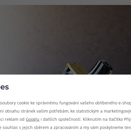
es
soubory cookie ke správnému fungování vašeho oblíbeného e-shop
ní obsahu stránek vašim potřebám, ke statistickým a marketingov
aci reklam od
Googlu
i dalších společností. Kliknutím na tlačítko Př
e souhlas s jejich sběrem a zpracováním a my vám poskytneme ten