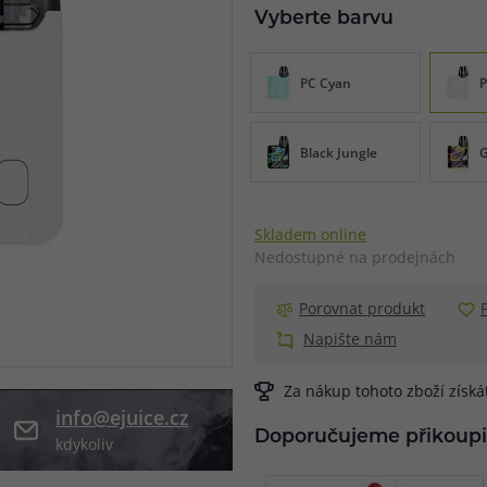
Vyberte barvu
při nákupu vědět
m, podle čeho se rozhodnout
nější, než si myslíte
PC Cyan
P
Black Jungle
G
Skladem online
Nedostupné na prodejnách
Porovnat produkt
Napište nám
Za nákup tohoto zboží získ
info@ejuice.cz
Doporučujeme přikoupi
kdykoliv