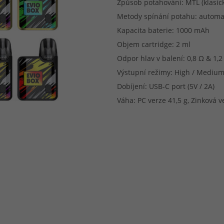
Způsob potahování: MTL (klasick
Metody spínání potahu: automa
Kapacita baterie: 1000 mAh
Objem cartridge: 2 ml
Odpor hlav v balení: 0,8 Ω & 1,2
Výstupní režimy: High / Medium
Dobíjení: USB-C port (5V / 2A)
Váha: PC verze 41,5 g, Zinková v