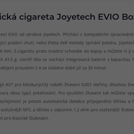
ická cigareta Joyetech EVIO Bo
ízení EVIO od výrobce Joyetech. Přichází s kompaktním zpracován
ající podání chuti, nebo třeba dvě metody spínání potahu. Joyet
 mm. E-cigaretu proto snadno schováte do kapsy a můžete si ji vzí
h 41,5 g. Uvnitř těla se nachází integrovaná baterie s kapacitou
dobíjení proudem 2 A se zvládne dobít již za 30 minut.
ogií AST pro bleskurychlý náběh žhavení 0,001 vteřiny, dlouhou ž
pora obou typů potahování. Pro spuštění žhavení tak můžete využí
řejmostí je potom automatická detekce připojeného tělíska a řad
 vzdušnější MTL a tělísko s odporem 1,2 ohm pro utaženější šlukov
 pro klasické šlukování.