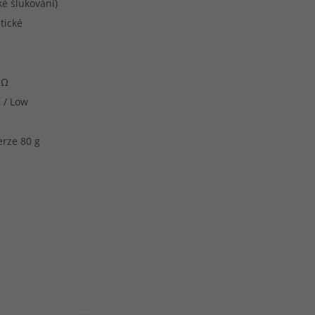
é šlukování)
tické
 Ω
 / Low
erze 80 g