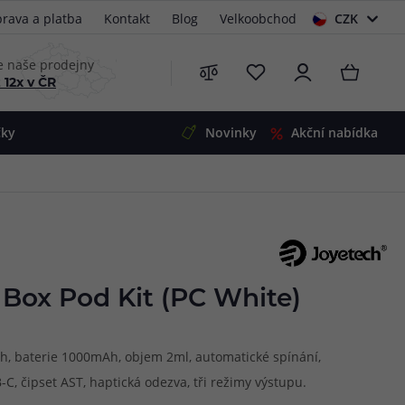
rava a platba
Kontakt
Blog
Velkoobchod
CZK
EUR
e naše prodejny
 12x v ČR
čky
Novinky
Akční nabídka
e
i-Ohm
illa
 Alpha
4
G5
 S&V
Box Pod Kit (PC White)
 V2
00 Pro
Mini
S&V
ah, baterie 1000mAh, objem 2ml, automatické spínání,
220
 3v1
45
C, čipset AST, haptická odezva, tři režimy výstupu.
Zobrazit produkty
Zobrazit produkty
Zobrazit produkty
Zobrazit produkty
Zobrazit produkty
Zobrazit produkty