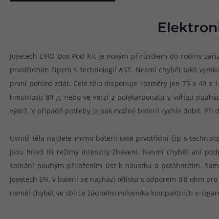
Elektron
Joyetech EVIO Box Pod Kit je novým přírůstkem do rodiny zař
prvotřídním čipem s technologií AST. Nesmí chybět také vynik
první pohled zdát. Celé tělo disponuje rozměry jen 75 x 49 x 14
hmotností 80 g, nebo ve verzi z polykarbonátu s váhou pouhýc
výdrž. V případě potřeby je pak možné baterii rychle dobít. Při 
Uvnitř těla najdete mimo baterii také prvotřídní čip s technol
jsou hned tři režimy intenzity žhavení. Nesmí chybět ani pod
spínání pouhým přiložením úst k náustku a potáhnutím. Samoz
Joyetech EN, v balení se nachází tělísko s odporem 0,8 ohm pro
neměl chybět ve sbírce žádného milovníka kompaktních e-cigaret