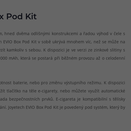
x Pod Kit
ím, hned dvěma odlišnými konstrukcemi a řadou výhod v čele s
ech EVIO Box Pod Kit v sobě ukrývá mnohem víc, než se může na
t kamkoliv s sebou. K dispozici je ve verzi ze zinkové slitiny s
 1000 mAh, která se postará při běžném provozu až o celodenní
ivotnost baterie, nebo pro změnu výstupního režimu. K dispozici
t tlačítko na těle e-cigarety, nebo můžete využít automatické
a bezpečnostních prvků. E-cigareta je kompatibilní s tělísky
ání. Joyetech EVIO Box Pod Kit je povedený pod systém, který by