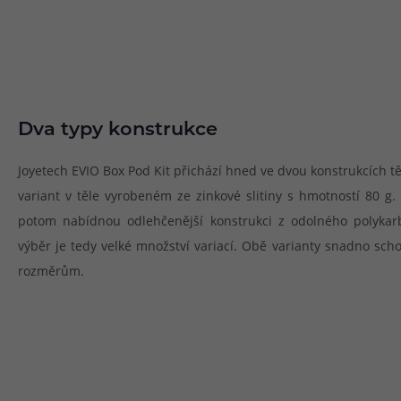
Dva typy konstrukce
Joyetech EVIO Box Pod Kit přichází hned ve dvou konstrukcích těl
variant v těle vyrobeném ze zinkové slitiny s hmotností 80 g. 
potom nabídnou odlehčenější konstrukci z odolného polykar
výběr je tedy velké množství variací. Obě varianty snadno sc
rozměrům.