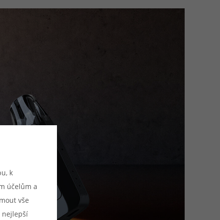
u, k
ým účelům a
ijmout vše
 nejlepší