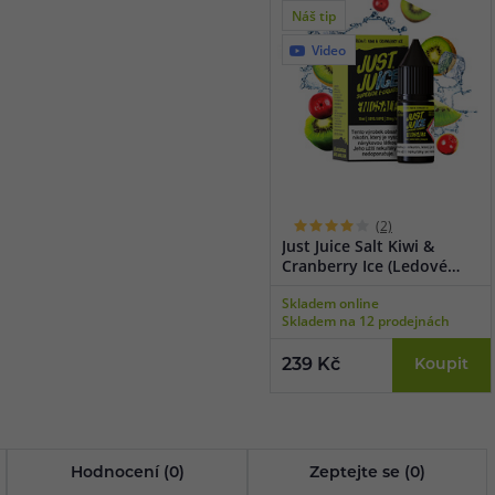
Náš tip
Video
(2)
Just Juice Salt Kiwi &
Cranberry Ice (Ledové
kiwi & brusinka) 10ml
Skladem online
Skladem na 12 prodejnách
239 Kč
Koupit
Hodnocení (0)
Zeptejte se (0)