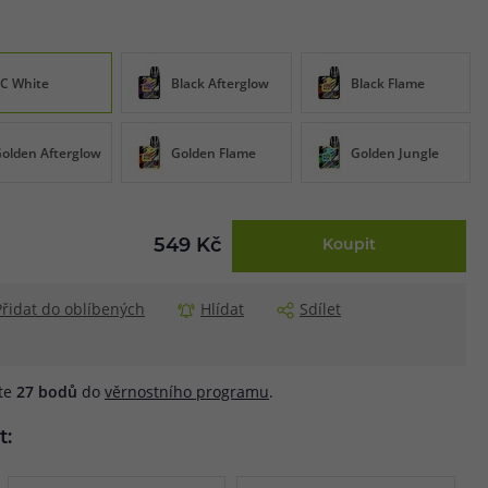
C White
Black Afterglow
Black Flame
olden Afterglow
Golden Flame
Golden Jungle
549 Kč
Koupit
Přidat do oblíbených
Hlídat
Sdílet
áte
27
bodů
do
věrnostního programu
.
t: