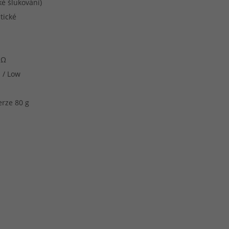
é šlukování)
tické
 Ω
 / Low
erze 80 g