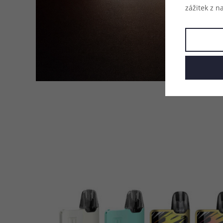
zážitek z n