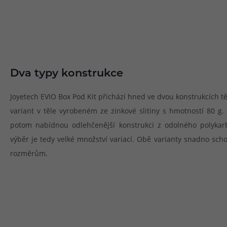
Dva typy konstrukce
Joyetech EVIO Box Pod Kit přichází hned ve dvou konstrukcích těl
variant v těle vyrobeném ze zinkové slitiny s hmotností 80 g. 
potom nabídnou odlehčenější konstrukci z odolného polykar
výběr je tedy velké množství variací. Obě varianty snadno sc
rozměrům.