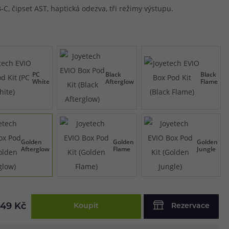
C, čipset AST, haptická odezva, tři režimy výstupu.
PC
Black
Black
White
Afterglow
Flame
Golden
Golden
Golden
Afterglow
Flame
Jungle
49 Kč
Koupit
Rezervace