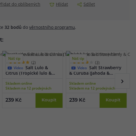
Přidat do oblíbených
Hlídat
Sdílet
áte
32
bodů
do
věrnostního programu
.
t:
Náš tip
Náš tip
(2)
(3)
Just Juice Salt Lulo &
Just Juice Salt Strawberry
J
Video
Video
Citrus (Tropické lulo &
& Curuba (Jahoda &
L
citron) 10ml
curuba) 10ml
1
Skladem online
Skladem online
S
Skladem na 12 prodejnách
Skladem na 12 prodejnách
S
239 Kč
Koupit
239 Kč
Koupit
2