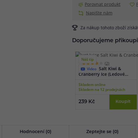
Porovnat produkt
Napište nám
Za nákup tohoto zboží získ
Doporučujeme přikoupi
Náš tip
(2)
Just Juice Salt Kiwi &
Video
Cranberry Ice (Ledové
kiwi & brusinka) 10ml
Skladem online
Skladem na 12 prodejnách
239 Kč
Koupit
Hodnocení (0)
Zeptejte se (0)