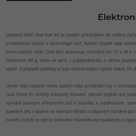
Elektron
Joyetech EVIO Box Pod Kit je novým přírůstkem do rodiny zař
prvotřídním čipem s technologií AST. Nesmí chybět také vynik
první pohled zdát. Celé tělo disponuje rozměry jen 75 x 49 x 14
hmotností 80 g, nebo ve verzi z polykarbonátu s váhou pouhýc
výdrž. V případě potřeby je pak možné baterii rychle dobít. Při 
Uvnitř těla najdete mimo baterii také prvotřídní čip s technol
jsou hned tři režimy intenzity žhavení. Nesmí chybět ani pod
spínání pouhým přiložením úst k náustku a potáhnutím. Samoz
Joyetech EN, v balení se nachází tělísko s odporem 0,8 ohm pro
neměl chybět ve sbírce žádného milovníka kompaktních e-cigaret