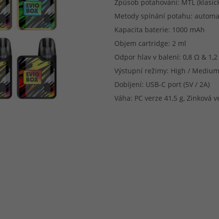
Způsob potahování: MTL (klasick
Metody spínání potahu: automa
Kapacita baterie: 1000 mAh
Objem cartridge: 2 ml
Odpor hlav v balení: 0,8 Ω & 1,2
Výstupní režimy: High / Medium
Dobíjení: USB-C port (5V / 2A)
Váha: PC verze 41,5 g, Zinková v