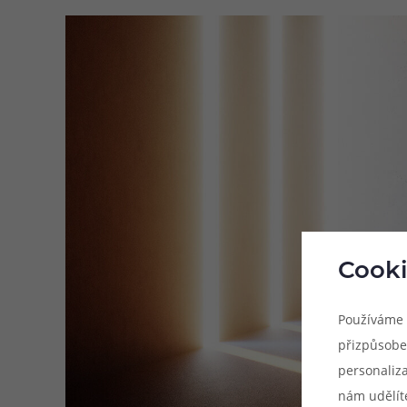
Cooki
Používáme 
přizpůsobe
personaliz
nám udělít