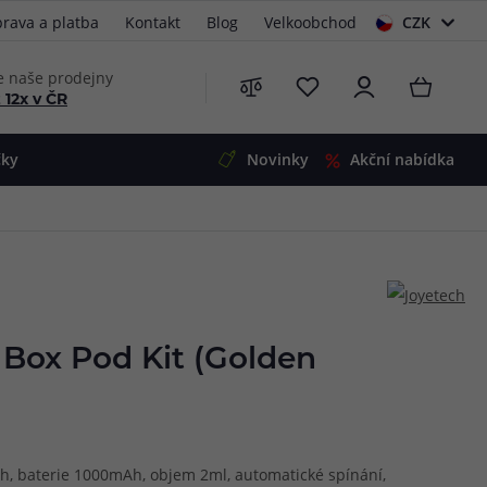
rava a platba
Kontakt
Blog
Velkoobchod
CZK
EUR
e naše prodejny
 12x v ČR
čky
Novinky
Akční nabídka
e
i-Ohm
illa
 Alpha
4
G5
 S&V
 Box Pod Kit (Golden
 V2
00 Pro
Mini
S&V
220
 3v1
45
ah, baterie 1000mAh, objem 2ml, automatické spínání,
Zobrazit produkty
Zobrazit produkty
Zobrazit produkty
Zobrazit produkty
Zobrazit produkty
Zobrazit produkty