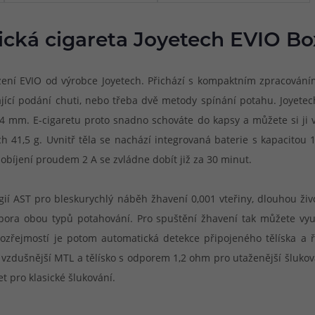
ická cigareta Joyetech EVIO Bo
ízení EVIO od výrobce Joyetech. Přichází s kompaktním zpracován
ající podání chuti, nebo třeba dvě metody spínání potahu. Joyet
 mm. E-cigaretu proto snadno schováte do kapsy a můžete si ji vzí
h 41,5 g. Uvnitř těla se nachází integrovaná baterie s kapacitou
dobíjení proudem 2 A se zvládne dobít již za 30 minut.
ogií AST pro bleskurychlý náběh žhavení 0,001 vteřiny, dlouhou ž
pora obou typů potahování. Pro spuštění žhavení tak můžete využí
řejmostí je potom automatická detekce připojeného tělíska a řad
 vzdušnější MTL a tělísko s odporem 1,2 ohm pro utaženější šlukov
 pro klasické šlukování.