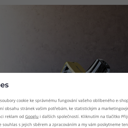
es
soubory cookie ke správnému fungování vašeho oblíbeného e-shop
ní obsahu stránek vašim potřebám, ke statistickým a marketingov
aci reklam od
Googlu
i dalších společností. Kliknutím na tlačítko Př
e souhlas s jejich sběrem a zpracováním a my vám poskytneme ten