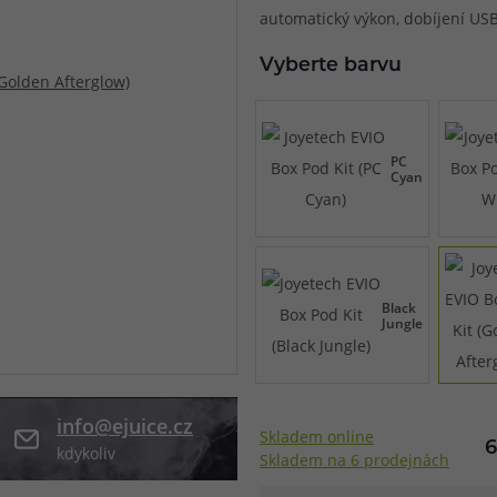
automatický výkon, dobíjení USB-
při nákupu vědět
m, podle čeho se rozhodnout
nější, než si myslíte
Vyberte barvu
PC
Cyan
Black
Jungle
info@ejuice.cz
Skladem online
6
kdykoliv
Skladem na 6 prodejnách