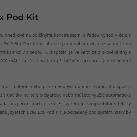
x Pod Kit
ím, hned dvěma odlišnými konstrukcemi a řadou výhod v čele s
ech EVIO Box Pod Kit v sobě ukrývá mnohem víc, než se může na
t kamkoliv s sebou. K dispozici je ve verzi ze zinkové slitiny s
 1000 mAh, která se postará při běžném provozu až o celodenní
ivotnost baterie, nebo pro změnu výstupního režimu. K dispozici
t tlačítko na těle e-cigarety, nebo můžete využít automatické
a bezpečnostních prvků. E-cigareta je kompatibilní s tělísky
ání. Joyetech EVIO Box Pod Kit je povedený pod systém, který by