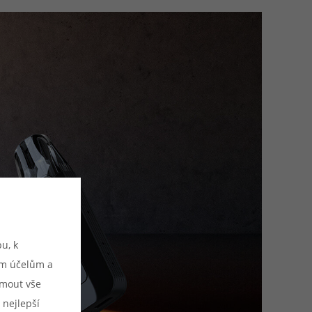
u, k
ým účelům a
ijmout vše
 nejlepší