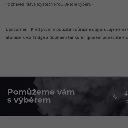
1x žhavící hlava Joyetech ProC-BF (dle výběru)
Upozornění: Před prvním použitím důrazně doporučujeme nakapa
atomizéru/cartridge a doplnění tanku e-liquidem ponechte e-ci
Pomůžeme vám
4
s výběrem
P