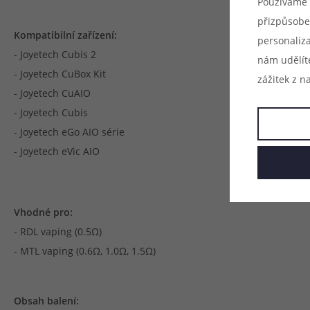
Používáme 
přizpůsobe
Kompatibilní zařízení:
personaliz
- Joyetech Cubis 2
nám udělít
- Joyetech CuBox Kit
zážitek z n
- Joyetech CuAIO
- Joyetech Cubis
- Joyetech eGo AIO série
- Joyetech eVic AIO
Vhodné pro:
- RDL vaping (0.5Ω)
- MTL vaping (0.6Ω, 1.0Ω, 1.5Ω)
Obsah balení: