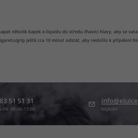
t několik kapek e-liquidu do středu žhavící hlavy, aby se vata u
garetu/grip ještě cca 10 minut odstát, aby nedošlo k připálení hl
83 51 51 31
info@ejuice
o–Pá: 09:00–17:00
kdykoliv