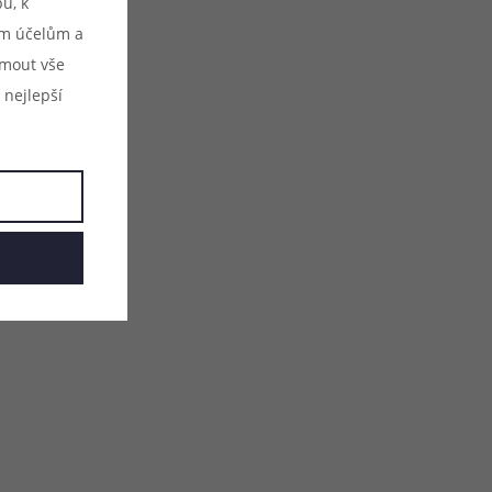
u, k
ým účelům a
ijmout vše
 nejlepší