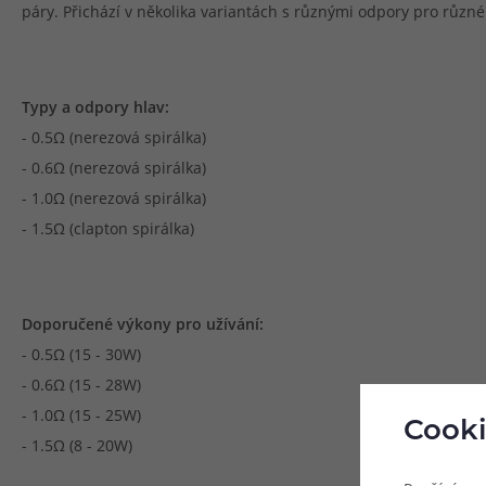
páry. Přichází v několika variantách s různými odpory pro různé
Typy a odpory hlav:
- 0.5Ω (nerezová spirálka)
- 0.6Ω (nerezová spirálka)
- 1.0Ω (nerezová spirálka)
- 1.5Ω (clapton spirálka)
Doporučené výkony pro užívání:
- 0.5Ω (15 - 30W)
- 0.6Ω (15 - 28W)
- 1.0Ω (15 - 25W)
Cooki
- 1.5Ω (8 - 20W)