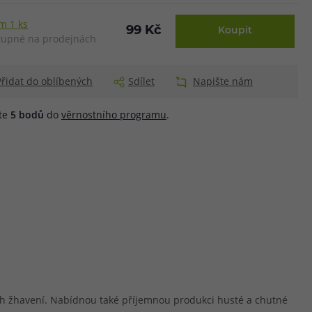
m 1 ks
99 Kč
Koupit
upné na prodejnách
Přidat do oblíbených
Sdílet
Napište nám
áte
5
bodů
do
věrnostního programu
.
běh žhavení. Nabídnou také příjemnou produkci husté a chutné