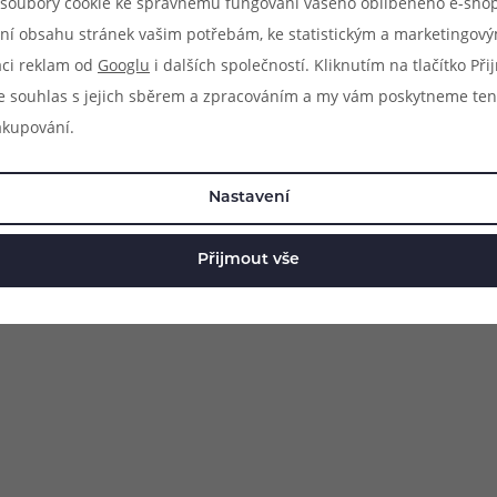
soubory cookie ke správnému fungování vašeho oblíbeného e-shop
ní obsahu stránek vašim potřebám, ke statistickým a marketingov
aci reklam od
Googlu
i dalších společností. Kliknutím na tlačítko Př
e souhlas s jejich sběrem a zpracováním a my vám poskytneme ten
akupování.
Nastavení
Přijmout vše