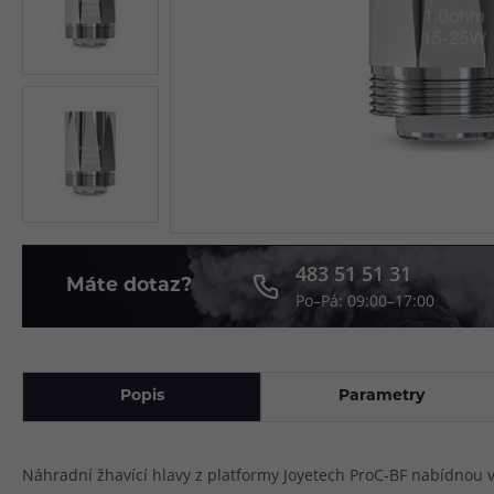
Článek:
Vybíráme e-liquid, aneb co potřebujete 
Článek:
Vybíráte první e-cigaretu? Poradíme vá
Článek:
Jak namíchat vlastní e-liquid? Je to snad
483 51 51 31
Máte dotaz?
Po–Pá: 09:00–17:00
Popis
Parametry
Náhradní žhavící hlavy z platformy Joyetech ProC-BF nabídnou 