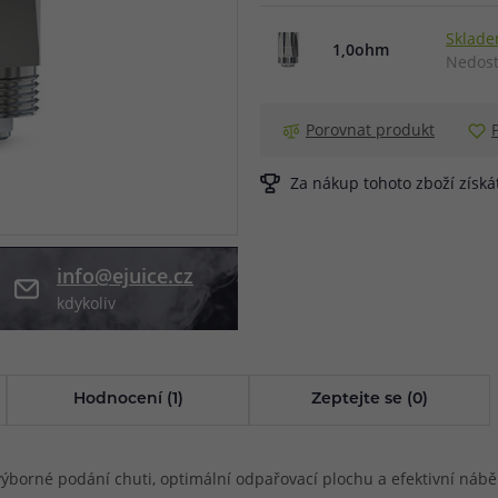
při nákupu vědět
Sklade
1,0ohm
m, podle čeho se rozhodnout
nější, než si myslíte
Nedost
Porovnat produkt
Za nákup tohoto zboží získ
info@ejuice.cz
kdykoliv
Hodnocení (1)
Zeptejte se (0)
výborné podání chuti, optimální odpařovací plochu a efektivní ná