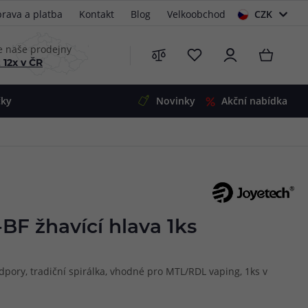
rava a platba
Kontakt
Blog
Velkoobchod
CZK
EUR
e naše prodejny
 12x v ČR
čky
Novinky
Akční nabídka
e
i-Ohm
illa
 Alpha
4
G5
 S&V
BF žhavící hlava 1ks
 V2
00 Pro
Mini
S&V
dpory, tradiční spirálka, vhodné pro MTL/RDL vaping, 1ks v
220
 3v1
45
Zobrazit produkty
Zobrazit produkty
Zobrazit produkty
Zobrazit produkty
Zobrazit produkty
Zobrazit produkty