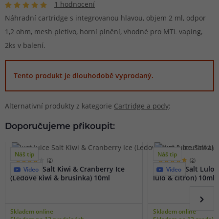
1 hodnocení
Náhradní cartridge s integrovanou hlavou, objem 2 ml, odpor
1,2 ohm, mesh pletivo, horní plnění, vhodné pro MTL vaping,
2ks v balení.
Tento produkt je dlouhodobě vyprodaný.
Alternativní produkty z kategorie
Cartridge a pody
:
Doporučujeme přikoupit:
Náš tip
Náš tip
(2)
(2)
Just Juice Salt Kiwi & Cranberry Ice
Just Juice Salt Lulo
Video
Video
(Ledové kiwi & brusinka) 10ml
lulo & citron) 10ml
Skladem online
Skladem online
Skladem na 12 prodejnách
Skladem na 12 prodejn