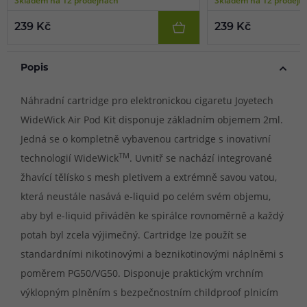
239 Kč
239 Kč
Popis
Náhradní cartridge pro elektronickou cigaretu Joyetech
WideWick Air Pod Kit disponuje základním objemem 2ml.
Jedná se o kompletně vybavenou cartridge s inovativní
TM
technologií WideWick
. Uvnitř se nachází integrované
žhavící tělísko s mesh pletivem a extrémně savou vatou,
která neustále nasává e-liquid po celém svém objemu,
aby byl e-liquid přiváděn ke spirálce rovnoměrně a každý
potah byl zcela výjimečný. Cartridge lze použít se
standardními nikotinovými a beznikotinovými náplněmi s
poměrem PG50/VG50. Disponuje praktickým vrchním
výklopným plněním s bezpečnostním childproof plnicím