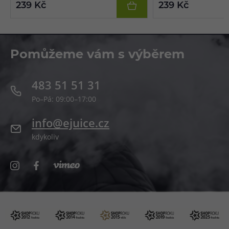
239 Kč
239 Kč
Vše je potom v závěru doplněno o chladivý
plátků citronu.
efekt v podobě mrazivé coolady.
Pomůžeme vám s výběrem
483 51 51 31
Po–Pá: 09:00–17:00
info@ejuice.cz
kdykoliv