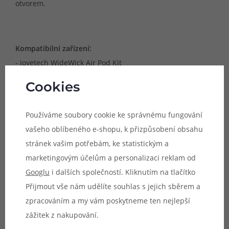
otvorem.
Kompatibilní zařízení:
- Joyetech WideWick Air Pod Kit
Cookies
Dostupné odpory a styly potahování:
- 1,2Ω (MTL vaping)
Používáme soubory cookie ke správnému fungování
vašeho oblíbeného e-shopu, k přizpůsobení obsahu
stránek vašim potřebám, ke statistickým a
Objem:
2ml
marketingovým účelům a personalizaci reklam od
TM
Typ spirálky:
mesh (technologie WideWick
)
Googlu
i dalších společností. Kliknutím na tlačítko
Obsah balení:
Přijmout vše nám udělíte souhlas s jejich sběrem a
2x cartridge Joyetech WideWick Air Pod (2ml)
zpracováním a my vám poskytneme ten nejlepší
zážitek z nakupování.
Parametry