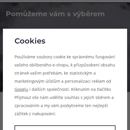
Pomůžeme vám s výběrem
483 51 51 31
Po–Pá: 09:00–17:00
Cookies
info@ejuice.cz
Používáme soubory cookie ke správnému fungování
kdykoliv
vašeho oblíbeného e-shopu, k přizpůsobení obsahu
stránek vašim potřebám, ke statistickým a
marketingovým účelům a personalizaci reklam od
Googlu
i dalších společností. Kliknutím na tlačítko
Přijmout vše nám udělíte souhlas s jejich sběrem a
zpracováním a my vám poskytneme ten nejlepší
zážitek z nakupování.