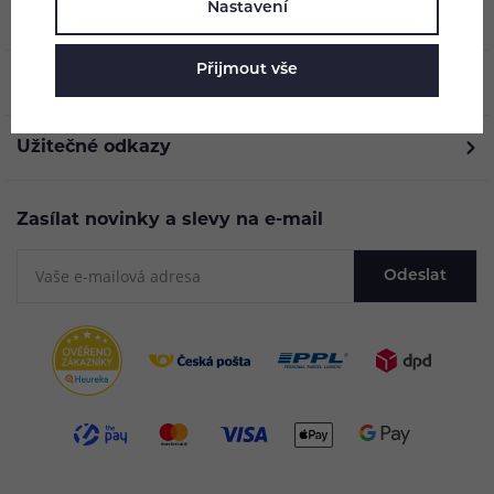
Nastavení
O nás
Přijmout vše
Vše o nákupu
Užitečné odkazy
Zasílat novinky a slevy na e-mail
Odeslat