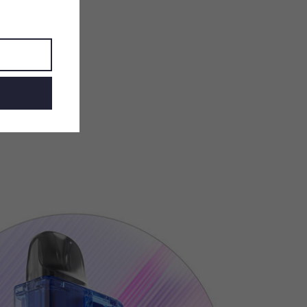
 max 2A adaptér)