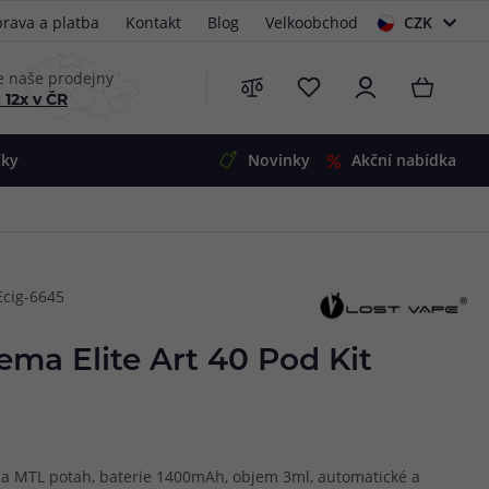
rava a platba
Kontakt
Blog
Velkoobchod
CZK
EUR
e naše prodejny
 12x v ČR
čky
Novinky
Akční nabídka
e
i-Ohm
illa
Ecig-6645
 Alpha
4
G5
 S&V
ema Elite Art 40 Pod Kit
 V2
00 Pro
Mini
S&V
220
 3v1
45
L a MTL potah, baterie 1400mAh, objem 3ml, automatické a
Zobrazit produkty
Zobrazit produkty
Zobrazit produkty
Zobrazit produkty
Zobrazit produkty
Zobrazit produkty