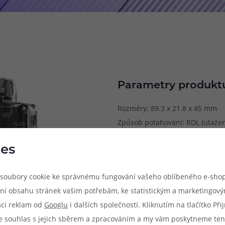
Parametry produkt
Rozměry: 89.3 x 21.8 x 45 mm
Způsob potahování: RDL (utažené
šlukování)
es
Metody spínání potahu: automa
Výstupní výkon: 5 - 40 W
soubory cookie ke správnému fungování vašeho oblíbeného e-shop
Kapacita baterie: 1400 mAh
ní obsahu stránek vašim potřebám, ke statistickým a marketingov
Napětí baterie: 3.0 - 4.2 V
aci reklam od
Googlu
i dalších společností. Kliknutím na tlačítko Př
Odpor cartridgí v balení: 0.3 Ω /
e souhlas s jejich sběrem a zpracováním a my vám poskytneme ten
Objem cartridgí v balení: 3 ml