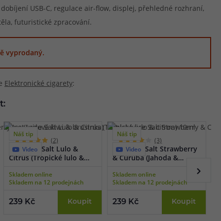
obíjení USB-C, regulace air-flow, displej, přehledné rozhraní,
la, futuristické zpracování.
ě vyprodaný.
ie
Elektronické cigarety
:
t:
Náš tip
Náš tip
(2)
(3)
Just Juice Salt Lulo &
Just Juice Salt Strawberry
J
Video
Video
Citrus (Tropické lulo &
& Curuba (Jahoda &
L
citron) 10ml
curuba) 10ml
1
Skladem online
Skladem online
S
Skladem na 12 prodejnách
Skladem na 12 prodejnách
S
239 Kč
Koupit
239 Kč
Koupit
2