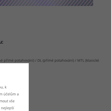
u:
 přímé potahování) / DL (přímé potahování) / MTL (klasické
tické & manuální
u, k
ým účelům a
ijmout vše
 0.6 Ω
 nejlepší