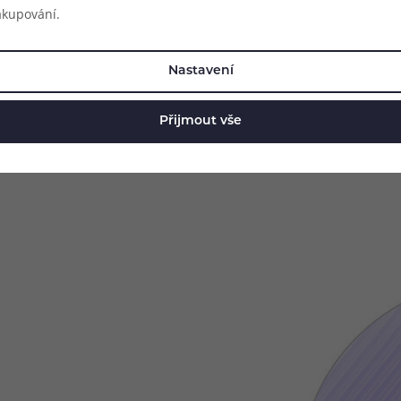
akupování.
Dobíjení: USB-C port (5V / 1.4A;
Typ displeje: OLED
Čipset: Quest 2.0
Nastavení
Materiál: zinková slitina + plast
Váha: 72 g
Přijmout vše