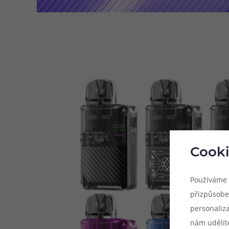
Cooki
Používáme 
přizpůsobe
personaliz
nám udělít