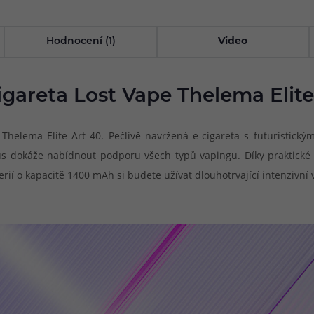
Hodnocení (1)
Video
igareta Lost Vape Thelema Elite
helema Elite Art 40. Pečlivě navržená e-cigareta s futuristick
lus dokáže nabídnout podporu všech typů vapingu. Díky praktické
rií o kapacitě 1400 mAh si budete užívat dlouhotrvající intenzivní