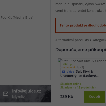
manuální spínání, výkon 5-40W, d
při nákupu vědět
semi-transparentní konstrukce tě
m, podle čeho se rozhodnout
nější, než si myslíte
Tento produkt je dlouhodob
Alternativní produkty z kategor
Doporučujeme přikoupi
Náš tip
(2)
Just Juice Salt Kiwi &
Video
Cranberry Ice (Ledové
kiwi & brusinka) 10ml
Skladem online
Skladem na 12 prodejnách
info@ejuice.cz
kdykoliv
239 Kč
Koupit