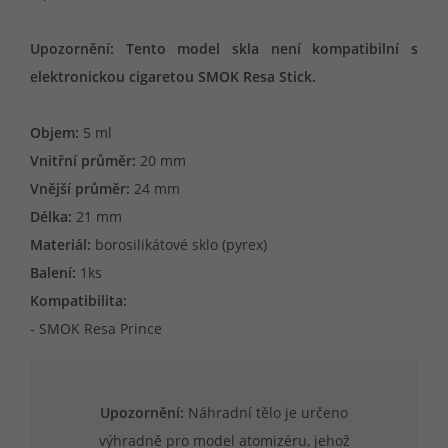
Upozornění: Tento model skla není kompatibilní s
elektronickou cigaretou SMOK Resa Stick.
Objem:
5 ml
Vnitřní průměr:
20 mm
Vnější průměr:
24 mm
Délka:
21 mm
Materiál:
borosilikátové sklo (pyrex)
Balení:
1ks
Kompatibilita:
- SMOK Resa Prince
Upozornění:
Náhradní tělo je určeno
výhradně pro model atomizéru, jehož