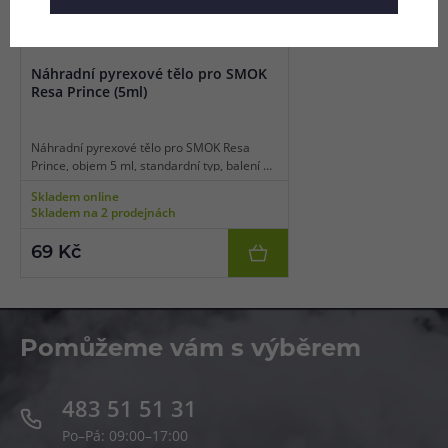
Náhradní pyrexové tělo pro SMOK
Resa Prince (5ml)
Náhradní pyrexové tělo pro SMOK Resa
Prince, objem 5 ml, standardní typ, balení 1
ks.
Skladem online
Skladem na 2 prodejnách
69 Kč
Pomůžeme vám s výběrem
483 51 51 31
Po–Pá: 09:00–17:00