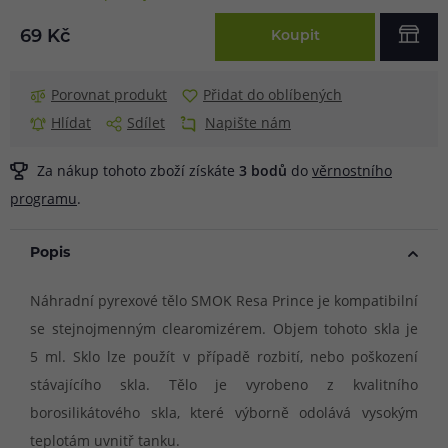
69 Kč
Koupit
Porovnat produkt
Přidat do oblíbených
Hlídat
Sdílet
Napište nám
Za nákup tohoto zboží získáte
3
bodů
do
věrnostního
programu
.
Popis
Náhradní pyrexové tělo SMOK Resa Prince je kompatibilní
se stejnojmenným clearomizérem. Objem tohoto skla je
5 ml. Sklo lze použít v případě rozbití, nebo poškození
stávajícího skla. Tělo je vyrobeno z kvalitního
borosilikátového skla, které výborně odolává vysokým
teplotám uvnitř tanku.