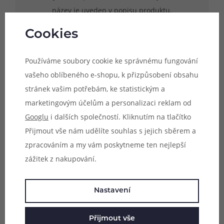
název je uveden v popisu produktu.
Uvedené rozměry skla jsou pouze
Cookies
orientační a není zaručena kompatibilita s
jinými modely atomizérů, byť se mohou
Používáme soubory cookie ke správnému fungování
rozměrově shodovat.
vašeho oblíbeného e-shopu, k přizpůsobení obsahu
stránek vašim potřebám, ke statistickým a
marketingovým účelům a personalizaci reklam od
Googlu
i dalších společností. Kliknutím na tlačítko
Parametry
Přijmout vše nám udělíte souhlas s jejich sběrem a
Hodnocení (0)
zpracováním a my vám poskytneme ten nejlepší
zážitek z nakupování.
Zeptejte se (0)
Nastavení
Mohlo by se vám líbit
Přijmout vše