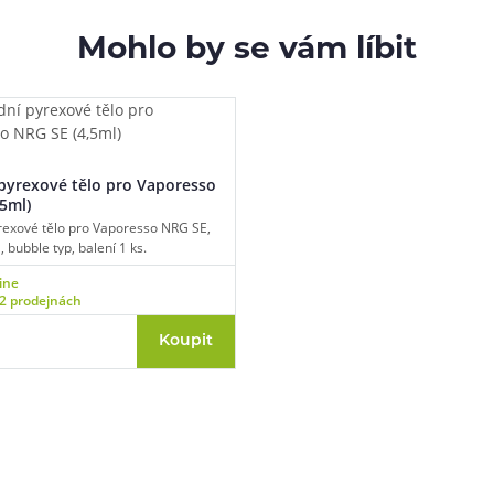
Mohlo by se vám líbit
pyrexové tělo pro Vaporesso
5ml)
rexové tělo pro Vaporesso NRG SE,
 bubble typ, balení 1 ks.
ine
2 prodejnách
Koupit
83 51 51 31
info@ejuice