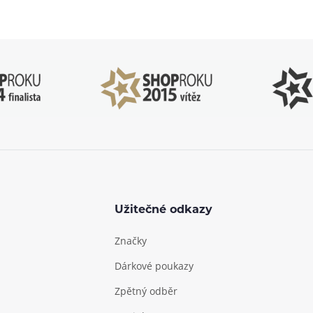
o–Pá: 09:00–17:00
kdykoliv
Užitečné odkazy
Značky
Dárkové poukazy
Zpětný odběr