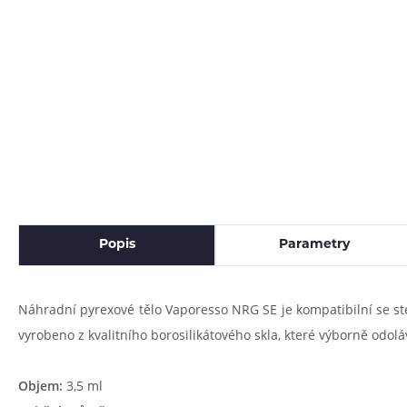
483 51 51 31
Máte dotaz?
Po–Pá: 09:00–17:00
Článek:
Vybíráme e-liquid, aneb co potřebujete 
Článek:
Vybíráte první e-cigaretu? Poradíme vá
Článek:
Jak namíchat vlastní e-liquid? Je to snad
Popis
Parametry
Náhradní pyrexové tělo Vaporesso NRG SE je kompatibilní se stej
vyrobeno z kvalitního borosilikátového skla, které výborně odol
Objem:
3,5 ml