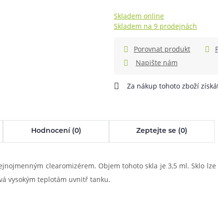
info@ejuice.cz
kdykoliv
Skladem online
při nákupu vědět
m, podle čeho se rozhodnout
nější, než si myslíte
Skladem na 9 prodejnách
Porovnat produkt
Napište nám
Za nákup tohoto zboží získ
Hodnocení (0)
Zeptejte se (0)
nojmenným clearomizérem. Objem tohoto skla je 3,5 ml. Sklo lze po
ává vysokým teplotám uvnitř tanku.