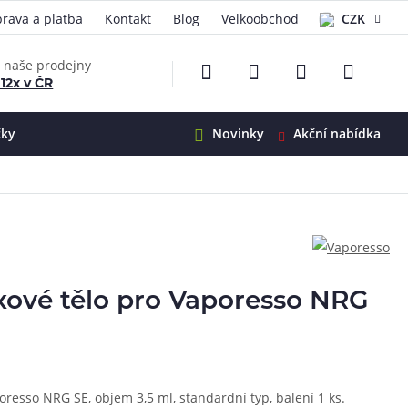
rava a platba
Kontakt
Blog
Velkoobchod
CZK
EUR
e naše prodejny
 12x v ČR
čky
Novinky
Akční nabídka
e
i-Ohm
illa
 Alpha
4
G5
 S&V
xové tělo pro Vaporesso NRG
 V2
00 Pro
Mini
S&V
220
 3v1
45
resso NRG SE, objem 3,5 ml, standardní typ, balení 1 ks.
Zobrazit produkty
Zobrazit produkty
Zobrazit produkty
Zobrazit produkty
Zobrazit produkty
Zobrazit produkty