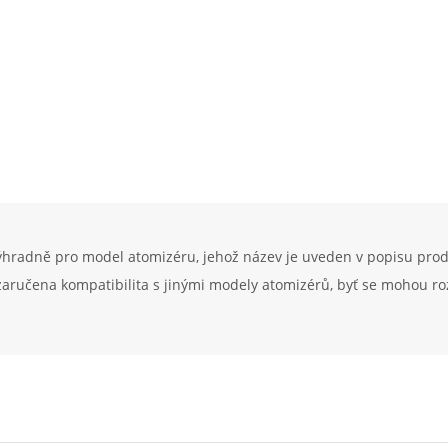
ýhradně pro model atomizéru, jehož název je uveden v popisu pro
 zaručena kompatibilita s jinými modely atomizérů, byť se mohou r