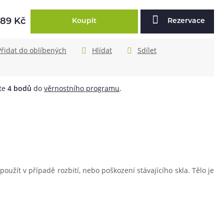
89 Kč
Koupit
Rezervace
Přidat do oblíbených
Hlídat
Sdílet
áte
4
bodů
do
věrnostního programu
.
užít v případě rozbití, nebo poškození stávajícího skla. Tělo je