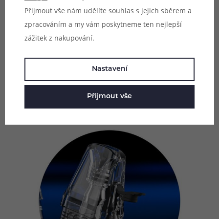
ze série Xlim s označením V3 Top Fill. Tyto cartridge
Přijmout vše nám udělíte souhlas s jejich sběrem a
nabídnou stejně kvalitní chuťové vlastnosti, jako jejich
zpracováním a my vám poskytneme ten nejlepší
předchůdci, ovšem přináší přepracovaný systém plnění.
zážitek z nakupování.
Díky novému systému doplňování už nebudete muset
odpojovat cartridge z těla baterie. Jednoduše ji
Nastavení
ponecháte nasazenou, vycvaknete silikonovou záslepku a
můžete začít plnit.
Přijmout vše