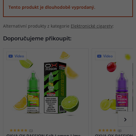
Tento produkt je dlouhodobě vyprodaný.
Alternativní produkty z kategorie
Elektronické cigarety
:
Doporučujeme přikoupit:
Video
Video
(1)
(4)
OXVA OX PASSION Salt Lemon Lime
OXVA OX PASSION S