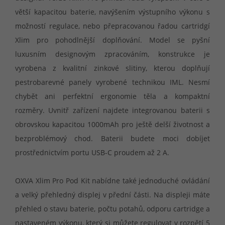
větší kapacitou baterie, navýšením výstupního výkonu s
možností regulace, nebo přepracovanou řadou cartridgí
Xlim pro pohodlnější doplňování. Model se pyšní
luxusním designovým zpracováním, konstrukce je
vyrobena z kvalitní zinkové slitiny, kterou doplňují
pestrobarevné panely vyrobené technikou IML. Nesmí
chybět ani perfektní ergonomie těla a kompaktní
rozměry. Uvnitř zařízení najdete integrovanou baterii s
obrovskou kapacitou 1000mAh pro ještě delší životnost a
bezproblémový chod. Baterii budete moci dobíjet
prostřednictvím portu USB-C proudem až 2 A.
OXVA Xlim Pro Pod Kit nabídne také jednoduché ovládání
a velký přehledný displej v přední části. Na displeji máte
přehled o stavu baterie, počtu potahů, odporu cartridge a
nastaveném výkonu, který si můžete regulovat v rozpětí 5