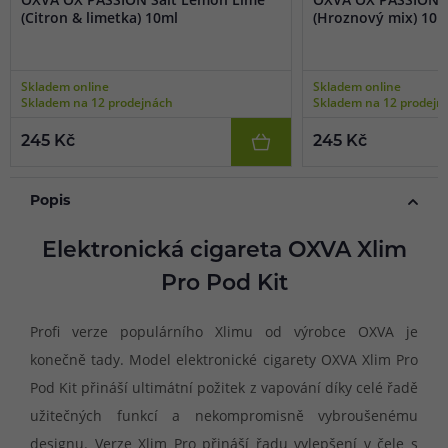
(Citron & limetka) 10ml
(Hroznový mix) 10m
Skladem online
Skladem online
Skladem na 12 prodejnách
Skladem na 12 prodejn
245 Kč
245 Kč
Popis
Elektronická cigareta OXVA Xlim
Pro Pod Kit
Profi verze populárního Xlimu od výrobce OXVA je
konečně tady. Model elektronické cigarety OXVA Xlim Pro
Pod Kit přináší ultimátní požitek z vapování díky celé řadě
užitečných funkcí a nekompromisně vybroušenému
designu. Verze Xlim Pro přináší řadu vylepšení v čele s