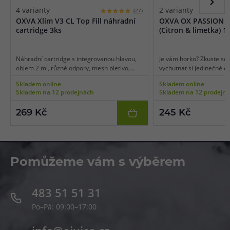
4 varianty
2 varianty
(27)
OXVA Xlim V3 CL Top Fill náhradní
OXVA OX PASSION S
cartridge 3ks
(Citron & limetka) 1
Náhradní cartridge s integrovanou hlavou,
Je vám horko? Zkuste se n
objem 2 ml, různé odpory, mesh pletivo,
vychutnat si jedinečné o
boční plnění ve vrchní části, vhodné pro
mrazivého dovětku. Trop
Skladem online
Skladem online
MTL/RDL vaping, 3ks v balení.
podobě plátků čerstvě n
Skladem na 12 prodejnách
Skladem na 12 prodejn
jeho typickou nakyslostí a
protkaná vrstvami naseka
269 Kč
245 Kč
trochou limetkové šťávy.
citrusový mix vám dokáž
na tváři za jakékoliv situ
Pomůžeme vám s výběrem
483 51 51 31
Po–Pá: 09:00–17:00