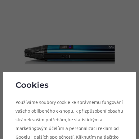
Cookies
Používáme soubory cookie ke správnému fungování
vašeho oblíbeného e-shopu, k přizpůsobení obsahu
stránek vašim potřebám, ke statistickým a
Pohodlnější plnění
marketingovým účelům a personalizaci reklam od
V základním balení na vás čekají přepracované cartridge
Googlu
i dalších společností. Kliknutím na tlačítko