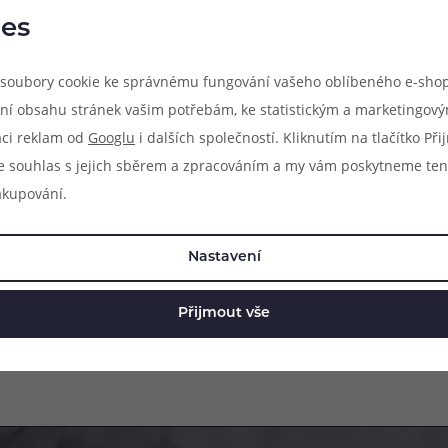
es
Hodnocení (2)
Zeptejte se (0)
soubory cookie ke správnému fungování vašeho oblíbeného e-shop
duchá plastová pipeta s objemem 0,5ml, pomocí které snadno a ry
ní obsahu stránek vašim potřebám, ke statistickým a marketingov
k a směsí se vám podaří namíchat perfektní e-liquid. Pipeta je vy
aci reklam od
Googlu
i dalších společností. Kliknutím na tlačítko Př
e souhlas s jejich sběrem a zpracováním a my vám poskytneme ten
akupování.
Nastavení
Přijmout vše