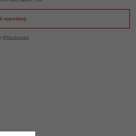
ě vyprodaný.
ie
Příslušenství
: