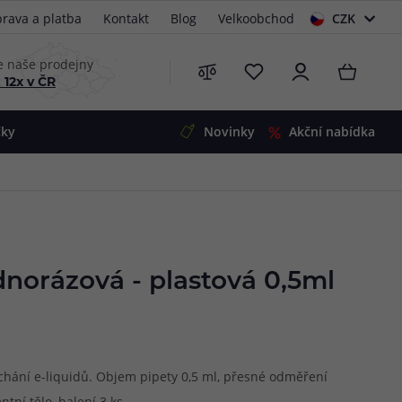
rava a platba
Kontakt
Blog
Velkoobchod
CZK
EUR
e naše prodejny
 12x v ČR
čky
Novinky
Akční nabídka
e
i-Ohm
illa
 Alpha
4
dnorázová - plastová 0,5ml
G5
 S&V
 V2
00 Pro
Mini
S&V
220
 3v1
45
chání e-liquidů. Objem pipety 0,5 ml, přesné odměření
Zobrazit produkty
Zobrazit produkty
Zobrazit produkty
Zobrazit produkty
Zobrazit produkty
Zobrazit produkty
tní tělo, balení 3 ks.