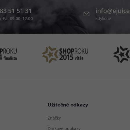
83 51 51 31
info@ejuice
o–Pá: 09:00–17:00
kdykoliv
Užitečné odkazy
Značky
Dárkové poukazy