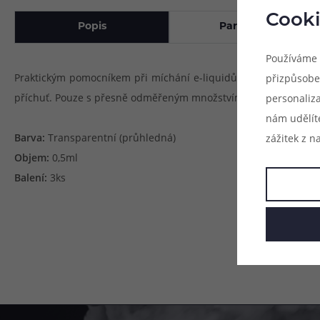
Cooki
Popis
Parametry
Používáme 
Praktickým pomocníkem při míchání e-liquidů bude tato jedno
přizpůsobe
příchuť. Pouze s přesně odměřeným množstvím jednotlivých láte
personaliz
nám udělít
Barva:
Transparentní (průhledná)
zážitek z n
Objem:
0,5ml
Balení:
3ks