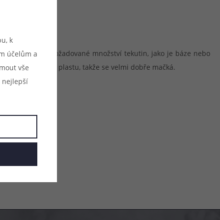
u, k
chle odměříte požadované množství tekutin, jako je báze nebo
ým účelům a
robena z měkkého plastu, takže se velmi dobře mačká.
ijmout vše
 nejlepší