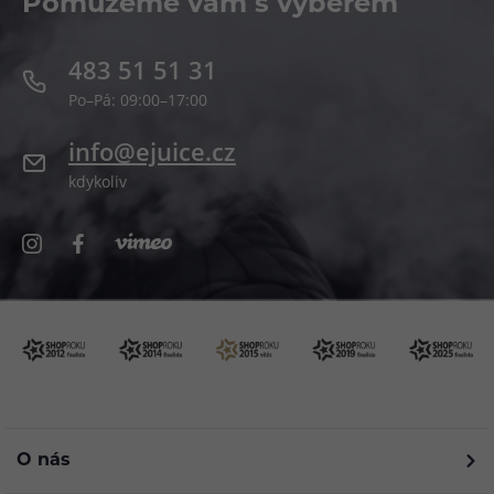
Pomůžeme vám s výběrem
483 51 51 31
Po–Pá: 09:00–17:00
info@ejuice.cz
kdykoliv
O nás