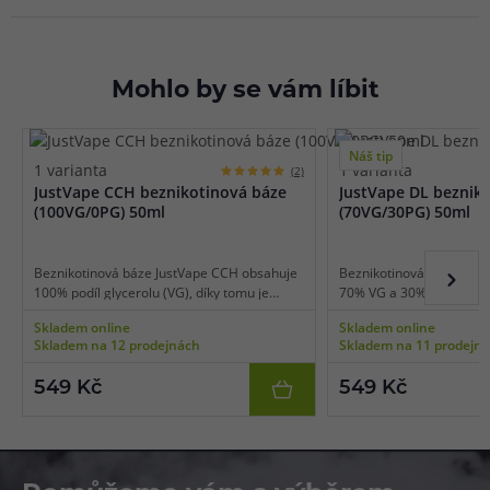
Mohlo by se vám líbit
Náš tip
1 varianta
1 varianta
(2)
JustVape CCH beznikotinová báze
JustVape DL beznik
(100VG/0PG) 50ml
(70VG/30PG) 50ml
Beznikotinová báze JustVape CCH obsahuje
Beznikotinová báze Just
100% podíl glycerolu (VG), díky tomu je
70% VG a 30% PG, díky t
vhodná pro nízkoodporové e-cigarety
výkonné e-cigarety použ
Skladem online
Skladem online
používané pro extrémní tvorbu páry a
potah do plic (DL vaping)
Skladem na 12 prodejnách
Skladem na 11 prodejn
získání té nejlepší chuti. Bázi lze smíchat s
libovolnou příchutí a nik
libovolnou příchutí a nikotinovými boostery
či salt boostery.
549 Kč
549 Kč
či salt boostery.