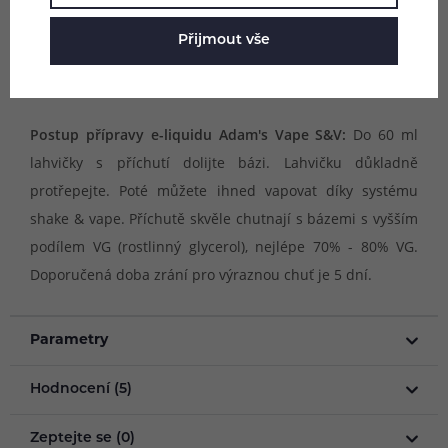
odležet pro zvýraznění chuti všech použitých surovin.
Přijmout vše
Příchutě Adam's vape jsou dodávány ve velkých Chubby
Gorilla lahvičkách, ve kterých se nachází příchuť.
Postup přípravy e-liquidu Adam's Vape S&V:
Do 60 ml
lahvičky s příchutí dolijte bázi. Lahvičku důkladně
protřepejte. Poté můžete ihned vapovat díky systému
shake & vape. Příchutě skvěle chutnají s bázemi s vyšším
podílem VG (rostlinný glycerol), nejlépe 70% - 80% VG.
Doporučená doba zrání pro výraznou chuť je 5 dní.
Parametry
Hodnocení (5)
Zeptejte se (0)