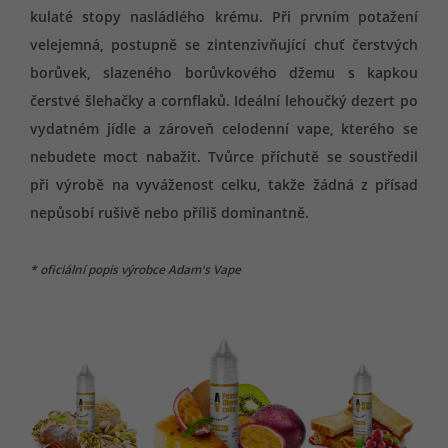
kulaté stopy nasládlého krému. Při prvním potažení
velejemná, postupně se zintenzivňující chuť čerstvých
borůvek, slazeného borůvkového džemu s kapkou
čerstvé šlehačky a cornflaků. Ideální lehoučký dezert po
vydatném jídle a zároveň celodenní vape, kterého se
nebudete moct nabažit. Tvůrce příchutě se soustředil
při výrobě na vyváženost celku, takže žádná z přísad
nepůsobí rušivě nebo příliš dominantně.
* oficiální popis výrobce Adam's Vape