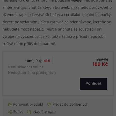
nasládlého krému. Při prvním potažení velejemná, postupně se
zintenzivňující chuť čerstvých borůvek, slazeného borůvkového
džemu s kapkou čerstvé šlehačky a cornflaků. Ideální lehoučký
dezert po vydatném jídle a zároveň celodenní vape, kterého se
nebudete moct nabažit. Tvůrce příchutě se soustředil při
výrobě na vyváženost celku, takže žádná z přísad nepůsobí
rušivě nebo příliš dominantně.
329 Kč
10ml, R
-43%
189 Kč
Není skladem online
Nedostupné na prodejnách
Pohlídat
Porovnat produkt
Přidat do oblíbených
Sdílet
Napište nám