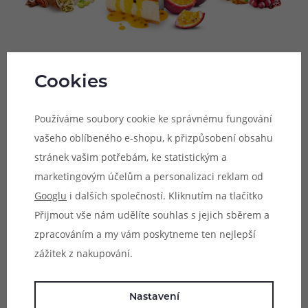
Adam's vape je série nových a lahodných příchutí typu
Cookies
shake & vape, za jejichž výrobou stojí tým českých vaperů
se stejným jménem. Ti se postarali o přípravu unikátních
Používáme soubory cookie ke správnému fungování
chuťových kombinací, jež potěší jak milovníky ovoce, tak
vašeho oblíbeného e-shopu, k přizpůsobení obsahu
také dezertů. V kolekci najdete skutečně vynikající směsi
stránek vašim potřebám, ke statistickým a
vhodné pro každodenní vapování. Příchutě Adam's vape
marketingovým účelům a personalizaci reklam od
jsou vyráběny čistě na území České republiky a prochází
Googlu
i dalších společností. Kliknutím na tlačítko
všemi potřebnými kontrolami pro uvedení na
Přijmout vše nám udělíte souhlas s jejich sběrem a
mezinárodní trh. Jsou vyráběny z těch nejkvalitnějších
zpracováním a my vám poskytneme ten nejlepší
surovin na trhu a prochází celou řadou testů. Jedná se o
zážitek z nakupování.
příchutě typu shake & vape, můžete je tedy vapovat
ihned po dolití báze bez potřeby dalšího zrání. Výrobce
Nastavení
potom doporučuje nechat namíchané příchutě 5 - 7 dní