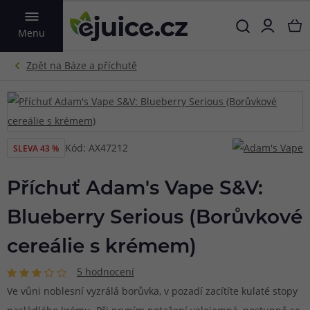
VYHLEDAT
Menu
Kód: AX47212
SLEVA 43 %
Příchuť Adam's Vape S&V:
Blueberry Serious (Borůvkové
cereálie s krémem)
5 hodnocení
Ve vůni noblesní vyzrálá borůvka, v pozadí zacítíte kulaté stopy