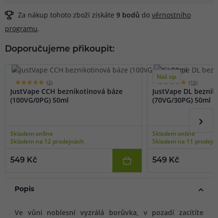
Za nákup tohoto zboží získáte
9
bodů
do
věrnostního
programu
.
Doporučujeme přikoupit:
Náš tip
(2)
(15)
JustVape CCH beznikotinová báze
JustVape DL beznik
(100VG/0PG) 50ml
(70VG/30PG) 50ml
Skladem online
Skladem online
Skladem na 12 prodejnách
Skladem na 11 prodejn
549 Kč
549 Kč
Popis
Ve vůni noblesní vyzrálá borůvka, v pozadí zacítíte