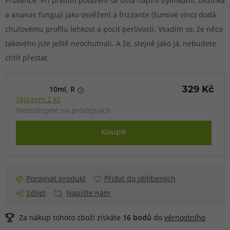
Provance. Při prvním potažení se ústa naplní bylinkami, bezinka
a ananas fungují jako osvěžení a frizzante (šumivé víno) dodá
chuťovému profilu lehkost a pocit perlivosti. Vsadím se, že něco
takového jste ještě neochutnali. A že, stejně jako já, nebudete
chtít přestat.
10ml, R
329 Kč
Skladem 2 ks
Nedostupné na prodejnách
Koupit
Porovnat produkt
Přidat do oblíbených
Sdílet
Napište nám
Za nákup tohoto zboží získáte
16
bodů
do
věrnostního