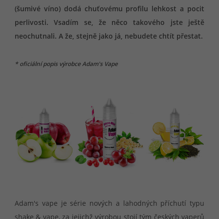
(šumivé víno) dodá chuťovému profilu lehkost a pocit
perlivosti. Vsadím se, že něco takového jste ještě
neochutnali. A že, stejně jako já, nebudete chtít přestat.
* oficiální popis výrobce Adam's Vape
Adam's vape je série nových a lahodných příchutí typu
shake & vape, za jejichž výrobou stojí tým českých vaperů