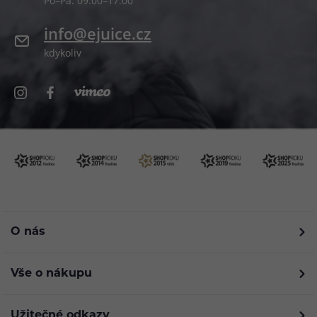
Po–Pá: 09:00–17:00
info@ejuice.cz
kdykoliv
O nás
Vše o nákupu
Užitečné odkazy