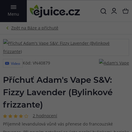
VYHLEDAT
Menu
Kód: VN40879
Video
Příchuť Adam's Vape S&V:
Fizzy Lavender (Bylinkové
frizzante)
2 hodnocení
Příjemně levandulová vůně vás přenese do francouzské