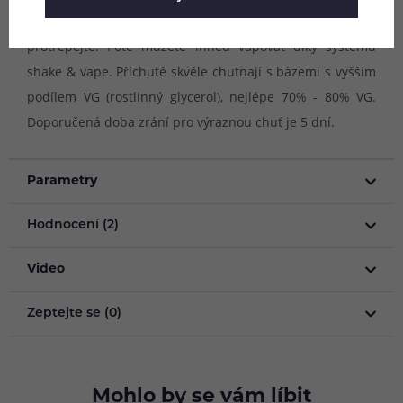
lahvičky s příchutí dolijte bázi. Lahvičku důkladně
protřepejte. Poté můžete ihned vapovat díky systému
shake & vape. Příchutě skvěle chutnají s bázemi s vyšším
podílem VG (rostlinný glycerol), nejlépe 70% - 80% VG.
Doporučená doba zrání pro výraznou chuť je 5 dní.
Parametry
Hodnocení (2)
Video
Zeptejte se (0)
Mohlo by se vám líbit