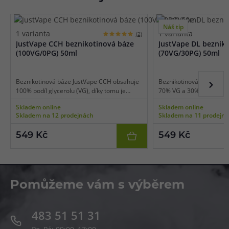
Náš tip
1 varianta
1 varianta
(2)
JustVape CCH beznikotinová báze
JustVape DL beznik
(100VG/0PG) 50ml
(70VG/30PG) 50ml
Beznikotinová báze JustVape CCH obsahuje
Beznikotinová báze Just
100% podíl glycerolu (VG), díky tomu je
70% VG a 30% PG, díky t
vhodná pro nízkoodporové e-cigarety
výkonné e-cigarety použ
Skladem online
Skladem online
používané pro extrémní tvorbu páry a
potah do plic (DL vaping)
Skladem na 12 prodejnách
Skladem na 11 prodejn
získání té nejlepší chuti. Bázi lze smíchat s
libovolnou příchutí a nik
libovolnou příchutí a nikotinovými boostery
či salt boostery.
549 Kč
549 Kč
či salt boostery.
Pomůžeme vám s výběrem
483 51 51 31