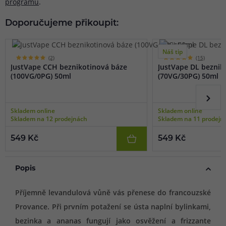
programu
.
Doporučujeme přikoupit:
Náš tip
(2)
(15)
JustVape CCH beznikotinová báze
JustVape DL beznik
(100VG/0PG) 50ml
(70VG/30PG) 50ml
Skladem online
Skladem online
Skladem na 12 prodejnách
Skladem na 11 prodejn
549 Kč
549 Kč
Popis
Příjemně levandulová vůně vás přenese do francouzské
Provance. Při prvním potažení se ústa naplní bylinkami,
bezinka a ananas fungují jako osvěžení a frizzante