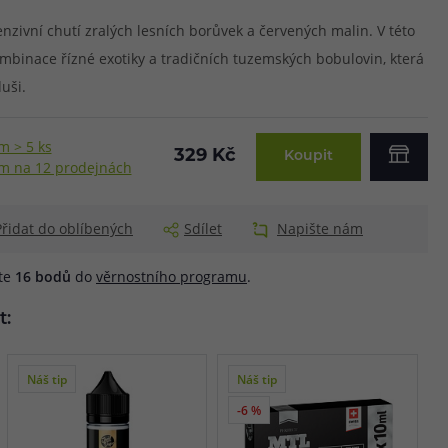
zivní chutí zralých lesních borůvek a červených malin. V této
mbinace řízné exotiky a tradičních tuzemských bobulovin, která
uši.
m > 5 ks
329 Kč
Koupit
m na 12 prodejnách
Přidat do oblíbených
Sdílet
Napište nám
áte
16
bodů
do
věrnostního programu
.
t:
Náš tip
Náš tip
-6 %