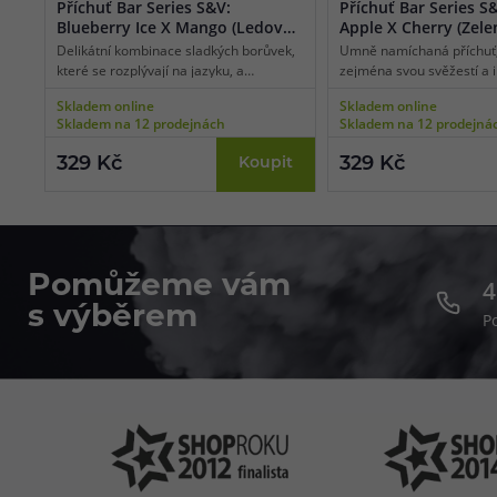
Příchuť Bar Series S&V:
Příchuť Bar Series S
Blueberry Ice X Mango (Ledová
Apple X Cherry (Zele
borůvka a mango)
třešeň)
Delikátní kombinace sladkých borůvek,
Umně namíchaná příchuť,
které se rozplývají na jazyku, a
zejména svou svěžestí a 
vyzrálého manga zasypaného kostkami
ovocným požitkem. Spoje
Skladem online
Skladem online
ledu pro to správné osvěžení. Ideální
třešní a nakyslých zelený
Skladem na 12 prodejnách
Skladem na 12 prodejná
volba pro milovníky tropů a chladivých
vznikla autentická a svěž
aromat.
která vám nedovolí zapo
329 Kč
329 Kč
Koupit
léto.
Pomůžeme vám
4
s výběrem
P