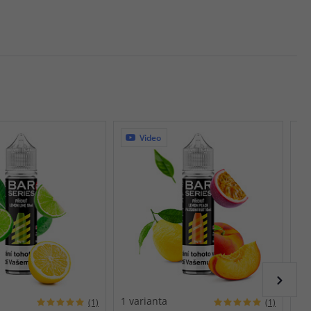
Video
1 varianta
1 
(1)
(1)