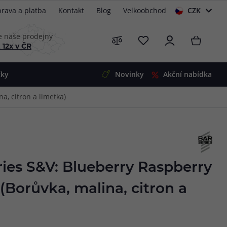
rava a platba
Kontakt
Blog
Velkoobchod
CZK
EUR
e naše prodejny
 12x v ČR
čky
Novinky
Akční nabídka
a, citron a limetka)
e
i-Ohm
illa
 Alpha
4
G5
 S&V
ries S&V: Blueberry Raspberry
 V2
00 Pro
Borůvka, malina, citron a
Mini
S&V
220
 3v1
45
Zobrazit produkty
Zobrazit produkty
Zobrazit produkty
Zobrazit produkty
Zobrazit produkty
Zobrazit produkty