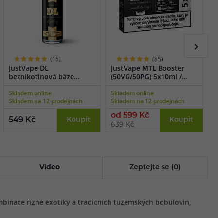
(15)
(85)
JustVape DL
JustVape MTL Booster
J
beznikotinová báze
(50VG/50PG) 5x10ml /
(
(70VG/30PG) 50ml
18mg
Skladem online
Skladem online
S
Skladem na 12 prodejnách
Skladem na 12 prodejnách
S
od 599 Kč
o
549 Kč
Koupit
Koupit
639 Kč
6
Video
Zeptejte se (0)
mbinace řízné exotiky a tradičních tuzemských bobulovin,