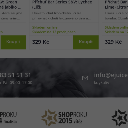
&V: Green
Příchuť Bar Series S&V: Lychee
Příchuť Bar
né jablko a
(Liči)
Lime (Citro
 která zaujme
Unikátní chuť tropického liči lze
Osvěžující a p
intenzivním
přirovnat k chuti hroznového vína a
bomba. Obsahu
ním čerstvých
mandarinek. Nechte se unášet líbivými
oblíbených ci
Skladem online
Skladem onli
ch jablek
tóny exotiky a zamilujte si
celku a přináš
ch
Skladem na 12 prodejnách
Skladem na 1
í kombinace,
neopakovatelnou a nenahraditelnou
sluncem. Zákl
menout na
chuť exotického liči se vším, co k ní
citronu zvýraz
329 Kč
329 Kč
Koupit
Koupit
patří.
Tahle příchuť 
každého počas
83 51 51 31
info@ejuice
o–Pá: 09:00–17:00
kdykoliv