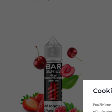
Cooki
Používáme 
přizpůsobe