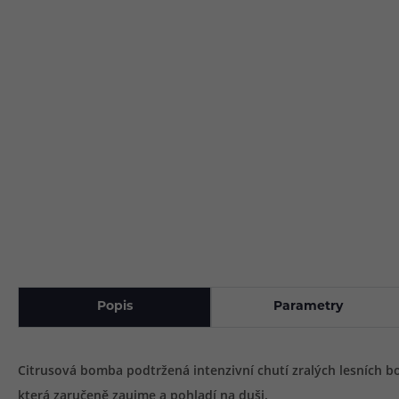
Popis
Parametry
Citrusová bomba podtržená intenzivní chutí zralých lesních b
která zaručeně zaujme a pohladí na duši.