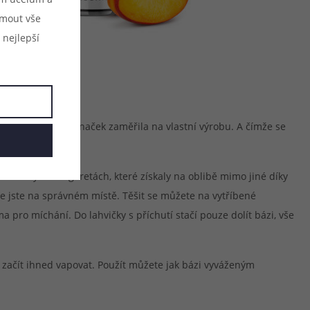
ijmout vše
 nejlepší
ní výrobků jiných značek zaměřila na vlastní výrobu. A čímže se
norázových e-cigaretách, které získaly na oblibě mimo jiné díky
de jste na správném místě. Těšit se můžete na vytříbené
 pro míchání. Do lahvičky s příchutí stačí pouze dolít bázi, vše
e začít ihned vapovat. Použít můžete jak bázi vyváženým