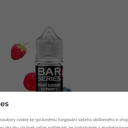
es
soubory cookie ke správnému fungování vašeho oblíbeného e-shop
ní obsahu stránek vašim potřebám, ke statistickým a marketingov