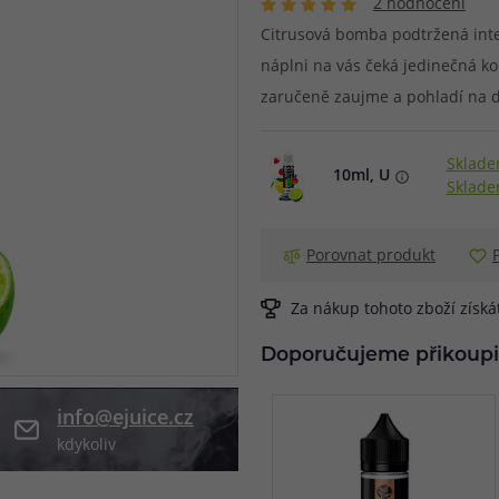
2 hodnocení
Citrusová bomba podtržená inten
při nákupu vědět
m, podle čeho se rozhodnout
nější, než si myslíte
náplni na vás čeká jedinečná ko
zaručeně zaujme a pohladí na d
Sklade
10ml, U
Sklade
Porovnat produkt
Za nákup tohoto zboží získ
Doporučujeme přikoupi
info@ejuice.cz
kdykoliv