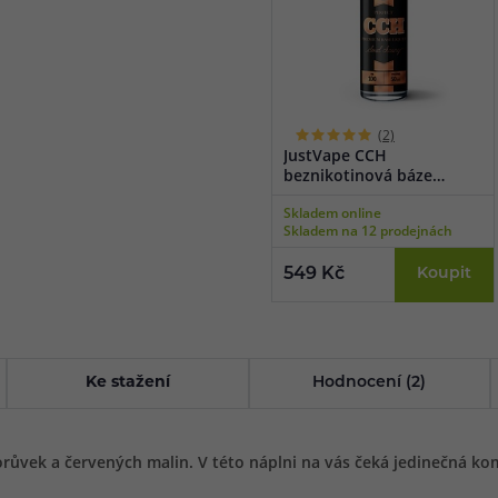
(2)
JustVape CCH
beznikotinová báze
(100VG/0PG) 50ml
Skladem online
Skladem na 12 prodejnách
549 Kč
Koupit
Ke stažení
Hodnocení (2)
orůvek a červených malin. V této náplni na vás čeká jedinečná ko