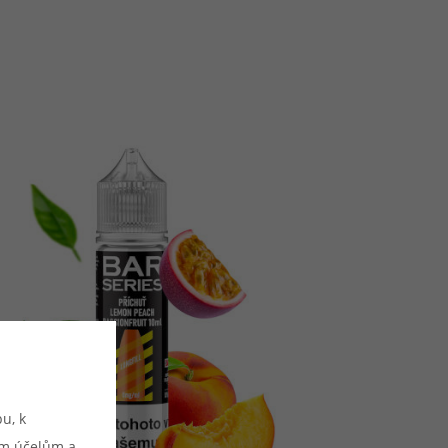
u, k
ým účelům a