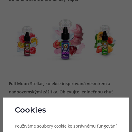
Full Moon Stellar, kolekce inspirovaná vesmírem a
nadpozemskými zážitky. Objevujte jedinečnou chuť
nových aromat z netradiční kolekce Stellar a poznejte
nepoznané. Dokonalé receptury, které jinde nenajdete.
Cookies
Okouzlující, šarmantní, pikantní a originální.
Používáme soubory cookie ke správnému fungování