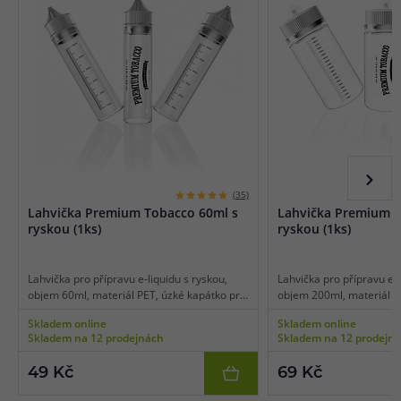
(35)
Lahvička Premium Tobacco 60ml s
Lahvička Premium T
ryskou (1ks)
ryskou (1ks)
Lahvička pro přípravu e-liquidu s ryskou,
Lahvička pro přípravu e-l
objem 60ml, materiál PET, úzké kapátko pro
objem 200ml, materiál P
snadné plnění, transparentní barva, balení 1
pro snadné plnění, trans
Skladem online
Skladem online
ks.
balení 1 ks.
Skladem na 12 prodejnách
Skladem na 12 prodejn
49 Kč
69 Kč