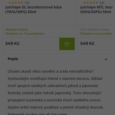
(15)
(18)
JustVape DL beznikotinová báze
JustVape MTL bezni
(70VG/30PG) 50ml
(50VG/50PG) 50ml
Skladem online
Není skladem online
Skladem na 12 prodejnách
Skladem na 2 prodejná
549 Kč
549 Kč
Popis
Chcete zkusit něco nového a zcela netradičního?
Vyzkoušejte osvěžující blend s názvem Aurora. Základ
tvoří spojení sladkých zahradních jahod a japonské
švestky známé jako lokvát japonský. Toto okouzlující
propojení tuzemské a exotické chuti sladkého ovoce
doplní svěží mátový podklad a jemně chladivý dozvuk.
Dokonalá souhra pro all day vape.