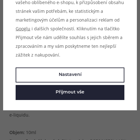
Unikátní příchutě inspirované sladkými ovocnými
vašeho oblíbeného e-shopu, k přizpůsobení obsahu
aromaty z Malajsie s výrobou ve Francii jsou zpět.
stránek vašim potřebám, ke statistickým a
Přivítejte příchutě Full Moon a nechte se unášet
marketingovým účelům a personalizaci reklam od
nepřeberným množstvím různorodých ovocných a
Googlu
i dalších společností. Kliknutím na tlačítko
chladivých kombinací pro zpříjemnění každodenního
Přijmout vše nám udělíte souhlas s jejich sběrem a
vaperského rituálu. Každá příchuť francouzského výrobce
zpracováním a my vám poskytneme ten nejlepší
Full Moon překypuje originalitou, svěžestí a
zážitek z nakupování.
promyšleností použitých ingrediencí. Jsou vyráběny z
těch nejkvalitnějších dostupných surovin a prochází
Nastavení
všemi nutnými kontrolami pro uvedení na světový trh.
Přijmout vše
Příchutě výrobce Full Moon jsou dodávány v malých 10ml
lahvičkách s praktickým kapátkem pro snadnou přípravu
e-liquidu.
Objem:
10ml