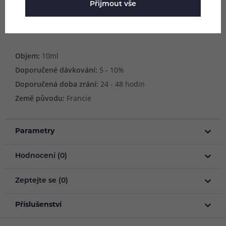
Přijmout vše
lahvičkách s praktickým kapátkem pro snadnou přípravu
e-liquidu.
Objem:
10ml
Doporučené dávkování:
5 - 10%
Doporučená doba zrání:
24 - 48 hodin
Země původu:
Francie
Parametry
Hodnocení (0)
Zeptejte se (0)
Příslušenství