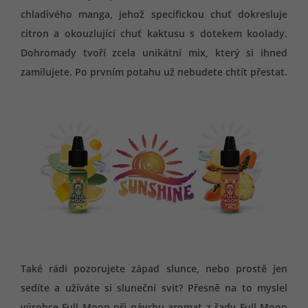
chladivého manga, jehož specifickou chuť dokresluje
citron a okouzlující chuť kaktusu s dotekem koolady.
Dohromady tvoří zcela unikátní mix, který si ihned
zamilujete. Po prvním potahu už nebudete chtít přestat.
Také rádi pozorujete západ slunce, nebo prostě jen
sedíte a užíváte si sluneční svit? Přesně na to myslel
výrobce Full Moon při návrhu aromat z řady Full Moon