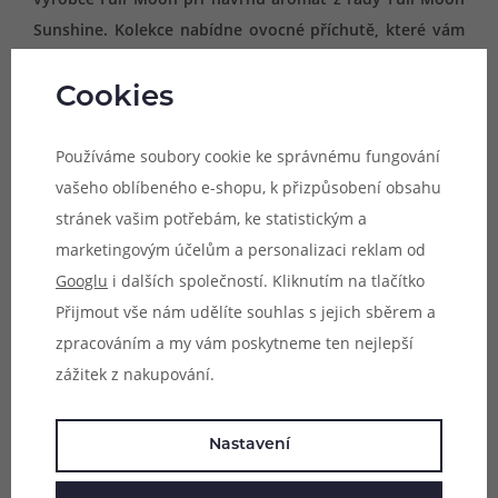
Sunshine. Kolekce nabídne ovocné příchutě, které vám
rozjasní den a zprostředkují nezapomenutelný zážitek z
každodenního vapingu.
Cookies
Unikátní příchutě inspirované sladkými ovocnými
Používáme soubory cookie ke správnému fungování
aromaty z Malajsie s výrobou ve Francii jsou zpět.
vašeho oblíbeného e-shopu, k přizpůsobení obsahu
Přivítejte příchutě Full Moon a nechte se unášet
stránek vašim potřebám, ke statistickým a
nepřeberným množstvím různorodých ovocných a
marketingovým účelům a personalizaci reklam od
chladivých kombinací pro zpříjemnění každodenního
Googlu
i dalších společností. Kliknutím na tlačítko
vaperského rituálu. Každá příchuť francouzského výrobce
Přijmout vše nám udělíte souhlas s jejich sběrem a
Full Moon překypuje originalitou, svěžestí a
zpracováním a my vám poskytneme ten nejlepší
promyšleností použitých ingrediencí. Jsou vyráběny z
zážitek z nakupování.
těch nejkvalitnějších dostupných surovin a prochází
všemi nutnými kontrolami pro uvedení na světový trh.
Nastavení
Příchutě výrobce Full Moon jsou dodávány v malých 10ml