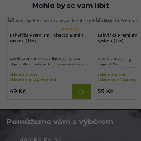
Mohlo by se vám líbit
(35)
Lahvička Premium Tobacco 60ml s
Lahvička Premium T
ryskou (1ks)
ryskou (1ks)
Lahvička pro přípravu e-liquidu s ryskou,
Lahvička pro přípravu e-l
objem 60ml, materiál PET, úzké kapátko pro
objem 120ml, materiál P
snadné plnění, transparentní barva, balení 1
pro snadné plnění, trans
Skladem online
Skladem online
ks.
balení 1 ks.
Skladem na 12 prodejnách
Skladem na 12 prodejn
49 Kč
59 Kč
Pomůžeme vám s výběrem
483 51 51 31