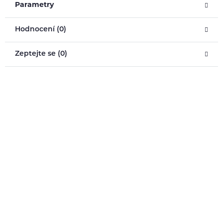
Parametry
Hodnocení (0)
Zeptejte se (0)
Pomůžeme vám s výběrem
483 51 51 31
Po–Pá: 09:00–17:00
info@ejuice.cz
kdykoliv