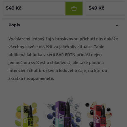
549 Kč
549 Kč
Popis
Vychlazený ledový čaj s broskvovou příchutí nás dokáže
všechny skvěle osvěžit za jakékoliv situace. Tahle
oblíbená lahůdka v sérii BAR EDTN přináší nejen
jedinečnou svěžest a chladivost, ale také plnou a
intenzivní chuť broskve a ledového čaje, na kterou
zkrátka nezapomenete.