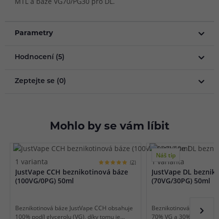
MTL a báze VG70/PG30 pro DL.
Parametry
Hodnocení (5)
Zeptejte se (0)
Mohlo by se vám líbit
Náš tip
1 varianta
1 varianta
(2)
JustVape CCH beznikotinová báze
JustVape DL beznik
(100VG/0PG) 50ml
(70VG/30PG) 50ml
Beznikotinová báze JustVape CCH obsahuje
Beznikotinová báze Just
100% podíl glycerolu (VG), díky tomu je
70% VG a 30% PG, díky t