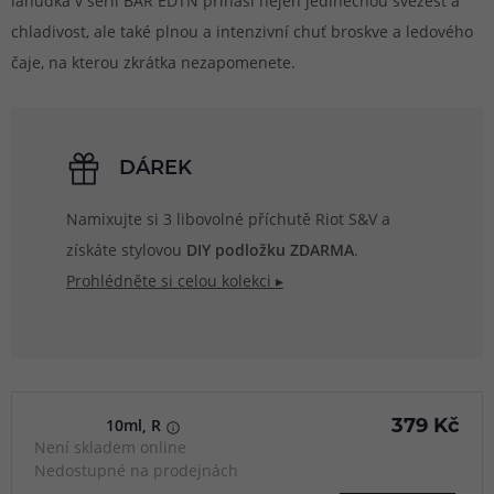
lahůdka v sérii BAR EDTN přináší nejen jedinečnou svěžest a
chladivost, ale také plnou a intenzivní chuť broskve a ledového
čaje, na kterou zkrátka nezapomenete.
DÁREK
Namixujte si 3 libovolné příchutě Riot S&V a
získáte stylovou
DIY podložku ZDARMA
.
Prohlédněte si celou kolekci ▸
10ml, R
379 Kč
Není skladem online
Nedostupné na prodejnách