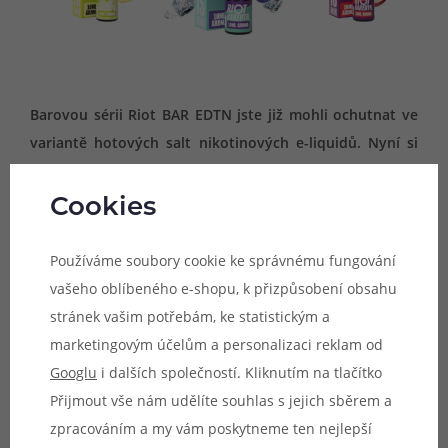
Barovou sérii Riot BAR EDTN jste již mohli ochutnat ve
variantě hotových salt nikotinových e-liquidů. Nyní si
můžete tuto jedinečnou a vymazlenou řadu vychutnat
také ve variantě příchutí s&v určených k vlastní
Cookies
přípravě e-liquidu. Neodolatelně sladké kombinace
ovoce, bravurně navržené receptury a doslova
Používáme soubory cookie ke správnému fungování
dechberoucí chuť při každém potahu. To vše na vás
vašeho oblíbeného e-shopu, k přizpůsobení obsahu
čeká v řadě Riot BAR EDTN.
stránek vašim potřebám, ke statistickým a
marketingovým účelům a personalizaci reklam od
Za výrobou příchutí Riot BAR EDTN S&V stojí prémiový
Googlu
i dalších společností. Kliknutím na tlačítko
výrobce Riot Labs z Velké Británie. Všechna jejich aromata
Přijmout vše nám udělíte souhlas s jejich sběrem a
oplývají nepřekonatelnou kvalitou, které je dosaženo již
zpracováním a my vám poskytneme ten nejlepší