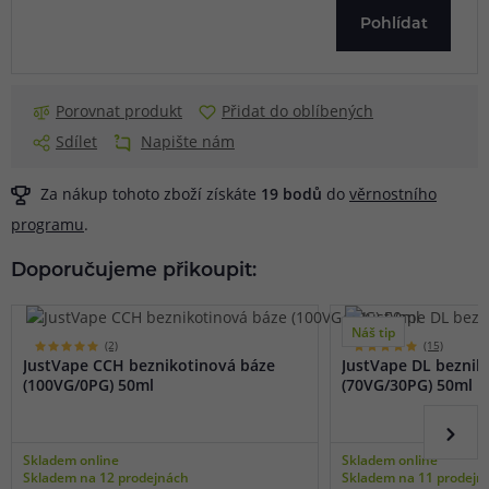
Pohlídat
Porovnat produkt
Přidat do oblíbených
Sdílet
Napište nám
Za nákup tohoto zboží získáte
19
bodů
do
věrnostního
programu
.
Doporučujeme přikoupit:
Náš tip
(2)
(15)
JustVape CCH beznikotinová báze
JustVape DL beznik
(100VG/0PG) 50ml
(70VG/30PG) 50ml
Skladem online
Skladem online
Skladem na 12 prodejnách
Skladem na 11 prodejn