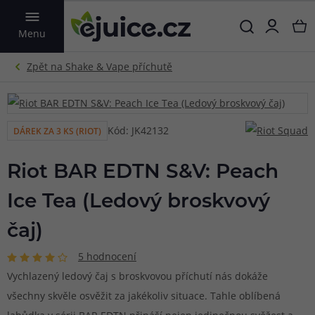
VYHLEDAT
Menu
Kód: JK42132
DÁREK ZA 3 KS (RIOT)
Riot BAR EDTN S&V: Peach
Ice Tea (Ledový broskvový
čaj)
5 hodnocení
Vychlazený ledový čaj s broskvovou příchutí nás dokáže
všechny skvěle osvěžit za jakékoliv situace. Tahle oblíbená