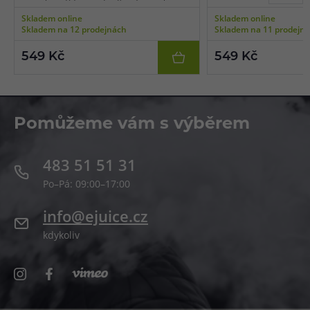
vhodná pro nízkoodporové e-cigarety
výkonné e-cigarety použ
Skladem online
Skladem online
používané pro extrémní tvorbu páry a
potah do plic (DL vaping)
Skladem na 12 prodejnách
Skladem na 11 prodejn
získání té nejlepší chuti. Bázi lze smíchat s
libovolnou příchutí a nik
libovolnou příchutí a nikotinovými boostery
či salt boostery.
549 Kč
549 Kč
či salt boostery.
Pomůžeme vám s výběrem
483 51 51 31
Po–Pá: 09:00–17:00
info@ejuice.cz
kdykoliv