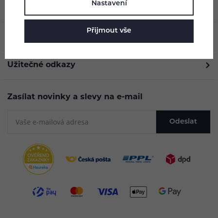
Nastavení
O nás
Přijmout vše
Vše o nákupu
Užitečné odkazy
Zasílat novinky a slevy na e-mail
Odeslat