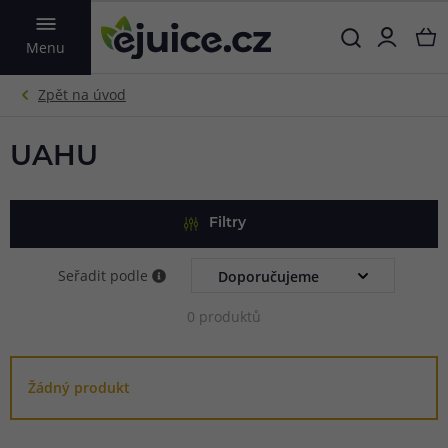
VYHLEDAT
Menu
UAHU
Filtry
Seřadit podle
0 produktů
Žádný produkt