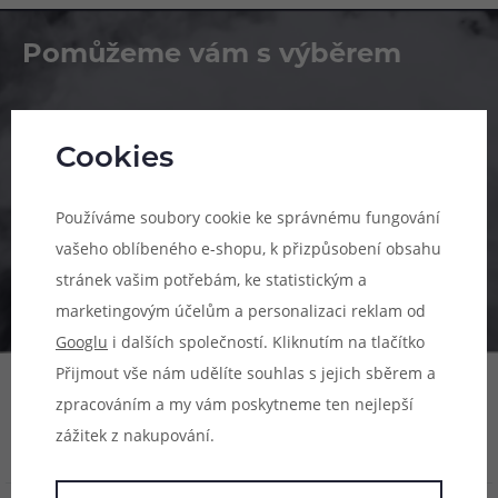
Pomůžeme vám s výběrem
483 51 51 31
Po–Pá: 09:00–17:00
Cookies
info@ejuice.cz
Používáme soubory cookie ke správnému fungování
kdykoliv
vašeho oblíbeného e-shopu, k přizpůsobení obsahu
stránek vašim potřebám, ke statistickým a
marketingovým účelům a personalizaci reklam od
Googlu
i dalších společností. Kliknutím na tlačítko
Přijmout vše nám udělíte souhlas s jejich sběrem a
zpracováním a my vám poskytneme ten nejlepší
zážitek z nakupování.