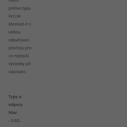
mesh
pletivo typu
FeCrAl
Meshed-H s
velkou
odpařovací
plochou pro
co nejlepší
výsledky při
vapování.
Typy a
odpory
hlav:
- 0.6Ω