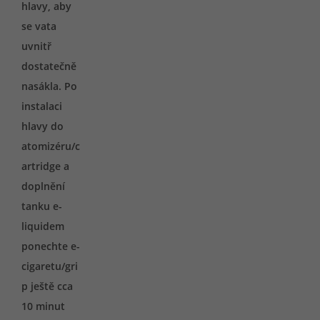
hlavy, aby
se vata
uvnitř
dostatečně
nasákla. Po
instalaci
hlavy do
atomizéru/c
artridge a
doplnění
tanku e-
liquidem
ponechte e-
cigaretu/gri
p ještě cca
10 minut