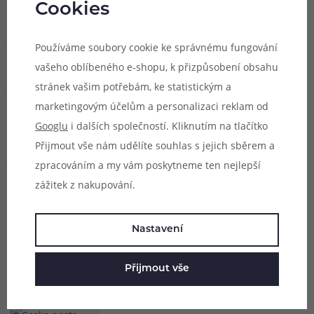
Cookies
O nás
Používáme soubory cookie ke správnému fungování
Vše o nákupu
vašeho oblíbeného e-shopu, k přizpůsobení obsahu
stránek vašim potřebám, ke statistickým a
marketingovým účelům a personalizaci reklam od
Užitečné
Googlu
i dalších společností. Kliknutím na tlačítko
odkazy
Přijmout vše nám udělíte souhlas s jejich sběrem a
zpracováním a my vám poskytneme ten nejlepší
zážitek z nakupování.
Zasílat novinky a
slevy na e-mail
Nastavení
Odeslat
Přijmout vše