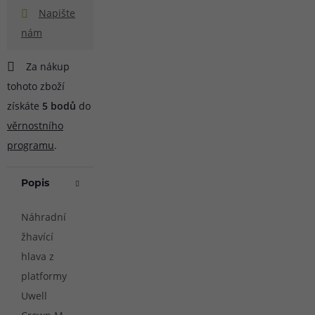
Napište
nám
Za nákup
tohoto zboží
získáte
5
bodů
do
věrnostního
programu
.
Popis
Náhradní
žhavící
hlava z
platformy
Uwell