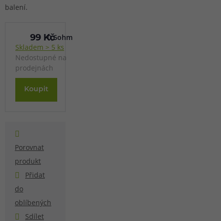
balení.
0,6ohm
99 Kč
Skladem > 5 ks
Nedostupné na
prodejnách
Koupit
Porovnat
produkt
Přidat
do
oblíbených
Sdílet