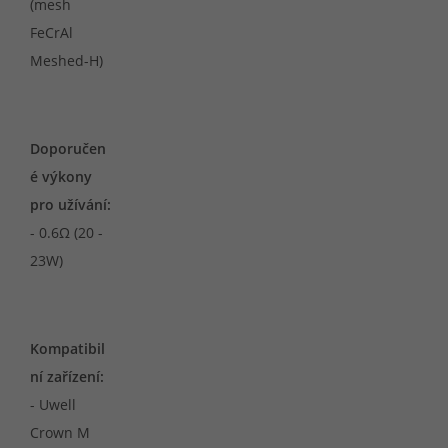
(mesh
FeCrAl
Meshed-H)
Doporučen
é výkony
pro užívání:
- 0.6Ω (20 -
23W)
Kompatibil
ní zařízení:
- Uwell
Crown M