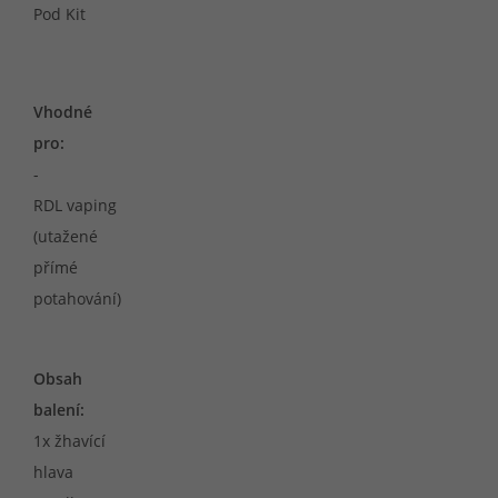
Pod Kit
Vhodné
pro:
-
RDL vaping
(utažené
přímé
potahování)
Obsah
balení:
1x žhavící
hlava