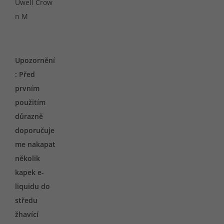
Uwell Crow
n M
Upozornění
: Před
prvním
použitím
důrazně
doporučuje
me nakapat
několik
kapek e-
liquidu do
středu
žhavící