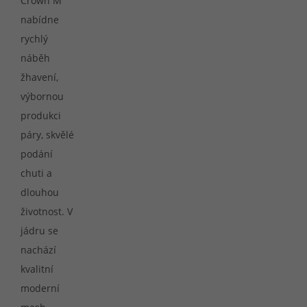
Crown M
nabídne
rychlý
náběh
žhavení,
výbornou
produkci
páry, skvělé
podání
chuti a
dlouhou
životnost. V
jádru se
nachází
kvalitní
moderní