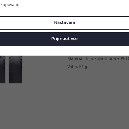
Metody spínání potahu: automa
akupování.
Výstupní výkon: až 25 W (regulo
Kapacita baterie: 1000 mAh
Nastavení
Objem cartridge v balení: 3 ml
Odpor cartridge v balení: 0.6Ω
Přijmout vše
Dobíjení: USB-C port
Regulace airflow: ano
Materiál: hliníková slitina + PCT
Váha: 51 g