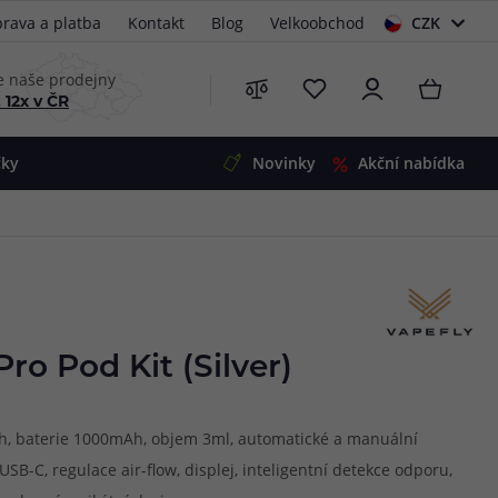
rava a platba
Kontakt
Blog
Velkoobchod
CZK
EUR
e naše prodejny
 12x v ČR
čky
Novinky
Akční nabídka
e
i-Ohm
illa
 Alpha
4
G5
 S&V
Pro Pod Kit (Silver)
 V2
00 Pro
Mini
S&V
tah, baterie 1000mAh, objem 3ml, automatické a manuální
220
 3v1
45
USB-C, regulace air-flow, displej, inteligentní detekce odporu,
Zobrazit produkty
Zobrazit produkty
Zobrazit produkty
Zobrazit produkty
Zobrazit produkty
Zobrazit produkty