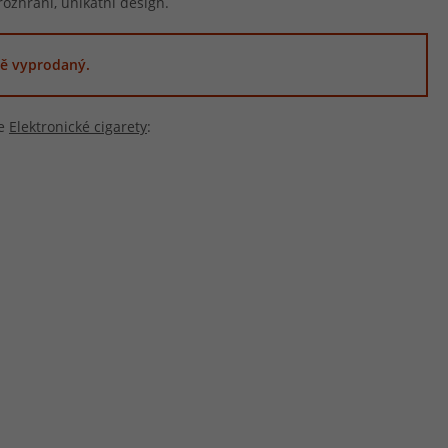
ozhraní, unikátní design.
ě vyprodaný.
ie
Elektronické cigarety
: