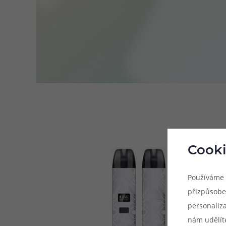
Cooki
Používáme 
přizpůsobe
personaliz
nám udělít