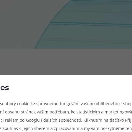
es
soubory cookie ke správnému fungování vašeho oblíbeného e-shop
Parametry produkt
ní obsahu stránek vašim potřebám, ke statistickým a marketingov
Rozměry: 112.4 x 24.6 x 15.15 
aci reklam od
Googlu
i dalších společností. Kliknutím na tlačítko Př
Způsob potahování: RDL (utaže
e souhlas s jejich sběrem a zpracováním a my vám poskytneme ten