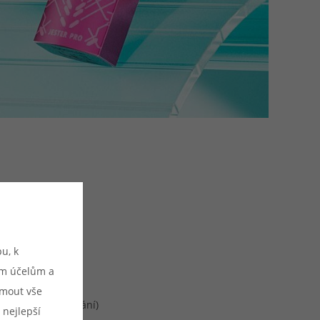
u, k
u:
ým účelům a
mm
ijmout vše
né přímé potahování)
 nejlepší