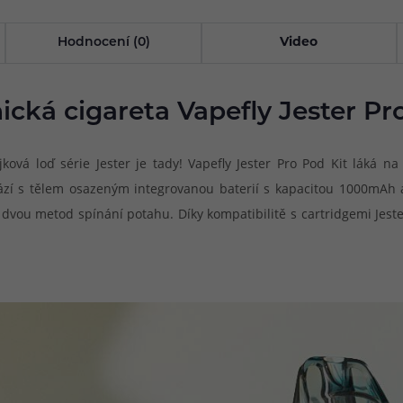
Hodnocení (0)
Video
ická cigareta Vapefly Jester Pr
jková loď série Jester je tady! Vapefly Jester Pro Pod Kit láká
hází s tělem osazeným integrovanou baterií s kapacitou 1000mAh
vou metod spínání potahu. Díky kompatibilitě s cartridgemi Jester