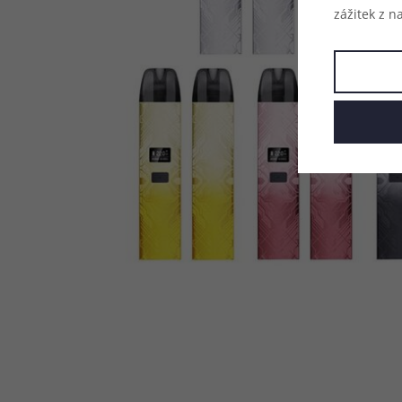
zážitek z n